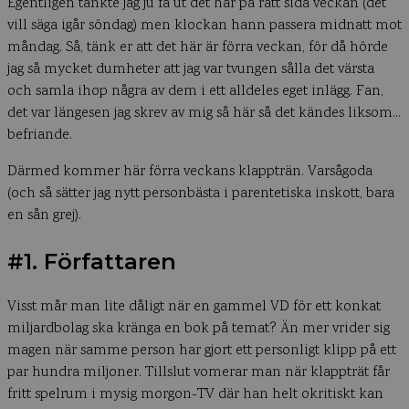
Egentligen tänkte jag ju få ut det här på rätt sida veckan (det
vill säga igår söndag) men klockan hann passera midnatt mot
måndag. Så, tänk er att det här är förra veckan, för då hörde
jag så mycket dumheter att jag var tvungen sålla det värsta
och samla ihop några av dem i ett alldeles eget inlägg. Fan,
det var längesen jag skrev av mig så här så det kändes liksom…
befriande.
Därmed kommer här förra veckans klappträn. Varsågoda
(och så sätter jag nytt personbästa i parentetiska inskott, bara
en sån grej).
#1. Författaren
Visst mår man lite dåligt när en gammel VD för ett konkat
miljardbolag ska kränga en bok på temat? Än mer vrider sig
magen när samme person har gjort ett personligt klipp på ett
par hundra miljoner. Tillslut vomerar man när klappträt får
fritt spelrum i mysig morgon-TV där han helt okritiskt kan