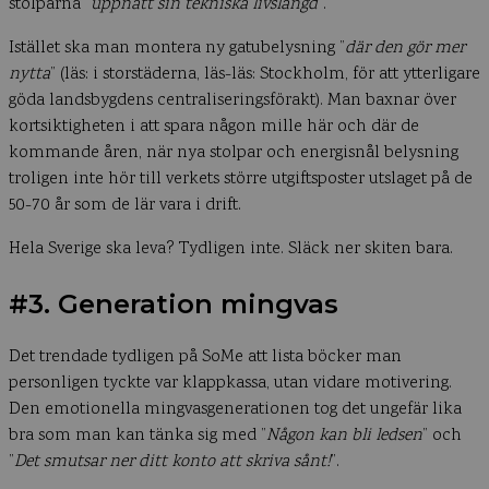
stolparna ”
uppnått sin tekniska livslängd
”.
Istället ska man montera ny gatubelysning ”
där den gör mer
nytta
” (läs: i storstäderna, läs-läs: Stockholm, för att ytterligare
göda landsbygdens centraliseringsförakt). Man baxnar över
kortsiktigheten i att spara någon mille här och där de
kommande åren, när nya stolpar och energisnål belysning
troligen inte hör till verkets större utgiftsposter utslaget på de
50-70 år som de lär vara i drift.
Hela Sverige ska leva? Tydligen inte. Släck ner skiten bara.
#3. Generation mingvas
Det trendade tydligen på SoMe att lista böcker man
personligen tyckte var klappkassa, utan vidare motivering.
Den emotionella mingvasgenerationen tog det ungefär lika
bra som man kan tänka sig med ”
Någon kan bli ledsen
” och
”
Det smutsar ner ditt konto att skriva sånt!
”.