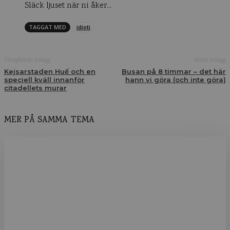
Släck ljuset när ni åker…
TAGGAT MED
idioti
Föregående inlägg
Nästa inlägg
Kejsarstaden Huế och en
Busan på 8 timmar – det här
speciell kväll innanför
hann vi göra (och inte göra)
citadellets murar
MER PÅ SAMMA TEMA