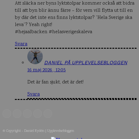
Att släcka ner byns lyktstolpar kommer också att bidra
till att byn blir ännu färre – för vem vill flytta ut till en
by där det inte ens finns lyktstolpar? ”Hela Sverige ska
leva”? Yeah right!
#hejaalbacken #helasverigeskaleva
Svara
DANIEL PÅ UPPLEVELSEBLOGGEN
16 maj 2026 , 12:05
Det är fan sjukt, det är det!
Svara
© Copyright - Daniel Rydén | Upplevelsebloggen