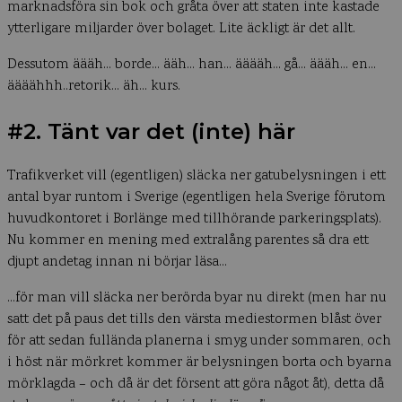
marknadsföra sin bok och gråta över att staten inte kastade
ytterligare miljarder över bolaget. Lite äckligt är det allt.
Dessutom äääh… borde… ääh… han… ääääh… gå… äääh… en…
äääähhh..retorik… äh… kurs.
#2. Tänt var det (inte) här
Trafikverket vill (egentligen) släcka ner gatubelysningen i ett
antal byar runtom i Sverige (egentligen hela Sverige förutom
huvudkontoret i Borlänge med tillhörande parkeringsplats).
Nu kommer en mening med extralång parentes så dra ett
djupt andetag innan ni börjar läsa…
…för man vill släcka ner berörda byar nu direkt (men har nu
satt det på paus det tills den värsta mediestormen blåst över
för att sedan fullända planerna i smyg under sommaren, och
i höst när mörkret kommer är belysningen borta och byarna
mörklagda – och då är det försent att göra något åt), detta då