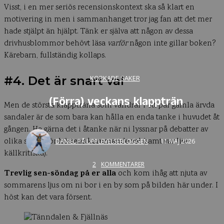
Visst, i en mer seriös recensionskontext ska så klart en
motivering in men i sammanhanget tror jag fan att det mer
hade stjälpt än hjälpt. Tänk er själva att någon av dessa
drivhusblommor behövt läsa
varför
någon inte gillar boken?
Kärebarn, fullständig kollaps.
KORKADE SAKER
#4. Det är snart val
(Förra) veckans klappträn
Men de största klappträna som vandrar i ett par gamla ärvda
sandaler är de som bara kan hålla en enda tanke i huvudet åt
gången. Ha gärna det i åtanke när ni lyssnar på debatter av
olika slag inför höstens kommande val (samt var lite
DANIEL PÅ UPPLEVELSEBLOGGEN
11 MAJ 2026
källkritiska).
2
KOMMENTARER
Trevlig sen-söndag på er alla
och kom ihåg att njuta av
sommarens ljus om ni bor i en by som på bilden här under. I
höst kan det vara försent.