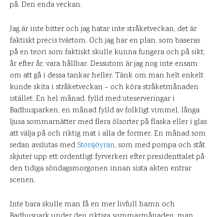
på. Den enda veckan.
Jag är inte bitter och jag hatar inte stråketveckan, det är
faktiskt precis tvärtom. Och jag har en plan, som baseras
på en teori som faktiskt skulle kunna fungera och på sikt,
år efter år, vara hållbar. Dessutom är jag nog inte ensam
om att gå i dessa tankar heller. Tänk om man helt enkelt
kunde skita i stråketveckan – och köra stråketmånaden
istället. En hel månad, fylld med uteserveringar i
Badhusparken, en månad fylld av folkligt vimmel, långa
ljusa sommarnätter med flera ölsorter på flaska eller i glas
att välja på och riktig mat i alla de former. En månad som
sedan avslutas med
Storsjöyran
, som med pompa och ståt
skjuter upp ett ordentligt fyrverkeri efter presidenttalet på
den tidiga söndagsmorgonen innan sista akten entrar
scenen.
Inte bara skulle man få en mer livfull hamn och
Badhuspark under den riktiga sommarmånaden, man