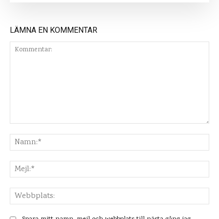
LÄMNA EN KOMMENTAR
Kommentar:
Na
Mej
Web