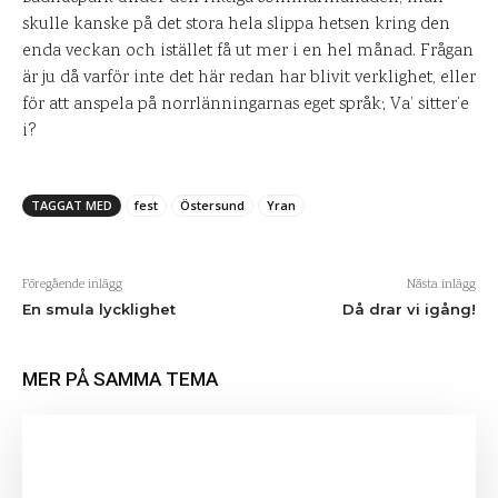
skulle kanske på det stora hela slippa hetsen kring den
enda veckan och istället få ut mer i en hel månad. Frågan
är ju då varför inte det här redan har blivit verklighet, eller
för att anspela på norrlänningarnas eget språk; Va’ sitter’e
i?
TAGGAT MED
fest
Östersund
Yran
Föregående inlägg
Nästa inlägg
En smula lycklighet
Då drar vi igång!
MER PÅ SAMMA TEMA