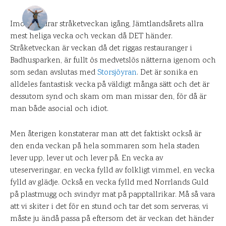
DANIEL PÅ UPPLEVELSEBLOGGEN
22 JULI 2010
Imorgon drar stråketveckan igång, Jämtlandsårets allra
mest heliga vecka och veckan då DET händer.
0
KOMMENTARER
Stråketveckan är veckan då det riggas restauranger i
Badhusparken, är fullt ös medvetslös nätterna igenom och
som sedan avslutas med
Storsjöyran
. Det är sonika en
alldeles fantastisk vecka på väldigt många sätt och det är
dessutom synd och skam om man missar den, för då är
man både asocial och idiot.
Men återigen konstaterar man att det faktiskt också är
den enda veckan på hela sommaren som hela staden
lever upp, lever ut och lever på. En vecka av
uteserveringar, en vecka fylld av folkligt vimmel, en vecka
fylld av glädje. Också en vecka fylld med Norrlands Guld
på plastmugg och svindyr mat på papptallrikar. Må så vara
att vi skiter i det för en stund och tar det som serveras, vi
måste ju ändå passa på eftersom det är veckan det händer