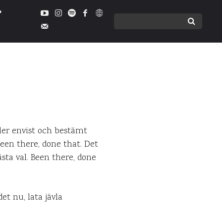
ter räknas
MMENTARER
ller envist och bestämt
Been there, done that. Det
sta val
.
Been there, done
t nu, lata jävla