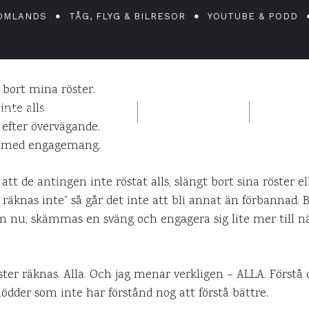
förstå – alla rös
OMLANDS
TÅG, FLYG & BILRESOR
YOUTUBE & PODD
 bort mina röster.
nte alls.
ANIEL PÅ UPPLEVELSEBLOGGEN
22 SEPTEMBER 2010
1
KO
 efter övervägande.
ag med engagemang.
tt de antingen inte röstat alls, slängt bort sina röster e
räknas inte” så går det inte att bli annat än förbannad. 
m nu, skämmas en sväng och engagera sig lite mer till nä
öster räknas
.
Alla
.
Och jag menar verkligen – ALLA. Förstå de
ödder som inte har förstånd nog att förstå bättre.