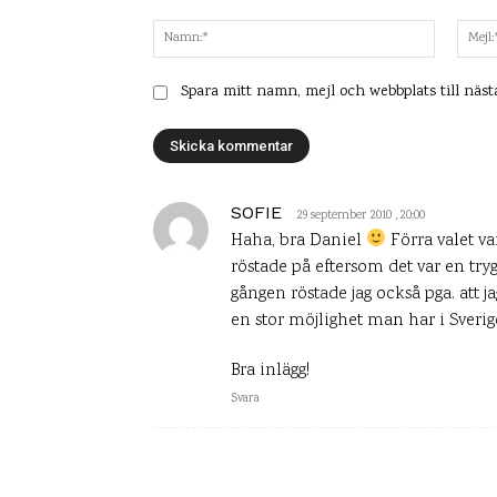
Kommentar:
Namn:*
Spara mitt namn, mejl och webbplats till näs
SOFIE
29 september 2010 , 20:00
Haha, bra Daniel
Förra valet va
röstade på eftersom det var en try
gången röstade jag också pga. att j
en stor möjlighet man har i Sverige
Bra inlägg!
Svara