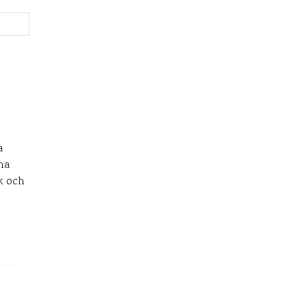
Webbplats:
a
nna
ak och