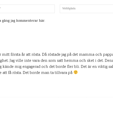
Mejl:*
ta gång jag kommenterar här.
r mitt första år att rösta. Då röstade jag på det mamma och papp
gghet. Jag ville inte vara den som satt hemma och sket i det. De
ag kände mig engagerad och det borde fler bli. Det är en viktig s
 att få rösta. Det borde man ta tillvara på