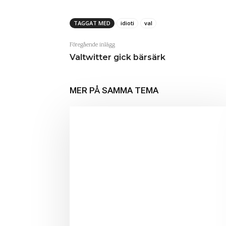
TAGGAT MED
idioti
val
Föregående inlägg
Valtwitter gick bärsärk
MER PÅ SAMMA TEMA