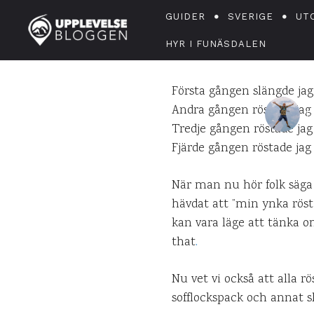
Dags att 
GUIDER
SVERIGE
UT
HYR I FUNÄSDALEN
Första gången slängde jag
Andra gången röstade jag i
D
Tredje gången röstade jag
Fjärde gången röstade j
När man nu hör folk säga a
hävdat att ”min ynka röst 
kan vara läge att tänka o
that
.
Nu vet vi också att alla r
sofflockspack och annat sl