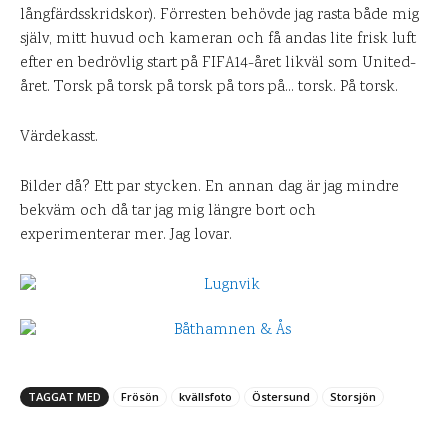
långfärdsskridskor). Förresten behövde jag rasta både mig
själv, mitt huvud och kameran och få andas lite frisk luft
efter en bedrövlig start på FIFA14-året likväl som United-
året. Torsk på torsk på torsk på tors på… torsk. På torsk.
Värdekasst.
Bilder då? Ett par stycken. En annan dag är jag mindre
bekväm och då tar jag mig längre bort och
experimenterar mer. Jag lovar.
TAGGAT MED
Frösön
kvällsfoto
Östersund
Storsjön