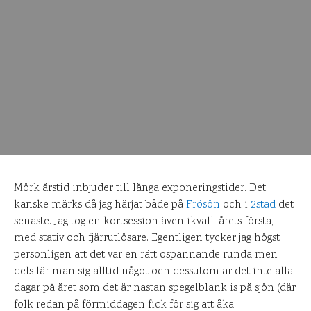
Mörk årstid inbjuder till långa exponeringstider. Det
kanske märks då jag härjat både på
Frösön
och i
2stad
det
senaste. Jag tog en kortsession även ikväll, årets första,
med stativ och fjärrutlösare. Egentligen tycker jag högst
personligen att det var en rätt ospännande runda men
dels lär man sig alltid något och dessutom är det inte alla
dagar på året som det är nästan spegelblank is på sjön (där
folk redan på förmiddagen fick för sig att åka