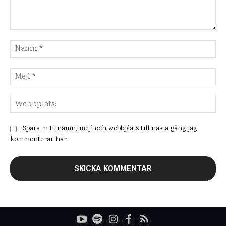
Kommentar:
Na
Mej
Web
Spara mitt namn, mejl och webbplats till nästa gång jag
kommenterar här.