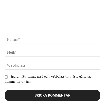
Kommentar:
Na
Mej
Web
Spara mitt namn, mejl och webbplats till nästa gång jag
kommenterar här.