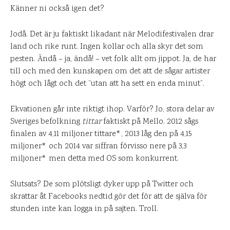
Känner ni också igen det?
Jodå. Det är ju faktiskt likadant när Melodifestivalen drar
land och rike runt. Ingen kollar och alla skyr det som
pesten. Ändå – ja, ändå! – vet folk allt om jippot. Ja, de har
till och med den kunskapen om det att de sågar artister
högt och lågt och det ”utan att ha sett en enda minut”.
Ekvationen går inte riktigt ihop. Varför? Jo, stora delar av
Sveriges befolkning
tittar
faktiskt på Mello. 2012 sågs
finalen av 4,11 miljoner tittare*, 2013 låg den på 4,15
miljoner* och 2014 var siffran förvisso nere på 3,3
miljoner* men detta med OS som konkurrent.
Slutsats? De som plötsligt dyker upp på Twitter och
skrattar åt Facebooks nedtid gör det för att de själva för
stunden inte kan logga in på sajten. Troll.