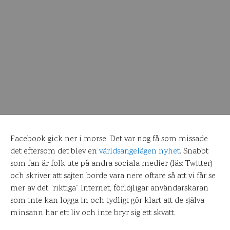
Facebook gick ner i morse. Det var nog få som missade
det eftersom det blev en
världsangelägen nyhet
. Snabbt
som fan är folk ute på andra sociala medier (läs: Twitter)
och skriver att sajten borde vara nere oftare så att vi får se
mer av det ”riktiga” Internet, förlöjligar användarskaran
som inte kan logga in och tydligt gör klart att de själva
minsann har ett liv och inte bryr sig ett skvatt.