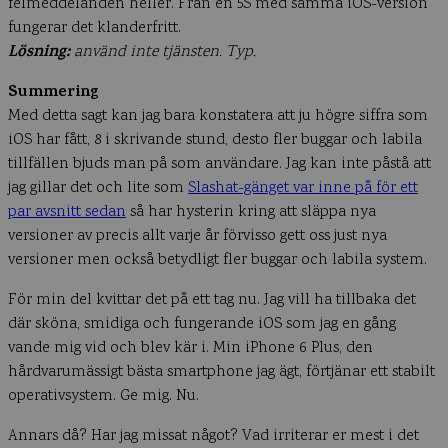
felmeddelanden heller. Från en 5S med samma iOS-version
fungerar det klanderfritt.
Lösning:
använd inte tjänsten. Typ.
Summering
Med detta sagt kan jag bara konstatera att ju högre siffra som
iOS har fått, 8 i skrivande stund, desto fler buggar och labila
tillfällen bjuds man på som användare. Jag kan inte påstå att
jag gillar det och lite som
Slashat-gänget var inne på för ett
par avsnitt sedan
så har hysterin kring att släppa nya
versioner av precis allt varje år förvisso gett oss just nya
versioner men också betydligt fler buggar och labila system.
För min del kvittar det på ett tag nu. Jag vill ha tillbaka det
där sköna, smidiga och fungerande iOS som jag en gång
vande mig vid och blev kär i. Min iPhone 6 Plus, den
hårdvarumässigt bästa smartphone jag ägt, förtjänar ett stabilt
operativsystem. Ge mig. Nu.
Annars då? Har jag missat något? Vad irriterar er mest i det