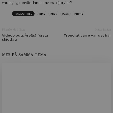
vardagliga användandet av era (i)prylar?
TAGGAT MED
Apple
idioti
iOS8
iPhone
Föregående inlägg
Nästa inlägg
Videoblogg: Åre(ts) första
Trendigt värre var det här
skiddag
MER PÅ SAMMA TEMA