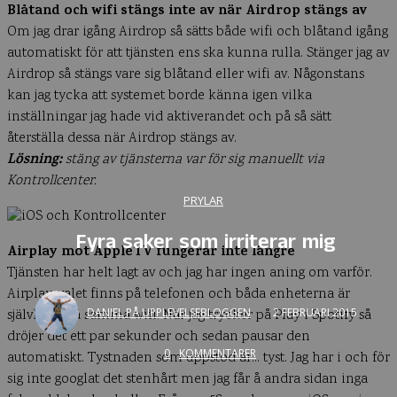
Blåtand och wifi stängs inte av när Airdrop stängs av
Om jag drar igång Airdrop så sätts både wifi och blåtand igång
automatiskt för att tjänsten ens ska kunna rulla. Stänger jag av
Airdrop så stängs vare sig blåtand eller wifi av. Någonstans
kan jag tycka att systemet borde känna igen vilka
inställningar jag hade vid aktiverandet och på så sätt
återställa dessa när Airdrop stängs av.
Lösning:
stäng av tjänsterna var för sig manuellt via
Kontrollcenter.
PRYLAR
Fyra saker som irriterar mig
Airplay mot AppleTV fungerar inte längre
Tjänsten har helt lagt av och jag har ingen aning om varför.
Airplay-valet finns på telefonen och båda enheterna är
DANIEL PÅ UPPLEVELSEBLOGGEN
2 FEBRUARI 2015
självklart på samma wifi. När jag trycker på Play i Spotify så
dröjer det ett par sekunder och sedan pausar den
0
KOMMENTARER
automatiskt. Tystnaden som uppstod är… tyst. Jag har i och för
sig inte googlat det stenhårt men jag får å andra sidan inga