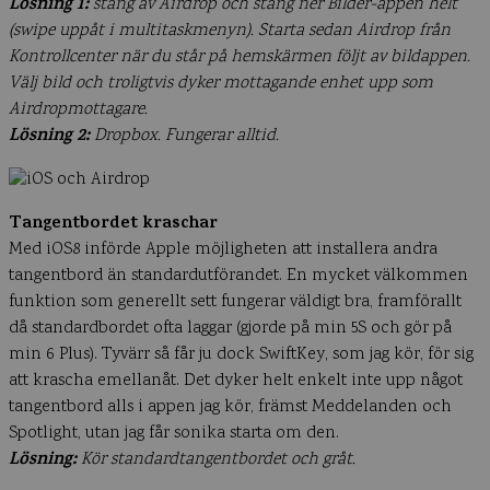
Lösning 1:
stäng av Airdrop och stäng ner Bilder-appen helt
(swipe uppåt i multitaskmenyn). Starta sedan Airdrop från
Kontrollcenter när du står på hemskärmen följt av bildappen.
Välj bild och troligtvis dyker mottagande enhet upp som
Airdropmottagare.
Lösning 2:
Dropbox. Fungerar alltid.
Tangentbordet kraschar
Med iOS8 införde Apple möjligheten att installera andra
tangentbord än standardutförandet. En mycket välkommen
funktion som generellt sett fungerar väldigt bra, framförallt
då standardbordet ofta laggar (gjorde på min 5S och gör på
min 6 Plus). Tyvärr så får ju dock SwiftKey, som jag kör, för sig
att krascha emellanåt. Det dyker helt enkelt inte upp något
tangentbord alls i appen jag kör, främst Meddelanden och
Spotlight, utan jag får sonika starta om den.
Lösning:
Kör standardtangentbordet och gråt.