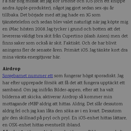
Få har nog missat att jag kör iPhone och iOS (och ett knippe
andra Apple-produkter), något jag gjort sedan sex-sju år
tillbaka. Det började med att jag hade en 3G som
tjänstetelefon och sedan blev valet naturligt när jag köpte mig
en iMac hösten 2008. Jag tycker i grund och botten att det
levereras väldigt bra skit från Cupertino (slash Asien) men det
finns saker som också är skit. Faktiskt. Och de har blivit
aningens fler de senaste åren. Primärt iOS. Jag tänkte kort dra
mina värsta energitjuvar här.
Airdrop
Sorgebarnet nummer ett
som fungerar högst sporadiskt. Jag
har efter upprepade försök att få det att fungera upptäckt ett
samband. Om jag inifrån Bilder-appen, efter att ha valt
bilderna att skicka, aktiverar Airdrop så kommer min
mottagande rMBP aldrig att hittas. Aldrig. Det slår dessutom
aldrig fel och jag kan låta den söka av i en kvart. Dessutom
gör den skillnad på pryl och pryl. En iOS-enhet hittas lättare,
en OSX-enhet hittas eventuellt ibland.