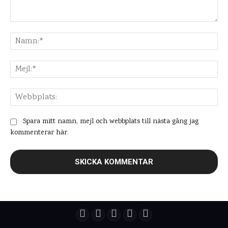
Kommentar:
Na
Mej
Web
Spara mitt namn, mejl och webbplats till nästa gång jag
kommenterar här.