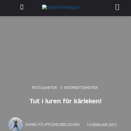
FESTLIGHETER
INTERNETTJÄNSTER
Tut i luren för kärleken!
DANIEL PÅ UPPLEVELSEBLOGGEN
10 FEBRUARI 2015