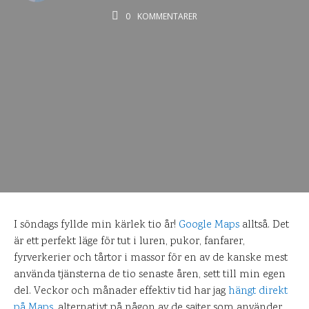
0
KOMMENTARER
I söndags fyllde min kärlek tio år!
Google Maps
alltså. Det
är ett perfekt läge för tut i luren, pukor, fanfarer,
fyrverkerier och tårtor i massor för en av de kanske mest
använda tjänsterna de tio senaste åren, sett till min egen
del. Veckor och månader effektiv tid har jag
hängt direkt
på Maps
, alternativt på någon av de sajter som använder