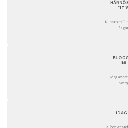
HÄRNÖS
”IT’
Ni har sett Ti
år ga
BLOGG
IN
Idag är det
Sveri
IDAG
Ja, hon är än