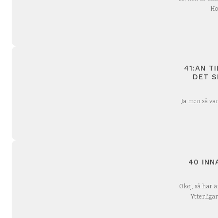
Ho
41:AN T
DET 
Ja men så var
40 INN
Okej, så här ä
Ytterliga