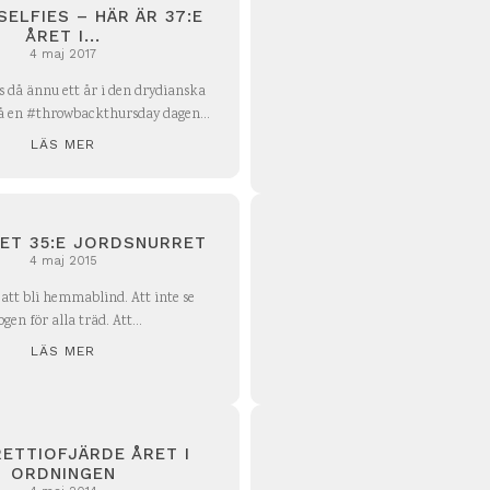
 SELFIES – HÄR ÄR 37:E
ÅRET I...
4 maj 2017
 då ännu ett år i den drydianska
å en #throwbackthursday dagen...
LÄS MER
ET 35:E JORDSNURRET
4 maj 2015
 att bli hemmablind. Att inte se
ogen för alla träd. Att...
LÄS MER
ETTIOFJÄRDE ÅRET I
ORDNINGEN