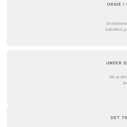
ORGIE I
Så summeras
kalendern, p
UNDER D
Det är lätt
sk
DET TR