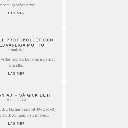
n som jag sedan drygt...
LÄS MER
ILL PROTOKOLLET OCH
SEDVANLIGA MOTTOT
4 maj 2021
 vi där igen då. Den dagen på året
som alla...
LÄS MER
AN 40 – SÅ GICK DET!
6 maj 2020
r det. Jag har passerat 40-strecket.
re ett decennium kan skrivas...
LÄS MER