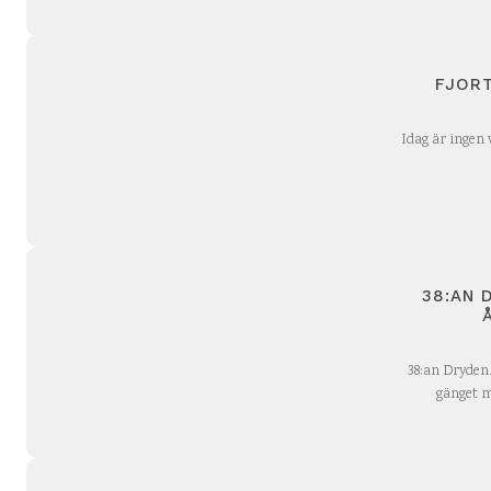
FJORT
Idag är ingen 
38:AN 
38:an Dryden
gänget m