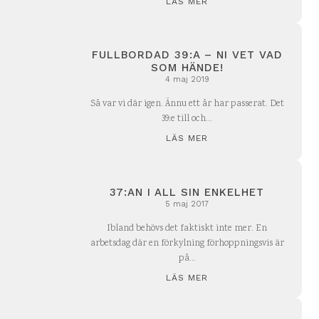
LÄS MER
FULLBORDAD 39:A – NI VET VAD
SOM HÄNDE!
4 maj 2019
Så var vi där igen. Ännu ett år har passerat. Det
39:e till och...
LÄS MER
37:AN I ALL SIN ENKELHET
5 maj 2017
Ibland behövs det faktiskt inte mer. En
arbetsdag där en förkylning förhoppningsvis är
på...
LÄS MER