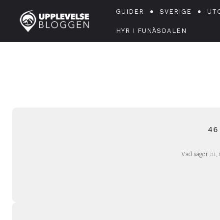
GUIDER
SVERIGE
UT
HYR I FUNÄSDALEN
46
Vad säger ni, 