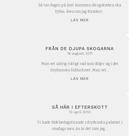
Så var dagen på året kommen då egokvoten ska
fyllas. Även om jag försöker...
LÄS MER
FRÅN DE DJUPA SKOGARNA
16 augusti 2011
Man vet aldrig riktigt vad som döljer sig i det
drydianska bildarkivet. Man vet...
LÄS MER
SÅ HÄR I EFTERSKOTT
10 april 2010
Vi hade födelsedagsfirande i drydenska palatset i
onsdags men än är det inte jag...