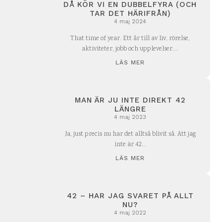
DÅ KÖR VI EN DUBBELFYRA (OCH
TAR DET HÄRIFRÅN)
4 maj 2024
That time of year. Ett år till av liv, rörelse,
aktiviteter, jobb och upplevelser....
LÄS MER
MAN ÄR JU INTE DIREKT 42
LÄNGRE
4 maj 2023
Ja, just precis nu har det alltså blivit så. Att jag
inte är 42...
LÄS MER
42 – HAR JAG SVARET PÅ ALLT
NU?
4 maj 2022