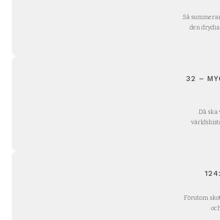
Så summerar j
den drydian
32 – MY
Då ska 
124
Förutom skott
och