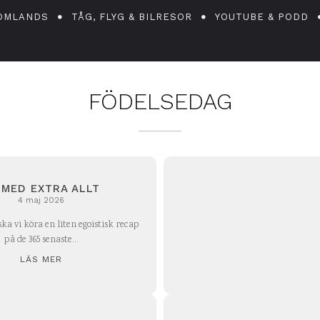
OMLANDS
TÅG, FLYG & BILRESOR
YOUTUBE & PODD
FÖDELSEDAG
 MED EXTRA ALLT
4 maj 2026
ska vi köra en liten egoistisk recap
på de 365 senaste...
LÄS MER