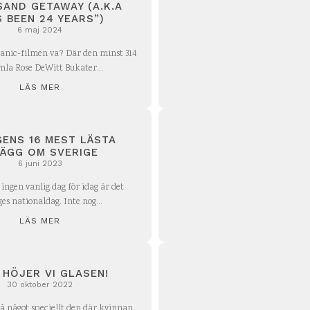
AND GETAWAY (A.K.A
S BEEN 24 YEARS”)
6 maj 2024
tanic-filmen va? Där den minst 314
mla Rose DeWitt Bukater...
LÄS MER
ENS 16 MEST LÄSTA
LÄGG OM SVERIGE
6 juni 2023
 ingen vanlig dag för idag är det
ges nationaldag. Inte nog...
LÄS MER
 HÖJER VI GLASEN!
30 oktober 2022
då något speciellt den där kvinnan.