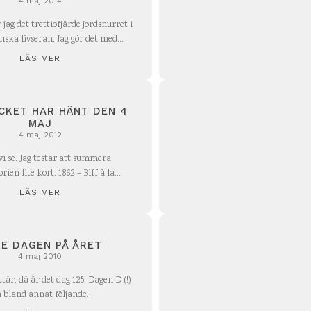
4 maj 2014
ag det trettiofjärde jordsnurret i
ska livseran. Jag gör det med...
LÄS MER
CKET HAR HÄNT DEN 4
MAJ
4 maj 2012
vi se. Jag testar att summera
världshistorien lite kort. 1862 – Biff à la...
LÄS MER
:E DAGEN PÅ ÅRET
4 maj 2010
år, då är det dag 125. Dagen D (!)
 bland annat följande...