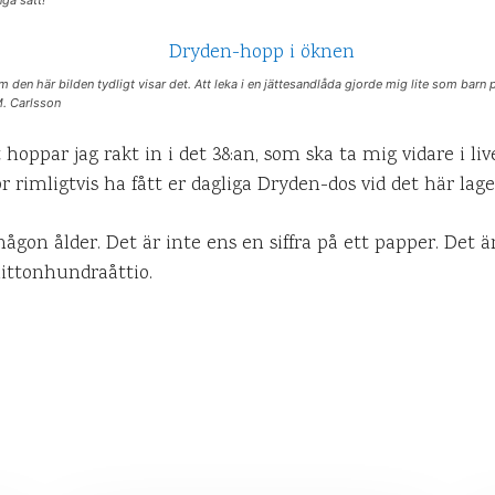
om den här bilden tydligt visar det. Att leka i en jättesandlåda gjorde mig lite som barn 
M. Carlsson
hoppar jag rakt in i det 38:an, som ska ta mig vidare i live
bör rimligtvis ha fått er dagliga Dryden-dos vid det här lage
ågon ålder. Det är inte ens en siffra på ett papper. Det 
ittonhundraåttio.