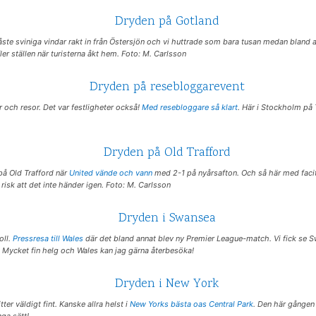
låste sviniga vindar rakt in från Östersjön och vi huttrade som bara tusan medan bland 
r ställen när turisterna åkt hem. Foto: M. Carlsson
 och resor. Det var festligheter också!
Med resebloggare så klart
. Här i Stockholm på 
på Old Trafford när
United vände och vann
med 2-1 på nyårsafton. Och så här med facit i
 risk att det inte händer igen. Foto: M. Carlsson
oll.
Pressresa till Wales
där det bland annat blev ny Premier League-match. Vi fick se
. Mycket fin helg och Wales kan jag gärna återbesöka!
ter väldigt fint. Kanske allra helst i
New Yorks bästa oas Central Park
. Den här gånge
ga sätt!