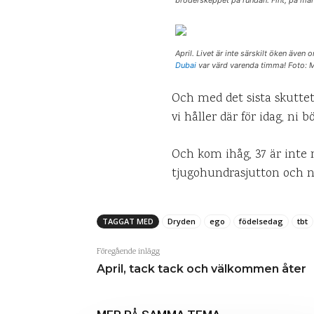
April. Livet är inte särskilt öken även 
Dubai
var värd varenda timma! Foto: 
Och med det sista skuttet 
vi håller där för idag, ni 
Och kom ihåg, 37 är inte n
tjugohundrasjutton och n
TAGGAT MED
Dryden
ego
födelsedag
tbt
Föregående inlägg
April, tack tack och välkommen åter