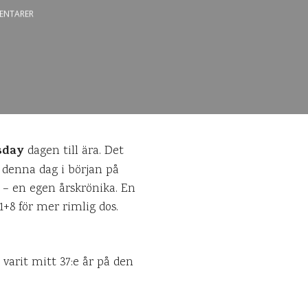
ENTARER
sday
dagen till ära. Det
s denna dag i början på
n – en egen årskrönika. En
1+8 för mer rimlig dos.
 varit mitt 37:e år på den