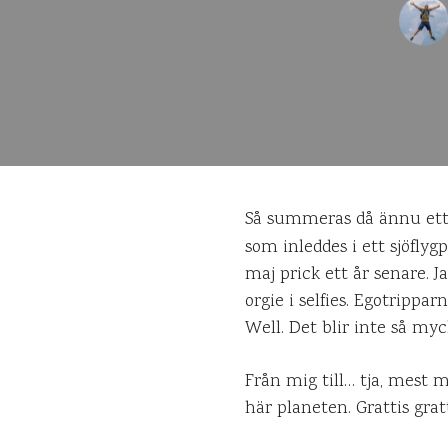
Så summeras då ännu ett 
som inleddes i ett sjöfly
maj prick ett år senare. 
orgie i selfies. Egotrippa
Well. Det blir inte så my
Från mig till… tja, mest m
här planeten. Grattis grat