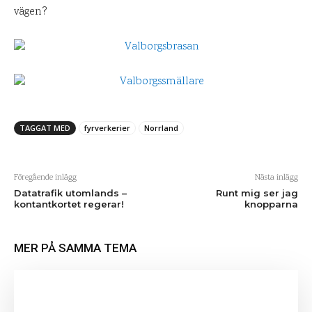
vägen?
TAGGAT MED
fyrverkerier
Norrland
Föregående inlägg
Nästa inlägg
Datatrafik utomlands –
Runt mig ser jag
kontantkortet regerar!
knopparna
MER PÅ SAMMA TEMA