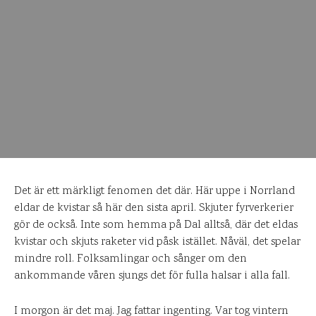
Det är ett märkligt fenomen det där. Här uppe i Norrland
eldar de kvistar så här den sista april. Skjuter fyrverkerier
gör de också. Inte som hemma på Dal alltså, där det eldas
kvistar och skjuts raketer vid påsk istället. Nåväl, det spelar
mindre roll. Folksamlingar och sånger om den
ankommande våren sjungs det för fulla halsar i alla fall.
I morgon är det maj. Jag fattar ingenting. Var tog vintern