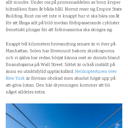
allt mindre. Under oss på promenaddelen av bron kryper
biltrafiken fram åt båda håll. Norrut reser sig Empire State
Building. Runt oss vet inte vi knappt hur vi ska bära oss åt
för att fånga allt på bild medan förbipasserande cyklister
frenetiskt plingar för att folkmassorna ska skingra sig.
Knappt två kilometers brovandring senare är vi över på
Manhattan. Solen har försvunnit bakom skyskraporna
och vi själva har redan börjat känna oset av donuts bland
finanshajarna på Wall Street. Siktet är också inställt på
ännu en utsiktsfylld upptäcksfärd.
Helikopterturen över
New York
är förvisso obokad men absolut högst upp på
att-göra-listan. Den här skymningen kommer att bli
något alldeles extra.