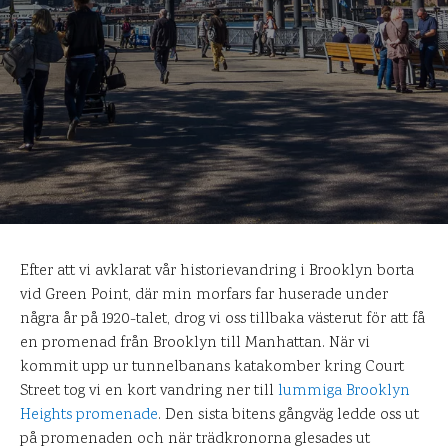
Efter att vi avklarat vår historievandring i Brooklyn borta
vid Green Point, där min morfars far huserade under
några år på 1920-talet, drog vi oss tillbaka västerut för att få
en promenad från Brooklyn till Manhattan. När vi
kommit upp ur tunnelbanans katakomber kring Court
Street tog vi en kort vandring ner till
lummiga Brooklyn
Heights promenade
. Den sista bitens gångväg ledde oss ut
på promenaden och när trädkronorna glesades ut