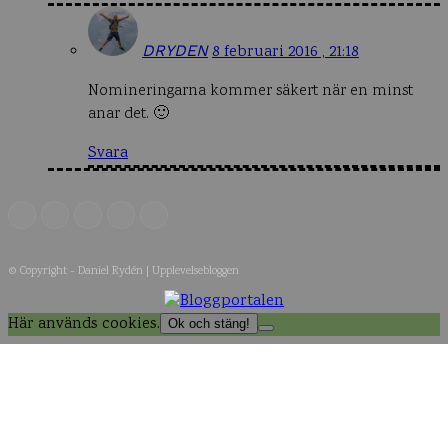
DRYDEN
8 februari 2016 , 21:18
Nomineringarna kommer säkert när en minst
anar det. 🙂
Svara
© Copyright - Daniel Rydén | Upplevelsebloggen
Här används cookies.
Ok och stäng!