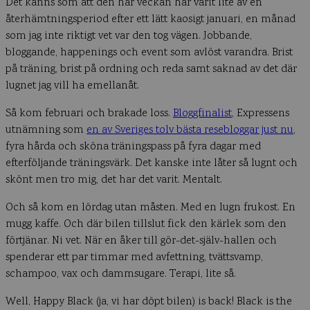
Det känns som att den här veckan har varit lite av en
återhämtningsperiod efter ett lätt kaosigt januari, en månad
som jag inte riktigt vet var den tog vägen. Jobbande,
bloggande, happenings och event som avlöst varandra. Brist
på träning, brist på ordning och reda samt saknad av det där
lugnet jag vill ha emellanåt.
Så kom februari och brakade loss.
Bloggfinalist
, Expressens
utnämning som
en av Sveriges tolv bästa resebloggar just nu
,
fyra hårda och sköna träningspass på fyra dagar med
efterföljande träningsvärk. Det kanske inte låter så lugnt och
skönt men tro mig, det har det varit. Mentalt.
Och så kom en lördag utan måsten. Med en lugn frukost. En
mugg kaffe. Och där bilen tillslut fick den kärlek som den
förtjänar. Ni vet. När en åker till gör-det-själv-hallen och
spenderar ett par timmar med avfettning, tvättsvamp,
schampoo, vax och dammsugare. Terapi, lite så.
Well, Happy Black (ja, vi har döpt bilen) is back! Black is the