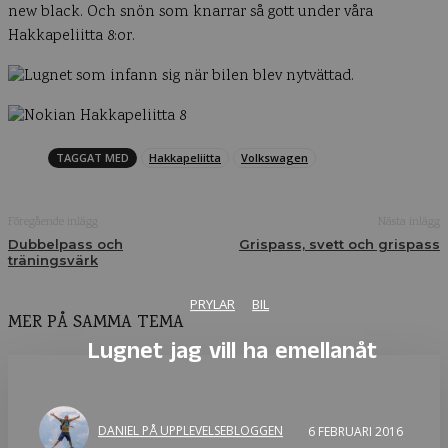
new black. Och snön som knarrar så gott under våra
Hakkapeliitta 8:or.
TAGGAT MED
Hakkapeliitta
Volkswagen
Föregående inlägg
Nästa inlägg
Dubbelpass och
Grispass, svett och grispass
träningsvärk
PRYLAR
BIL
MER PÅ SAMMA TEMA
Lugnet jag vill ha emellanåt
DANIEL PÅ UPPLEVELSEBLOGGEN
6 FEBRUARI 2016