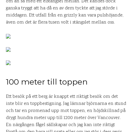
om än så med ett elstängsel mellan. Det kändes dock
ganska tryggt att ha då en av dem tyckte att jag störde i
middagen. Ett utfall från en grizzly kan vara pulshöjande,
även om det är flera tusen volt i stängslet mellan oss.
100 meter till toppen
Ett besök på ett berg är knappt ett riktigt besök om det
inte blir en toppbestigning. Jag lämnar björnarna en stund
och tar en promenad upp mot toppen, en höjdskillnad på
drygt hundra meter upp till 1200 meter över Vancouver.
En närgången fågel sällskapar och jag kan inte riktigt