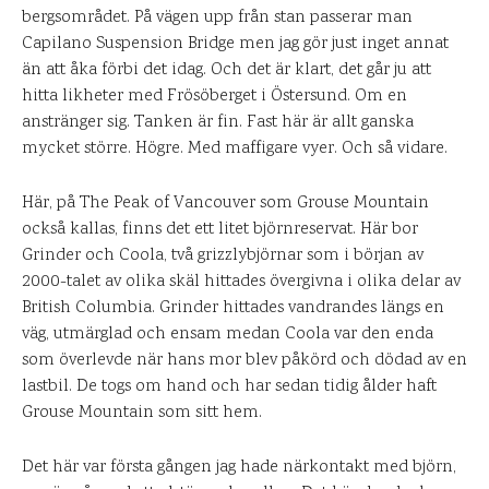
bergsområdet. På vägen upp från stan passerar man
Capilano Suspension Bridge men jag gör just inget annat
än att åka förbi det idag. Och det är klart, det går ju att
hitta likheter med Frösöberget i Östersund. Om en
anstränger sig. Tanken är fin. Fast här är allt ganska
mycket större. Högre. Med maffigare vyer. Och så vidare.
Här, på The Peak of Vancouver som Grouse Mountain
också kallas, finns det ett litet björnreservat. Här bor
Grinder och Coola, två grizzlybjörnar som i början av
2000-talet av olika skäl hittades övergivna i olika delar av
British Columbia. Grinder hittades vandrandes längs en
väg, utmärglad och ensam medan Coola var den enda
som överlevde när hans mor blev påkörd och dödad av en
lastbil. De togs om hand och har sedan tidig ålder haft
Grouse Mountain som sitt hem.
Det här var första gången jag hade närkontakt med björn,