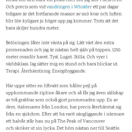
förstå om den bara vill prata eller om jag stör i dess revir.
Och precis som vid
vandringen i Whistler
ett par dagar
tidigare är det fortfarande massor av snö kvar och luften
blir lite kyligare ju högre upp jag kommer. Trots att det
bara skiljer hundra meter.
Belöningen låter inte vänta på sig. Lätt värt den extra
promenaden och jag är nästan helt själv på toppen, 1250
meter ovanför havet. Tyst. Lugnt. Stilla. Och vyer i
världsklass. Jag sätter mig en stund och bara blickar ut.
Terapi. Återhämtning. Energibyggande.
Här uppe sitter en liftvakt som håller pejl på
uppkommande zipline-åkare och så får jag även sällskap
av två grabbar som också gjort promenaden upp. En av
dem, italienaren från London, har precis återhämtat sig
från en sjukdom. Efter att ha varit sängliggande i närmare
ett halvår står han nu på The Peak of Vancouver
och skriker ut sin lycka. Det hörs nästan ner till Seattle.