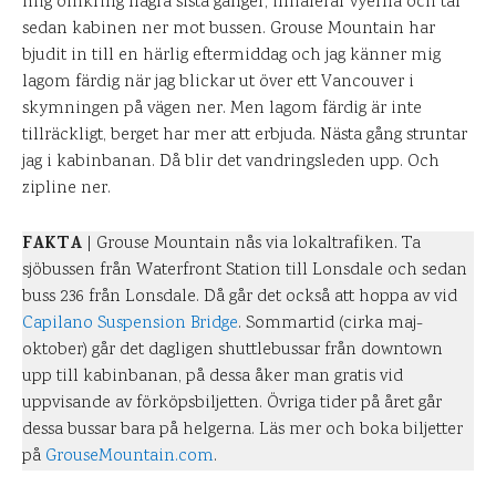
mig omkring några sista gånger, inhalerar vyerna och tar
sedan kabinen ner mot bussen. Grouse Mountain har
bjudit in till en härlig eftermiddag och jag känner mig
lagom färdig när jag blickar ut över ett Vancouver i
skymningen på vägen ner. Men lagom färdig är inte
tillräckligt, berget har mer att erbjuda. Nästa gång struntar
jag i kabinbanan. Då blir det vandringsleden upp. Och
zipline ner.
FAKTA
| Grouse Mountain nås via lokaltrafiken. Ta
sjöbussen från Waterfront Station till Lonsdale och sedan
buss 236 från Lonsdale. Då går det också att hoppa av vid
Capilano Suspension Bridge
. Sommartid (cirka maj-
oktober) går det dagligen shuttlebussar från downtown
upp till kabinbanan, på dessa åker man gratis vid
uppvisande av förköpsbiljetten. Övriga tider på året går
dessa bussar bara på helgerna. Läs mer och boka biljetter
på
GrouseMountain.com
.