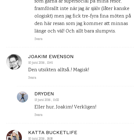
som gärna är supersocial på mina resor,
framförallt inte när jag är själv (låter kanske
ologiskt) men jag fick tre-fyra fina möten på
den här resan som jag kommer att minnas
länge och väl! Och allt bara slumpvis.
Svara
JOAKIM EWENSON
10 juni 2016 , 13:41
Den utsikten alltså..! Magisk!
Svara
DRYDEN
13 juni 2016 , 11:02
Eller hur, Joakim! Verkligen!
Svara
KATTA BUCKETLIFE
10 juni 2016 , 18:38