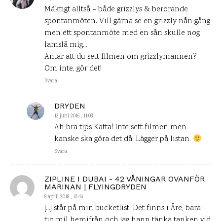
Mäktigt alltså – både grizzlys & berörande
spontanmöten. Vill gärna se en grizzly nån gång
men ett spontanmöte med en sån skulle nog
lamslå mig…
Antar att du sett filmen om grizzlymannen?
Om inte, gör det!
Svara
DRYDEN
13 juni 2016 , 11:03
Ah bra tips Katta! Inte sett filmen men
kanske ska göra det då. Lägger på listan.
Svara
ZIPLINE I DUBAI - 42 VÅNINGAR OVANFÖR
MARINAN | FLYINGDRYDEN
8 april 2018 , 12:46
[…] står på min bucketlist. Det finns i Åre, bara
tio mil hemifrån och jag hann tänka tanken vid