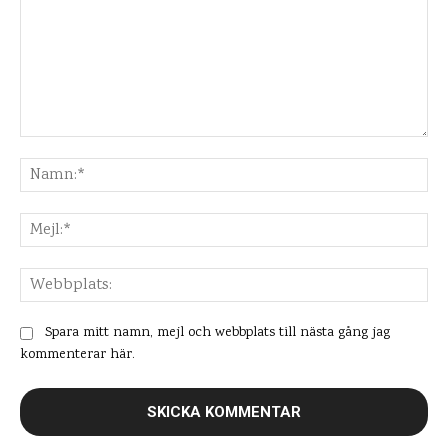
Kommentar:
Na
Mej
Web
Spara mitt namn, mejl och webbplats till nästa gång jag
kommenterar här.