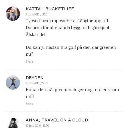
KATTA - BUCKETLIFE
8 juni 2016 , 18:20
Typsikt bra kroppsarbete. Längtar upp till
Dalarna för allehanda bygg- och gårdsjobb.
Älskar det.
Du kan ju nästan lira golf på den där greenen
nu?
Svara
DRYDEN
8 juni 2016 , 22:30
Haha, den här greenen duger nog inte ens som
ruff!
Svara
ANNA, TRAVEL ON A CLOUD
10 juni 2016 , 12:00