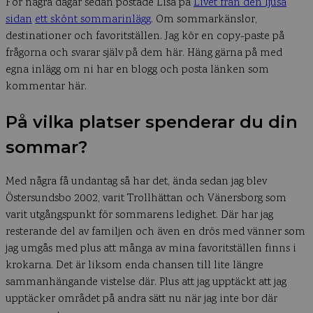
För några dagar sedan postade Lisa på
Livet från den ljusa
sidan
ett skönt sommarinlägg
. Om sommarkänslor,
destinationer och favoritställen. Jag kör en copy-paste på
frågorna och svarar själv på dem här. Häng gärna på med
egna inlägg om ni har en blogg och posta länken som
kommentar här.
På vilka platser spenderar du din
sommar?
Med några få undantag så har det, ända sedan jag blev
Östersundsbo 2002, varit Trollhättan och Vänersborg som
varit utgångspunkt för sommarens ledighet. Där har jag
resterande del av familjen och även en drös med vänner som
jag umgås med plus att många av mina favoritställen finns i
krokarna. Det är liksom enda chansen till lite längre
sammanhängande vistelse där. Plus att jag upptäckt att jag
upptäcker området på andra sätt nu när jag inte bor där