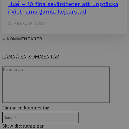
Huế – 10 fina sevärdheter att upptäcka
i Vietnams gamla kejsarstad
22 FEBRUARI 2026
4 KOMMENTARER
LÄMNA EN KOMMENTAR
Komment
Lämna en kommentar.
Namn:*
Skriv ditt namn här.