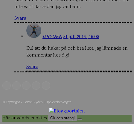
efter att ha läst din motivering och sett dina bilder! Har
inte varit där sedan jag var barn.
Svara
DRYDEN
31 juli 2016 , 16:08
Kul att du hakar på och bra lista, jag lämnade en
kommentar hos dig!
Svara
© Copyright - Daniel Rydén | Upplevelsebloggen
Här används cookies.
Ok och stäng!