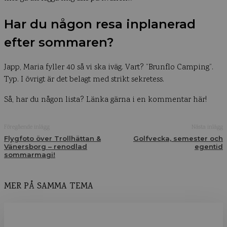
Har du någon resa inplanerad
efter sommaren?
Japp, Maria fyller 40 så vi ska iväg. Vart? ”Brunflo Camping”.
Typ. I övrigt är det belagt med strikt sekretess.
Så, har du någon lista? Länka gärna i en kommentar här!
Föregående inlägg
Nästa inlägg
Flygfoto över Trollhättan &
Golfvecka, semester och
Vänersborg – renodlad
egentid
sommarmagi!
MER PÅ SAMMA TEMA