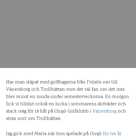
Har man släpat med golfbagarna från Frösön ner till
Vänersborg och Trollhättan vore det väl fan om det inte
blev minst en runda under semesterveckorna. En morgon
fick vi tillslut också en lucka i sommarens skitväder och
stack iväg för 18 hål på Onsjö Golfklubb i
Vänersborg
och
strax norr om Trollhättan.
Jag gick med Maria när hon spelade på Onsjö
för tre år