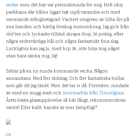
sedan
men det här var premiärrunda för mig. Helt okej
parkbana där hålen ligger tajt inpå varandra och med
varierande svårighetsgrad. Vackert omgiven av Göta Älv på
ena handen och härlig lövskog runtomkring. Jag gick från
röd tee och lyckades tillslut skrapa ihop 26 poäng, efter
några vedervärdiga hål och några fantastiskt fina slag.
Lyckligtvis kan jag ju, med hcp 36, inte höja mig något
utan bara sänka mig. Jäj!
Siktar på en ny runda kommande vecka. Någon
annanstans. Med fler skitslag. Och fler fantastiska bollar
som går dit jag tänkt. Men det tar vi då. Förresten, rundade
av med en mugg svart och
Sommarbär från Triumfglass
.
Årets bästa glassupplevelse så här långt, rekommenderas
varmt! Eller kallt, kanske är mer lämptligt?