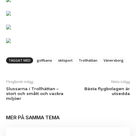
TAGGAT MED
golfbana
skitsport
Trollhättan
Vänersborg
Föregående inlägg
Nästa inlägg
Slussarna i Trollhättan –
Bästa flygbolagen är
stort och smått och vackra
utsedda
miljöer
MER PÅ SAMMA TEMA