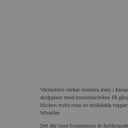
Vårvintern verkar existera även i Kanad
skidpjäxor med mountainbikes. På gångv
blicken möts man av snöklädda toppar
Whistler.
Det där med bungyjump är fortfarande e