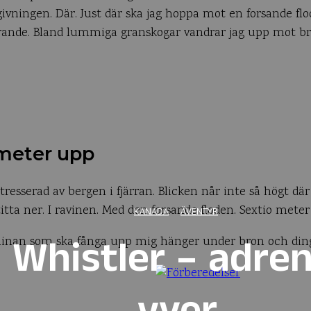
ningen. Där. Just där ska jag hoppa mot en forsande flod
årande. Bland lummiga granskogar vandrar jag upp mot b
 meter upp
resserad av bergen i fjärran. Blicken når inte så högt där 
itta ner. I ravinen. Med den forsande floden. Sextio mete
KANADA
ÄVENTYR
Whistler – adren
 linan som ska fånga upp mig hänger under bron och ding