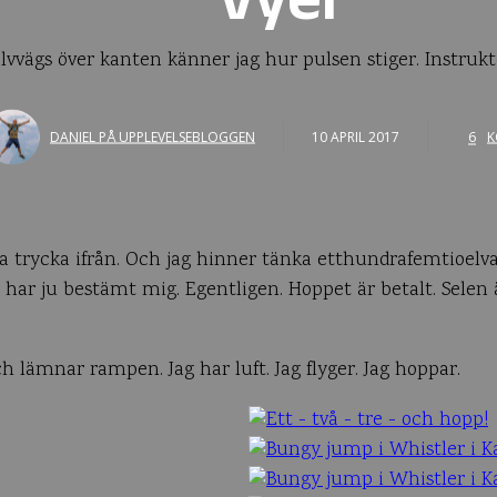
vyer
lvvägs över kanten känner jag hur pulsen stiger. Instru
DANIEL PÅ UPPLEVELSEBLOGGEN
10 APRIL 2017
6
K
 ska trycka ifrån. Och jag hinner tänka etthundrafemtioel
 har ju bestämt mig. Egentligen. Hoppet är betalt. Selen ä
h lämnar rampen. Jag har luft. Jag flyger. Jag hoppar.