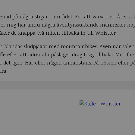
nad på några stigar i området. För att varva ner. Återta
h efter mig har ännu några äventyrssuktande människor 
åker de knappa två milen tillbaka in till Whistler.
byn blandas skidpjäxor med mountainbikes. Även när solen
ffe efter att adrenalinpåslaget dragit sig tillbaka. Mitt 
göra det igen. Här eller någon annanstans. På hösten eller
dra.