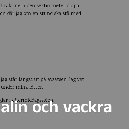
, rakt ner i den sextio meter djupa
ron där jag om en stund ska stå med
jag står längst ut på avsatsen. Jag vet
r under mina fötter.
alin och vackra
lar i eftermiddagssolen.