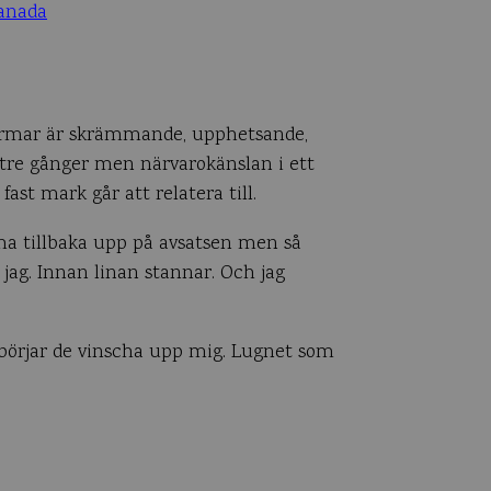
 närmar är skrämmande, upphetsande,
 tre gånger men närvarokänslan i ett
ast mark går att relatera till.
ma tillbaka upp på avsatsen men så
r jag. Innan linan stannar. Och jag
å börjar de vinscha upp mig. Lugnet som