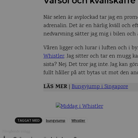
Vårsol och kvällskaffe
När selen är avplockad tar jag en prome
adrenalin. Det är en härlig kväll oc
nedvarvning sätter jag mig i bilen och 
Våren ligger och lurar i luften och i 
Whistler
. Jag sitter och tar en mugg ka
sista? Nej. Det tror jag inte. Jag kan 
fullt håller på att bytas ut mot den an
LÄS MER
|
Bungyjump i Singapore
TAGGAT MED
bungyjump
Whistler
Föregående inlägg