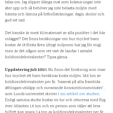
talas om. Jag slipper slänga mat som kräsna ungar inte
äter upp och så behöver jag inte belasta miljön med
hämta och lämna på fotbollsträningar, dagis, skolor och
gud vet vad.
Det kanske är mest klimatsmart av alla punkter i det här
inlägget? Det finns beräkningar om hur mycket barn
kostar de 18 första åren (drygt miljonen har jag för mig)
men är det någon som vet vart de landar i antalet
koldioxidekvivalenter? Tipsa gärna.
Uppdatering juli 2017:
Nu finns det forskning som visar
hur mycket ett barn beräknas kosta miljön. 58,6 ton av
koldioxidekvivalenter per år, ”baserat på alla framtida
ättlingars utsläpp och nuvarande konsumtionsmönster”,
som Lunds universitet skriver i
sin artikel om studien
.
Enligt samma studie kostar en tur och returresa med flyg
över Atlanten 1,6 ton och en person som väljer att leva
bilfritt kan spara 2,4 ton av koldioxidekvivalenter per år.