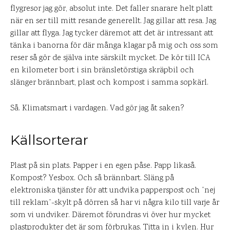
flygresor jag gör, absolut inte. Det faller snarare helt platt
när en ser till mitt resande generellt. Jag gillar att resa. Jag
gillar att flyga. Jag tycker däremot att det är intressant att
tänka i banorna för där många klagar på mig och oss som
reser så gör de själva inte särskilt mycket. De kör till ICA
en kilometer bort i sin bränsletörstiga skräpbil och
slänger brännbart, plast och kompost i samma sopkärl.
Så. Klimatsmart i vardagen. Vad gör jag åt saken?
Källsorterar
Plast på sin plats. Papper i en egen påse. Papp likaså.
Kompost? Yesbox. Och så brännbart. Släng på
elektroniska tjänster för att undvika papperspost och ”nej
till reklam”-skylt på dörren så har vi några kilo till varje år
som vi undviker. Däremot förundras vi över hur mycket
plastprodukter det är som förbrukas. Titta in i kylen. Hur