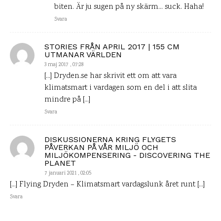
biten. Är ju sugen på ny skärm… suck. Haha!
Svara
STORIES FRÅN APRIL 2017 | 155 CM
UTMANAR VÄRLDEN
3 maj 2017 , 07:28
[…] Dryden.se har skrivit ett om att vara
klimatsmart i vardagen som en del i att slita
mindre på […]
Svara
DISKUSSIONERNA KRING FLYGETS
PÅVERKAN PÅ VÅR MILJÖ OCH
MILJÖKOMPENSERING - DISCOVERING THE
PLANET
7 januari 2021 , 02:05
[…] Flying Dryden – Klimatsmart vardagslunk året runt […]
Svara