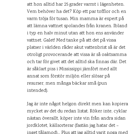
att hon alltid har 25 grader varmt i lägenheten.
Vem behöver ha det? Köp ett par tofflor och en
varm tröja för tusan. Min mamma är expert på
att lämna vattnet spolandes från kranen. Ibland
i typ en halv minut utan att hon ens använder
vattnet. Galet! Med tanke på att det på vissa
platser i världen råder akut vattenbrist så är det
otroligt provocerande att vissa är så oaktsamma
och tar för givet att det alltid ska finnas där. Det
är såklart piss i Mississippi jämfört med allt
annat som förstör miljön eller slösar på
resurser, men många bäckar små (pun
intended).
Jag är inte något helgon direkt men kan kopiera
mycket av det du redan listat. Röker inte, cyklar
nästan överallt, köper inte vin från andra sidan
jordklotet, källsorterar (fastän jag hatar det –
inget tålamod)… Plus att jag alltid varit noga med