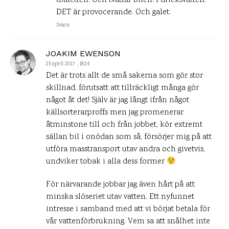
toaletten. Och tvättar bilen. I dricksvatten.
DET är provocerande. Och galet.
Svara
JOAKIM EWENSON
23 april 2017 , 18:24
Det är trots allt de små sakerna som gör stor
skillnad, förutsatt att tillräckligt många gör
något åt det! Själv är jag långt ifrån något
källsorterarproffs men jag promenerar
åtminstone till och från jobbet, kör extremt
sällan bil i onödan som så, försörjer mig på att
utföra masstransport utav andra och givetvis,
undviker tobak i alla dess former
För närvarande jobbar jag även hårt på att
minska slöseriet utav vatten. Ett nyfunnet
intresse i samband med att vi börjat betala för
vår vattenförbrukning. Vem sa att snålhet inte