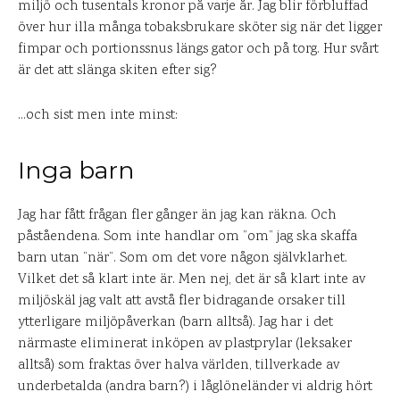
miljö och tusentals kronor på varje år. Jag blir förbluffad
över hur illa många tobaksbrukare sköter sig när det ligger
fimpar och portionssnus längs gator och på torg. Hur svårt
är det att slänga skiten efter sig?
…och sist men inte minst:
Inga barn
Jag har fått frågan fler gånger än jag kan räkna. Och
påståendena. Som inte handlar om ”om” jag ska skaffa
barn utan ”när”. Som om det vore någon självklarhet.
Vilket det så klart inte är. Men nej, det är så klart inte av
miljöskäl jag valt att avstå fler bidragande orsaker till
ytterligare miljöpåverkan (barn alltså). Jag har i det
närmaste eliminerat inköpen av plastprylar (leksaker
alltså) som fraktas över halva världen, tillverkade av
underbetalda (andra barn?) i låglöneländer vi aldrig hört