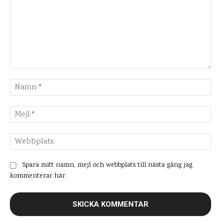
Kommentar:
Na
Mej
Web
Spara mitt namn, mejl och webbplats till nästa gång jag
kommenterar här.