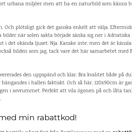
bort urbana miljöer men att ha en naturbild som känns br
. Och plötsligt gick det ganska enkelt att välja. Eftermi
bilder när solen sakta började sänka sig ner i Adriatiska
t i det okända ljuset. Nja. Kanske inte, men det är känslan
ckså bilden som jag, tack vare det här samarbetet med Be
evererades den uppspänd och klar. Bra kvalitet både på du
r hängandes i hallen faktiskt. Och så här, 120x90cm är g
ggen i sovrummet. Perfekt att vila ögonen på och låta tan
.
 med min rabattkod!