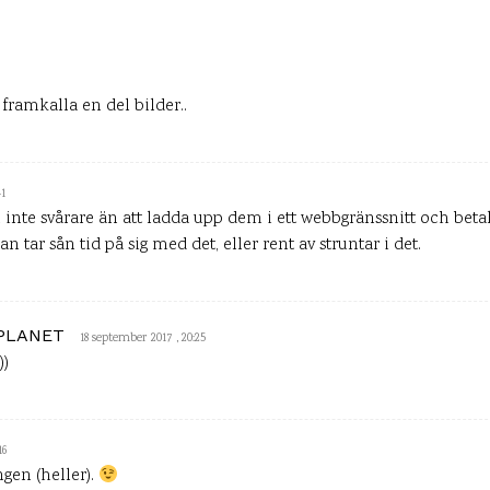
framkalla en del bilder..
41
en inte svårare än att ladda upp dem i ett webbgränssnitt och beta
n tar sån tid på sig med det, eller rent av struntar i det.
 PLANET
18 september 2017 , 20:25
))
16
ngen (heller).