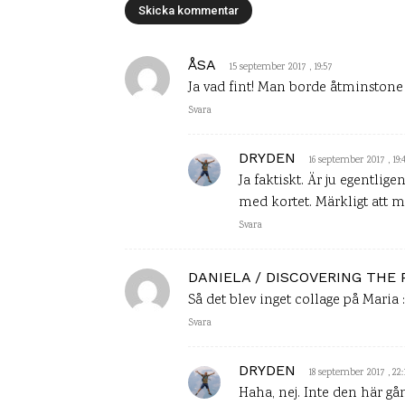
ÅSA
15 september 2017 , 19:57
Ja vad fint! Man borde åtminstone 
Svara
DRYDEN
16 september 2017 , 19:
Ja faktiskt. Är ju egentlig
med kortet. Märkligt att ma
Svara
DANIELA / DISCOVERING THE
Så det blev inget collage på Maria :
Svara
DRYDEN
18 september 2017 , 22:
Haha, nej. Inte den här gå