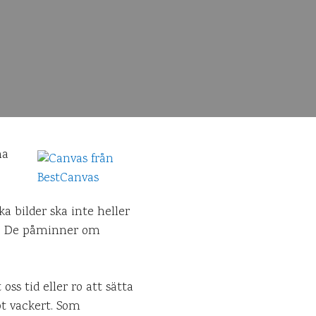
na
a bilder ska inte heller
n. De påminner om
ss tid eller ro att sätta
ot vackert. Som