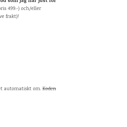
od som jag har just för
is 499:-) och/eller
e frakt)!
et automatiskt om.
Koden