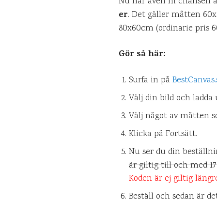
Nu har även ni chansen at
er
. Det gäller måtten 60x
80x60cm (ordinarie pris 60
Gör så här:
Surfa in på
BestCanvas.
Välj din bild och ladda 
Välj något av måtten s
Klicka på Fortsätt.
Nu ser du din beställnin
är giltig till och med 1
Koden är ej giltig längr
Beställ och sedan är de