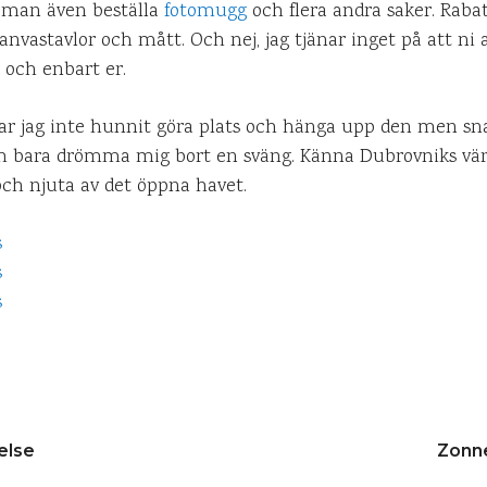
man även beställa
fotomugg
och flera andra saker. Raba
anvastavlor och mått. Och nej, jag tjänar inget på att ni
r och enbart er.
 har jag inte hunnit göra plats och hänga upp den men snar
bara drömma mig bort en sväng. Känna Dubrovniks värme
och njuta av det öppna havet.
else
Zonne