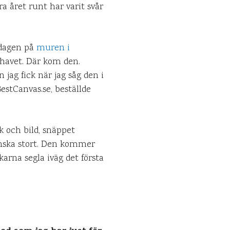
a året runt har varit svår
ddagen på
muren i
 havet. Där kom den.
 jag fick när jag såg den i
stCanvas.se, beställde
k och bild, snäppet
anska stort. Den kommer
karna segla iväg det första