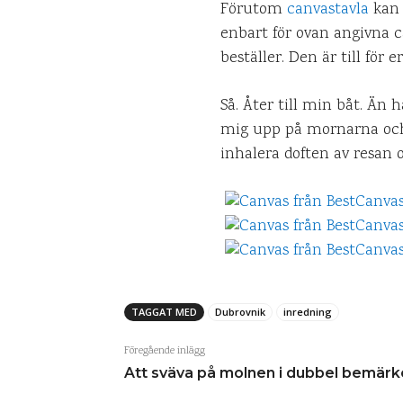
Förutom
canvastavla
kan 
enbart för ovan angivna c
beställer. Den är till för e
Så. Åter till min båt. Än
mig upp på mornarna och 
inhalera doften av resan 
TAGGAT MED
Dubrovnik
inredning
Föregående inlägg
Att sväva på molnen i dubbel bemärk