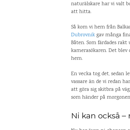
naturälskare har vi valt 
att hitta.
Så kom vi hem från Balkan
Dubrovnik
gav många fina 
Båten. Som färdades rakt u
kamerasökaren. Det blev o
hem.
En vecka tog det, sedan l
vassare än de vi redan ha
att göra sig skitbra på vä
som händer på morgonen
Ni kan också –