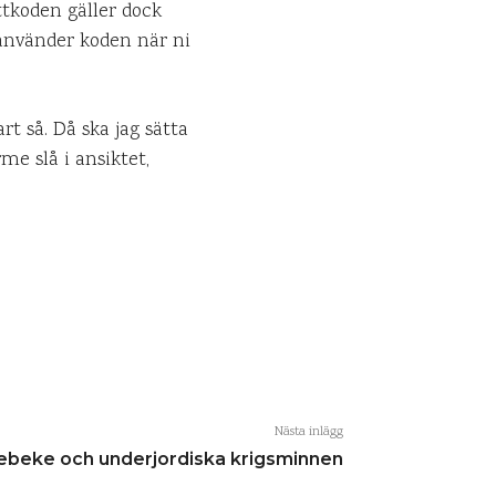
ttkoden gäller dock
 använder koden när ni
t så. Då ska jag sätta
 slå i ansiktet,
Nästa inlägg
beke och underjordiska krigsminnen