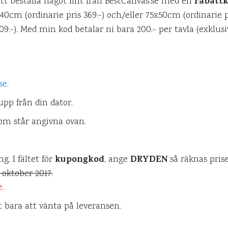
rabattk
t beställa något fint från BestCanvas.se med en
40cm (ordinarie pris 369:-) och/eller 75x50cm (ordinarie pr
9:-). Med min kod betalar ni bara 200:- per tavla (exklusiv
se
.
upp från din dator.
om står angivna ovan.
kupongkod
DRYDEN
g. I fältet för
, ange
så räknas pris
7 oktober 2017.
e.
t bara att vänta på leveransen.