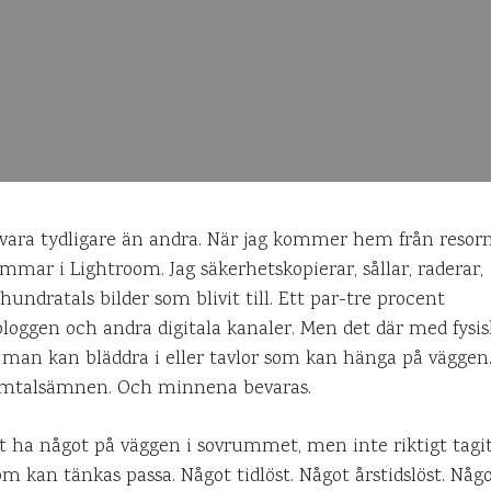
vara tydligare än andra. När jag kommer hem från resor
timmar i Lightroom. Jag säkerhetskopierar, sållar, raderar,
hundratals bilder som blivit till. Ett par-tre procent
loggen och andra digitala kanaler. Men det där med fysisk
 man kan bläddra i eller tavlor som kan hänga på vägge
samtalsämnen. Och minnena bevaras.
 ha något på väggen i sovrummet, men inte riktigt tagit o
om kan tänkas passa. Något tidlöst. Något årstidslöst. Någ