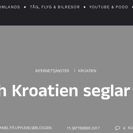
OMLANDS
TÅG, FLYG & BILRESOR
YOUTUBE & PODD
INTERNETTJÄNSTER
KROATIEN
h Kroatien seglar
ANIEL PÅ UPPLEVELSEBLOGGEN
15 SEPTEMBER 2017
4
KO