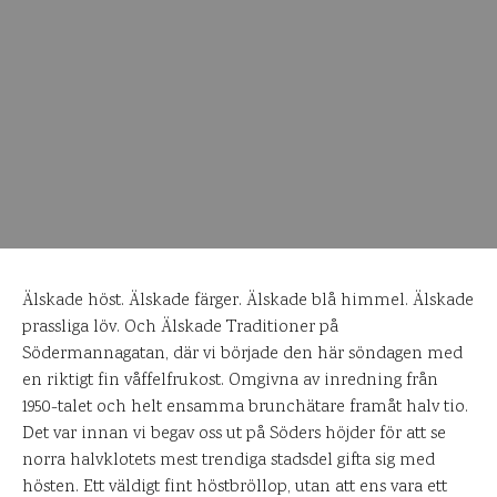
Älskade höst. Älskade färger. Älskade blå himmel. Älskade
prassliga löv. Och Älskade Traditioner på
Södermannagatan, där vi började den här söndagen med
en riktigt fin våffelfrukost. Omgivna av inredning från
1950-talet och helt ensamma brunchätare framåt halv tio.
Det var innan vi begav oss ut på Söders höjder för att se
norra halvklotets mest trendiga stadsdel gifta sig med
hösten. Ett väldigt fint höstbröllop, utan att ens vara ett