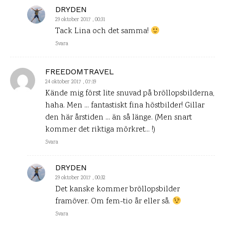
DRYDEN
29 oktober 2017 , 00:31
Tack Lina och det samma!
Svara
FREEDOMTRAVEL
24 oktober 2017 , 07:19
Kände mig först lite snuvad på bröllopsbilderna,
haha. Men … fantastiskt fina höstbilder! Gillar
den här årstiden … än så länge. (Men snart
kommer det riktiga mörkret… !)
Svara
DRYDEN
29 oktober 2017 , 00:32
Det kanske kommer bröllopsbilder
framöver. Om fem-tio år eller så.
Svara