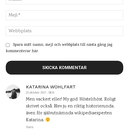
Mej
Web
Spara mitt namn, mejl och webbplats till nästa gång jag
kommenterar här.
KATARINA WOHLFART
23 oktober 2017 , 08:13
Men vackert eller! My god. Höstelihöst. Roligt
skrivet också. Blev ju en riktig historierunda,
även för självutnämnda wikipediaexperten
Katarina.
Svara