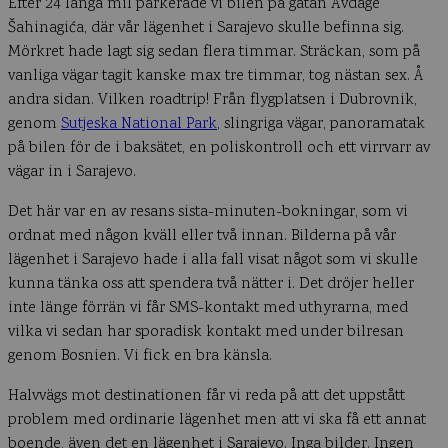
Efter 24 långa mil parkerade vi bilen på gatan Avdage
Šahinagića, där vår lägenhet i Sarajevo skulle befinna sig.
Mörkret hade lagt sig sedan flera timmar. Sträckan, som på
vanliga vägar tagit kanske max tre timmar, tog nästan sex. Å
andra sidan. Vilken roadtrip! Från flygplatsen i Dubrovnik,
genom
Sutjeska National Park
, slingriga vägar, panoramatak
på bilen för de i baksätet, en poliskontroll och ett virrvarr av
vägar in i Sarajevo.
Det här var en av resans sista-minuten-bokningar, som vi
ordnat med någon kväll eller två innan. Bilderna på vår
lägenhet i Sarajevo hade i alla fall visat något som vi skulle
kunna tänka oss att spendera två nätter i. Det dröjer heller
inte länge förrän vi får SMS-kontakt med uthyrarna, med
vilka vi sedan har sporadisk kontakt med under bilresan
genom Bosnien. Vi fick en bra känsla.
Halvvägs mot destinationen får vi reda på att det uppstått
problem med ordinarie lägenhet men att vi ska få ett annat
boende, även det en lägenhet i Sarajevo. Inga bilder. Ingen