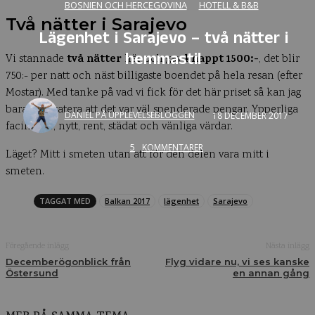
BOSNIEN OCH HERCEGOVINA
HOTELL & B&B
Två nätter i Sarajevo
Lägenhet i Sarajevo – två nätter i
hemmastil
två nätter
knappt 1500:-
Vi stannade
här och gav
, det blir
750:- per natt och näst billigaste boendet på hela resan (efter
Mostar). Med tanke på vad vi fick för det här priset så kan jag
bara konstatera att det var väl spenderade pengar. Ypperliga
DANIEL PÅ UPPLEVELSEBLOGGEN
18 DECEMBER 2017
faciliteter, nytt, rent, städat och vänliga värdar.
5
KOMMENTARER
Läget? Mitt i smeten utan att för den delen vara mitt i
smeten.
TAGGAT MED
Balkan 2017
lägenhet
Sarajevo
Föregående inlägg
Nästa inlägg
Decemberögonblick från
Flyg vidare nu, vi ses kanske
Östersund
en annan gång