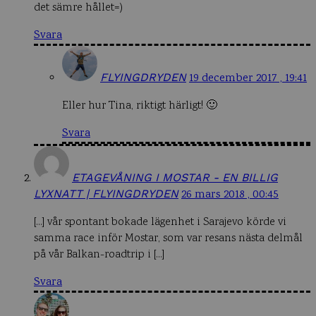
det sämre hållet=)
Svara
FLYINGDRYDEN
19 december 2017 , 19:41
Eller hur Tina, riktigt härligt! 🙂
Svara
ETAGEVÅNING I MOSTAR - EN BILLIG
LYXNATT | FLYINGDRYDEN
26 mars 2018 , 00:45
[…] vår spontant bokade lägenhet i Sarajevo körde vi
samma race inför Mostar, som var resans nästa delmål
på vår Balkan-roadtrip i […]
Svara