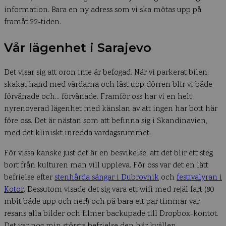
information. Bara en ny adress som vi ska mötas upp på
framåt 22-tiden.
Vår lägenhet i Sarajevo
Det visar sig att oron inte är befogad. När vi parkerat bilen,
skakat hand med värdarna och låst upp dörren blir vi både
förvånade och… förvånade. Framför oss har vi en helt
nyrenoverad lägenhet med känslan av att ingen har bott här
före oss. Det är nästan som att befinna sig i Skandinavien,
med det kliniskt inredda vardagsrummet.
För vissa kanske just det är en besvikelse, att det blir ett steg
bort från kulturen man vill uppleva. För oss var det en lätt
befrielse efter
stenhårda sängar i Dubrovnik
och
festivalyran i
Kotor
. Dessutom visade det sig vara ett wifi med rejäl fart (80
mbit både upp och ner!) och på bara ett par timmar var
resans alla bilder och filmer backupade till Dropbox-kontot.