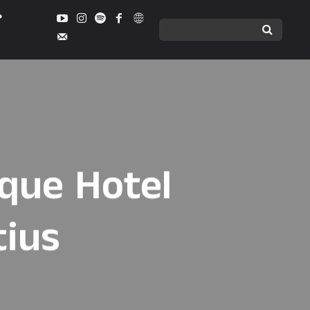
que Hotel
tius