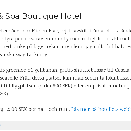
& Spa Boutique Hotel
ter söder om Flic en Flac, rejält avskilt från andra strän
, fyra pooler varav en infinity med riktigt fin utsikt mot
med tanke på läget rekommenderar jag i alla fall halvpens
anska svag täckning.
 greenfee på golfbanan, gratis shuttlebussar till Casel
ascavelle. Från dessa platser kan man sedan ta lokalbussen 
i till flygplatsen (cirka 600 SEK) eller en privat rundtu
EK).
ygt 2500 SEK per natt och rum.
Läs mer på hotellets web
s