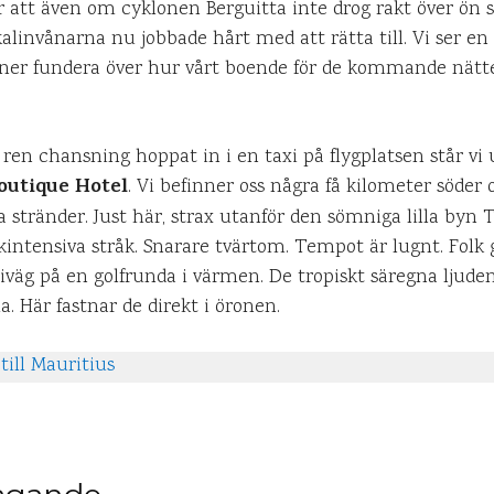
 att även om cyklonen Berguitta inte drog rakt över ön så
linvånarna nu jobbade hårt med att rätta till. Vi ser en 
nner fundera över hur vårt boende för de kommande nätt
å ren chansning hoppat in i en taxi på flygplatsen står vi 
outique Hotel
. Vi befinner oss några få kilometer söder 
a stränder. Just här, strax utanför den sömniga lilla byn 
lkintensiva stråk. Snarare tvärtom. Tempot är lugnt. Folk 
s iväg på en golfrunda i värmen. De tropiskt säregna ljude
 Här fastnar de direkt i öronen.
till Mauritius