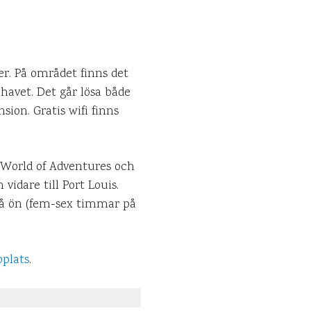
der. På området finns det
 havet. Det går lösa både
ion. Gratis wifi finns
a World of Adventures och
vidare till Port Louis.
r på ön (fem-sex timmar på
bplats
.