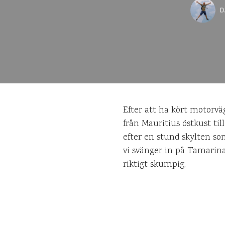
D
Efter att ha kört motorvä
från Mauritius östkust til
efter en stund skylten so
vi svänger in på Tamarina 
riktigt skumpig.