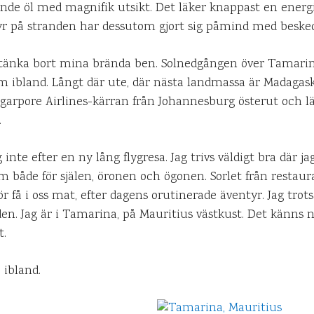
ande öl med magnifik utsikt. Det läker knappast en energi
yr på stranden har dessutom gjort sig påmind med besked
t tänka bort mina brända ben. Solnedgången över Tamarin
bland. Långt där ute, där nästa landmassa är Madagaskar
ngarpore Airlines-kärran från Johannesburg österut och l
.
 inte efter en ny lång flygresa. Jag trivs väldigt bra där ja
am både för själen, öronen och ögonen. Sorlet från restau
r få i oss mat, efter dagens orutinerade äventyr. Jag tro
en. Jag är i Tamarina, på Mauritius västkust. Det känns n
t.
 ibland.