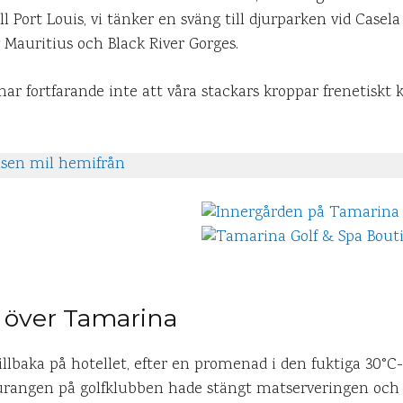
ll Port Louis, vi tänker en sväng till djurparken vid Casela 
 Mauritius och Black River Gorges.
r fortfarande inte att våra stackars kroppar frenetiskt
usen mil hemifrån
över Tamarina
illbaka på hotellet, efter en promenad i den fuktiga 30°C
aurangen på golfklubben hade stängt matserveringen och d