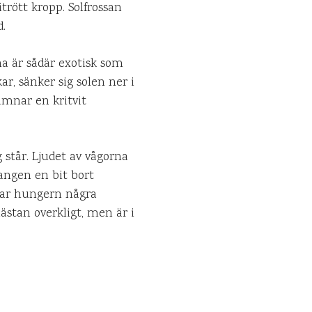
trött kropp. Solfrossan
.
a är sådär exotisk som
, sänker sig solen ner i
ämnar en kritvit
g står. Ljudet av vågorna
rangen en bit bort
tsar hungern några
ästan overkligt, men är i