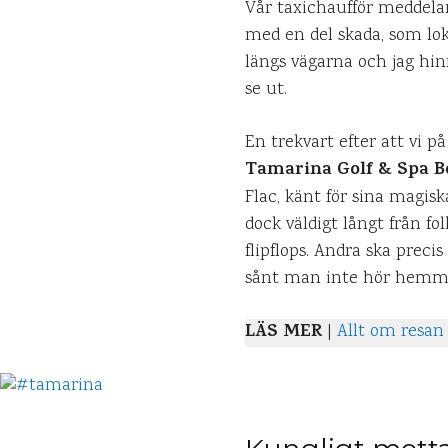
Vår taxichaufför meddelar
med en del skada, som loka
längs vägarna och jag hi
se ut.
En trekvart efter att vi p
Tamarina Golf & Spa B
Flac, känt för sina magisk
dock väldigt långt från fo
flipflops. Andra ska preci
sånt man inte hör hemma.
LÄS MER
|
Allt om resan 