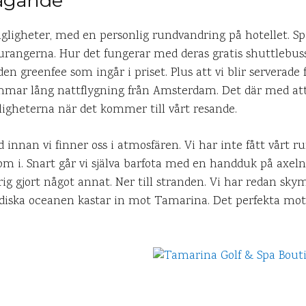
agande
ligheter, med en personlig rundvandring på hotellet. Spa
rangerna. Hur det fungerar med deras gratis shuttlebussar
den greenfee som ingår i priset. Plus att vi blir serverade 
mmar lång nattflygning från Amsterdam. Det där med att 
nligheterna när det kommer till vårt resande.
id innan vi finner oss i atmosfären. Vi har inte fått vårt 
m i. Snart går vi själva barfota med en handduk på axeln,
ig gjort något annat. Ner till stranden. Vi har redan sky
iska oceanen kastar in mot Tamarina. Det perfekta mott