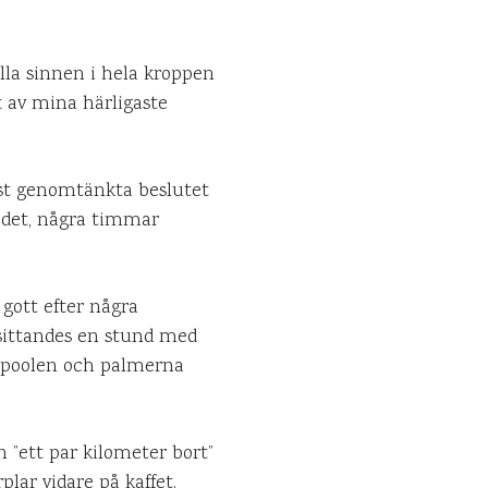
alla sinnen i hela kroppen
t av mina härligaste
est genomtänkta beslutet
 det, några timmar
 gott efter några
 sittandes en stund med
id poolen och palmerna
 ”ett par kilometer bort”
plar vidare på kaffet.