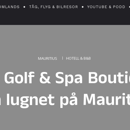
OMLANDS
TÅG, FLYG & BILRESOR
YOUTUBE & PODD
MAURITIUS
HOTELL & B&B
 Golf & Spa Bouti
 lugnet på Mauri