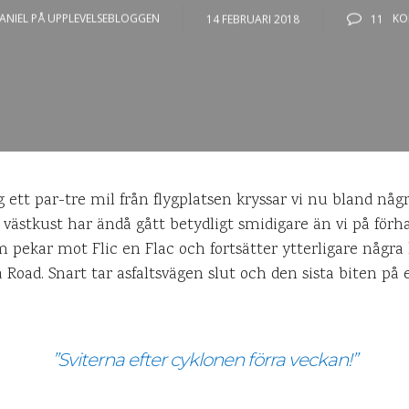
ANIEL PÅ UPPLEVELSEBLOGGEN
14 FEBRUARI 2018
11
KO
g ett par-tre mil från flygplatsen kryssar vi nu bland nå
l västkust har ändå gått betydligt smidigare än vi på förh
m pekar mot Flic en Flac och fortsätter ytterligare några
Road. Snart tar asfaltsvägen slut och den sista biten på e
”Sviterna efter cyklonen förra veckan!”