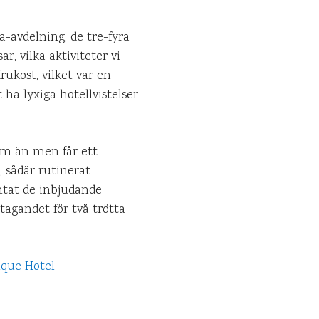
-avdelning, de tre-fyra
, vilka aktiviteter vi
frukost, vilket var en
ha lyxiga hotellvistelser
rum än men får ett
 sådär rutinerat
mtat de inbjudande
agandet för två trötta