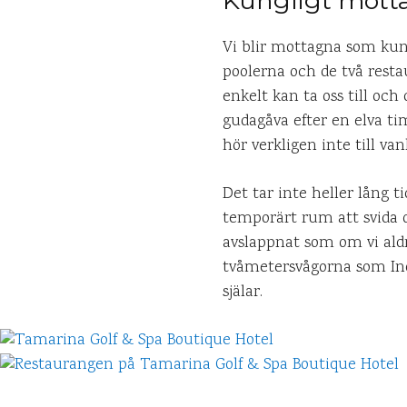
Kungligt mott
Vi blir mottagna som kung
poolerna och de två restau
enkelt kan ta oss till och 
gudagåva efter en elva ti
hör verkligen inte till va
Det tar inte heller lång t
temporärt rum att svida o
avslappnat som om vi aldr
tvåmetersvågorna som Ind
själar.