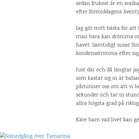
sedan frukost är en svalk
efter förmiddagens ävent
Jag gör mitt bästa för at
man bara kan drömma om i
havet. Samtidigt susar Si
kondensstrimma efter sig
Just där och då längtar jag
som kastar sig in är bals
påminner oss om att vi bö
sekunder och tar in stund
allra högsta grad på riktig
Käre barn vad livet kan ge