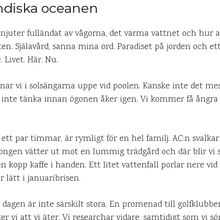
 Indiska oceanen
h njuter fulländat av vågorna, det varma vattnet och hur 
ten. Själavård, sanna mina ord. Paradiset på jorden och et
 Livet. Här. Nu.
nar vi i solsängarna uppe vid poolen. Kanske inte det m
 inte tänka innan ögonen åker igen. Vi kommer få ångra
 ett par timmar, är rymligt för en hel familj. AC:n svalkar
kongen vätter ut mot en lummig trädgård och där blir vi
n kopp kaffe i handen. Ett litet vattenfall porlar nere v
lätt i januaribrisen.
dagen är inte särskilt stora. En promenad till golfklubben
r vi att vi äter. Vi researchar vidare, samtidigt som vi sör