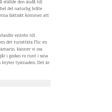
 ställde den ändå till
hel del naturlig bråte
erna faktiskt kommer att
utanför entrén till
om det turisttäta Flic en
Tamarin, känner vi oss
går i godan ro runt i sina
n bryter tystnaden. Det är