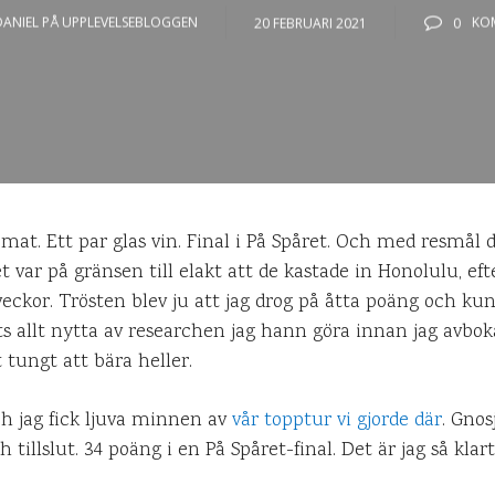
DANIEL PÅ UPPLEVELSEBLOGGEN
20 FEBRUARI 2021
0
KO
d mat. Ett par glas vin. Final i På Spåret. Och med resmål
 var på gränsen till elakt att de kastade in Honolulu, ef
eckor. Trösten blev ju att jag drog på åtta poäng och k
rots allt nytta av researchen jag hann göra innan jag avb
t tungt att bära heller.
ch jag fick ljuva minnen av
vår topptur vi gjorde där
. Gnos
tillslut. 34 poäng i en På Spåret-final. Det är jag så kla