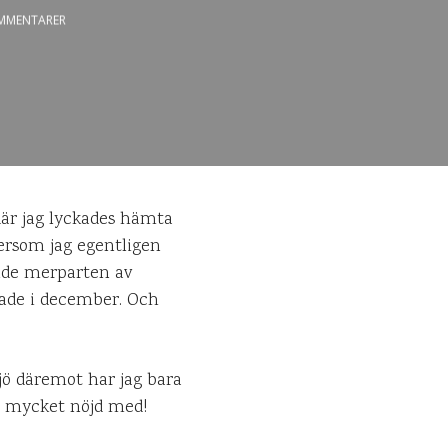
MMENTARER
 där jag lyckades hämta
tersom jag egentligen
unde merparten av
okade i december. Och
jö däremot har jag bara
rt mycket nöjd med!