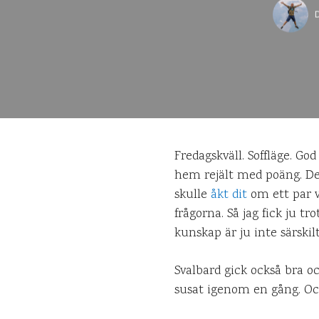
Fredagskväll. Soffläge. Go
hem rejält med poäng. Det
skulle
åkt dit
om ett par v
frågorna. Så jag fick ju t
kunskap är ju inte särskil
Svalbard gick också bra o
susat igenom en gång. Och 