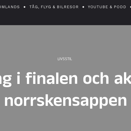
OMLANDS
TÅG, FLYG & BILRESOR
YOUTUBE & PODD
LIVSSTIL
 i finalen och ak
norrskensappen