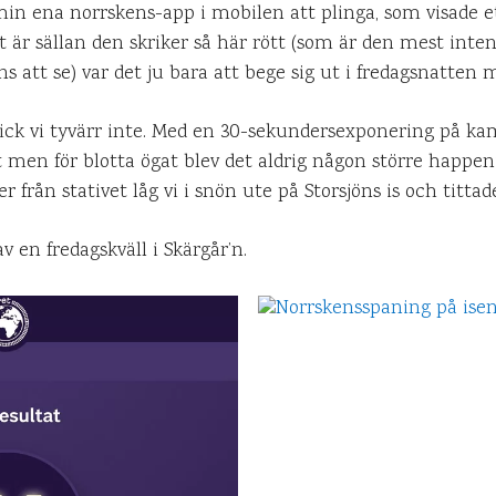
in ena norrskens-app i mobilen att plinga, som visade et
et är sällan den skriker så här rött (som är den mest inte
s att se) var det ju bara att bege sig ut i fredagsnatten
fick vi tyvärr inte. Med en 30-sekundersexponering på 
et men för blotta ögat blev det aldrig någon större happe
från stativet låg vi i snön ute på Storsjöns is och tittad
 en fredagskväll i Skärgår’n.