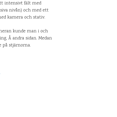
t intensivt fält med
nsiva nivån) och med ett
 med kamera och stativ.
kameran kunde man i och
ning. Å andra sidan. Medan
e på stjärnorna.