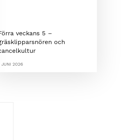
Förra veckans 5 –
gräsklipparsnören och
cancelkultur
1 JUNI 2026