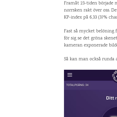
Framåt 23-tiden började m
norrsken rakt över oss. D
KP-index på 6,33 (37% chan
Fast så mycket belöning 
för sig se det gröna sken
kameran exponerade bilder 
Så kan man också runda av