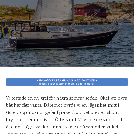
Vi testade en ny grej för några somrar sedan. Okej, att hyra
båt har fått vänta. Däremot hyrde vi en lägenhet mitt i
Göteborg under ungefär fyra veckor. Det blev ett skönt
bryt mot hemmalivet i Östersund. Vi valde dessutom att
åka ner några veckor innan vi gick på semester, vilket