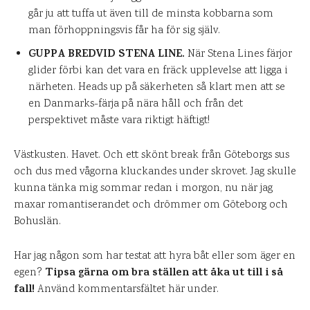
går ju att tuffa ut även till de minsta kobbarna som
man förhoppningsvis får ha för sig själv.
GUPPA BREDVID STENA LINE.
När Stena Lines färjor
glider förbi kan det vara en fräck upplevelse att ligga i
närheten. Heads up på säkerheten så klart men att se
en Danmarks-färja på nära håll och från det
perspektivet måste vara riktigt häftigt!
Västkusten. Havet. Och ett skönt break från Göteborgs sus
och dus med vågorna kluckandes under skrovet. Jag skulle
kunna tänka mig sommar redan i morgon, nu när jag
maxar romantiserandet och drömmer om Göteborg och
Bohuslän.
Har jag någon som har testat att hyra båt eller som äger en
Tipsa gärna om bra ställen att åka ut till i så
egen?
fall!
Använd kommentarsfältet här under.