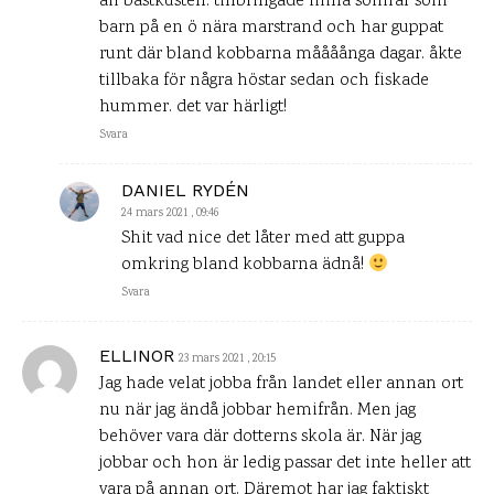
åh bästkusten. tillbringade mina somrar som
barn på en ö nära marstrand och har guppat
runt där bland kobbarna måååånga dagar. åkte
tillbaka för några höstar sedan och fiskade
hummer. det var härligt!
Svara
DANIEL RYDÉN
24 mars 2021 , 09:46
Shit vad nice det låter med att guppa
omkring bland kobbarna ädnå!
Svara
ELLINOR
23 mars 2021 , 20:15
Jag hade velat jobba från landet eller annan ort
nu när jag ändå jobbar hemifrån. Men jag
behöver vara där dotterns skola är. När jag
jobbar och hon är ledig passar det inte heller att
vara på annan ort. Däremot har jag faktiskt