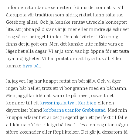
Inför den stundande semestern känns det som att vi vill
återuppta vår tradition som aldrig riktigt hann sätta sig.
Göteborg alltså. Och ja, kanske rentav utveckla konceptet
lite. Att jobba på distans är ju mer eller mindre självskrivet
idag så det är inget hinder. Och aktiviteter i Göteborg
finns det ju gott om. Men det kanske inte måste vara en
lägenhet alla dagar. Vi är ju som vanligt öppna för att testa
nya möjligheter. Vi har pratat om att hyra husbil. Eller
kanske
hyra båt
.
Ja, jag vet. Jag har knappt rattat en båt själv. Och vi äger
ingen båt heller, trots att vi bor granne med en båthamn.
Men jag gillar idén att vara ute på havet, oavsett det
kommer till ett
kryssningsfartyg i Karibien
eller en
daycruiser bland
kobbarna utanför Grebbestad
. Med min
knappa erfarenhet är det ju egentligen ett perfekt tillfälle
att känna på ”det riktiga båtlivet”. Testa en dag utan några
större kostnader eller förpliktelser. Det går ju dessutom få