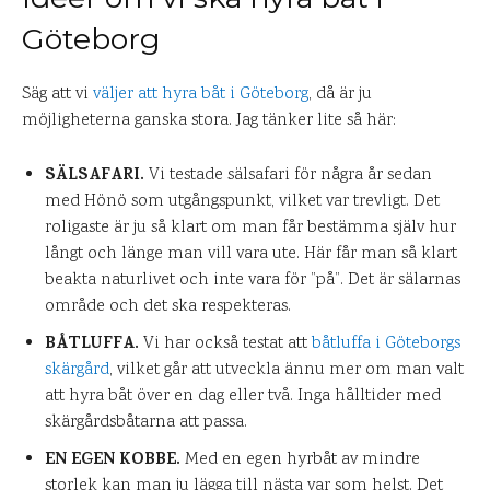
Göteborg
Säg att vi
väljer att hyra båt i Göteborg
, då är ju
möjligheterna ganska stora. Jag tänker lite så här:
SÄLSAFARI.
Vi testade sälsafari för några år sedan
med Hönö som utgångspunkt, vilket var trevligt. Det
roligaste är ju så klart om man får bestämma själv hur
långt och länge man vill vara ute. Här får man så klart
beakta naturlivet och inte vara för ”på”. Det är sälarnas
område och det ska respekteras.
BÅTLUFFA.
Vi har också testat att
båtluffa i Göteborgs
skärgård
, vilket går att utveckla ännu mer om man valt
att hyra båt över en dag eller två. Inga hålltider med
skärgårdsbåtarna att passa.
EN EGEN KOBBE.
Med en egen hyrbåt av mindre
storlek kan man ju lägga till nästa var som helst. Det