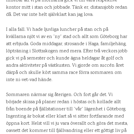
innebar att vi på mornarna gick vi till våra respektive
kontor mitt i stan och jobbade. Tänk er, distansjobb redan
då. Det var inte helt självklart kan jag lova.
I alla fall. Vi hade ljuvliga luncher på stan och på
kvällarna njöt vi av en ”ny” stad och allt som Göteborg har
att erbjuda. Goda middagar, strosande i Haga, familjehäng,
löpträning i Slottsskogen med mera. Efter två veckors jobb
gick vi på semester och kunde ägna heldagar åt golf och
andra aktiviteter på västkusten. Vi gjorde om succén året
därpå och skulle kört samma race förra sommaren om
inte ni-vet-vad hände.
Sommaren närmar sig återigen. Och fort går det. Vi
började skissa på planer redan i höstas och kollade allt
från boende på fjällstationer till ”vår” lägenhet i Göteborg.
Ingenting är bokat eller klart så vi sitter fortfarande med
öppna kort. Helst vill vi ju vara överallt och göra det mesta,
oavsett det kommer till fjällvandring eller ett göttigt liv på