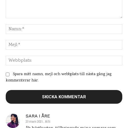
Kommentar:
Na
Mej
Web
Spara mitt namn, mejl och webbplats till nästa gång jag
kommenterar här.
SARA I ÅRE
23 mars 2021 , 16:51