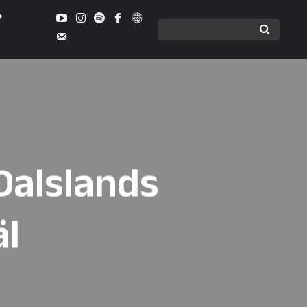
Dalslands
äl