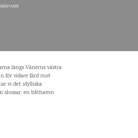
MENTARER
garna längs Vänerns västra
an för vidare färd mot
 vi det idylliska
n slussar, en båthamn