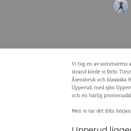
Vi tog en av sommarens al
strand körde vi förbi Timm
Åsensbruk och klassiska H
Upperud, med sjön Upperu
och en härlig promenadsl
Men vi tar det från början
Upperud ligger