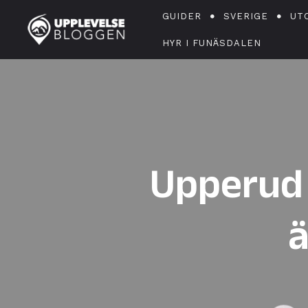
GUIDER
SVERIGE
UT
HYR I FUNÄSDALEN
Upperud 
ä