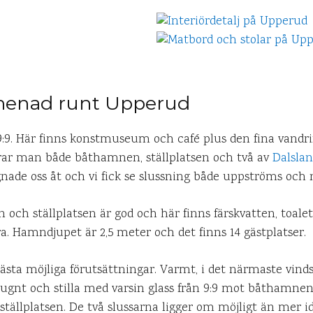
menad runt Upperud
9. Här finns konstmuseum och café plus den fina vandrin
ar man både båthamnen, ställplatsen och två av
Dalslan
ägnade oss åt och vi fick se slussning både uppströms och
och ställplatsen är god och här finns färskvatten, toalet
 Hamndjupet är 2,5 meter och det finns 14 gästplatser.
ästa möjliga förutsättningar. Varmt, i det närmaste vindst
ugnt och stilla med varsin glass från 9:9 mot båthamnen
tällplatsen. De två slussarna ligger om möjligt än mer idy