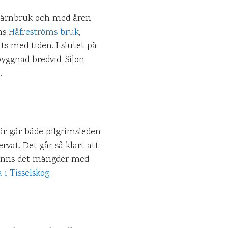
 järnbruk och med åren
nns
Håfreströms bruk
,
ts med tiden. I slutet på
byggnad bredvid. Silon
.
är går både pilgrimsleden
vat. Det går så klart att
t finns det mängder med
 i Tisselskog
.