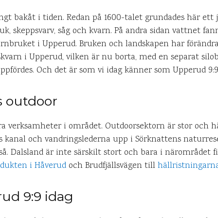
ngt bakåt i tiden. Redan på 1600-talet grundades här ett
ruk, skeppsvarv, såg och kvarn. På andra sidan vattnet fa
ll järnbruket i Upperud. Bruken och landskapen har förändra
skvarn i Upperud, vilken är nu borta, med en separat silo
ppfördes. Och det är som vi idag känner som Upperud 9:9
ts outdoor
ra verksamheter i området. Outdoorsektorn är stor och h
ds kanal och vandringslederna upp i Sörknattens naturreser
så. Dalsland är inte särskilt stort och bara i närområde
dukten i Håverud
och Brudfjällsvägen till
hällristningarna
rud 9:9 idag