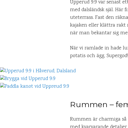
Upperud 9:9 var senast et
med dalsländsk själ. Här f
uteterrass. Fast den räkn
kajaken eller klättra rakt 
när man bekantar sig med 
När vi ramlade in hade lu
potatis och ägg. Supergo
Rummen – fem o
Rummen är charmiga så h
med kvarvarande detaljer