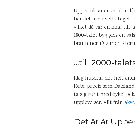
Upperuds anor vandrar lå
har det även setts tegelb
vilket då var en filial ti
1800-talet byggdes en val
brann ner 1912 men återu
…till 2000-tale
Idag huserar det helt and
förbi, precis som Dalslan
ta sig runt med cykel ock
upplevelser. Allt från
akve
Det är är Uppe