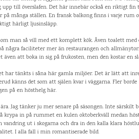
ig upp till överslafen. Det här innebär också en riktigt fi
 på många ställen. En fransk balkong finns i varje rum 
tigt härligt ljusinsläpp.
l om man så vill med ett komplett kök. Även toalett med 
g på några faciliteter mer än restaurangen och allmänytor
 även att boka in sig på frukosten, men den kostar en sl
et har tänkts i såna här gamla miljöer. Det är lätt att inr
erud känns det som att själen kvar i väggarna. Fler bord
gen på en hösthelg här.
 ära. Jag tänker ju mer senare på säsongen. Inte särskilt 
 få krypa in på rummet en kulen oktoberkväll medan höst
 vandring ut i skogarna och dra in den kalla klara höstlu
alitet. I alla fall i min romantiserade bild.