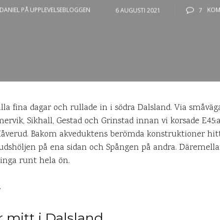
DANIEL PÅ UPPLEVELSEBLOGGEN
6 AUGUSTI 2021
7
KOM
la fina dagar och rullade in i södra Dalsland. Via småvä
ervik, Sikhall, Gestad och Grinstad innan vi korsade E45:
åverud. Bakom akveduktens berömda konstruktioner hittar
dshöljen på ena sidan och Spången på andra. Däremella
inga runt hela ön.
.
 mitt i Dalsland