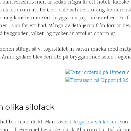
t hantverkshus men är sedan några år ett hotell. Kanske 
inns fem rum att bo i, ett café och restaurang, konferens
as nog kanske mer som brygga när jag tänker efter. Därifr
ner i sjön för ett bad. Många av detaljerna från förr är bev
byggnaden, vilket jag tycker är otroligt charmigt.
nchen stängt så vi tog istället in varsin macka med matj
d! Ännu godare blev den ute på bryggan med solen i ögon
lika silofack
älften hade räckt. Man sover
i de gamla silofacken
, som
 som till exempel liggande plank. Alla rum har två vånin