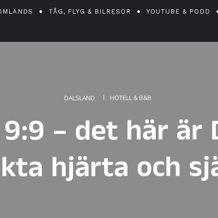
OMLANDS
TÅG, FLYG & BILRESOR
YOUTUBE & PODD
DALSLAND
HOTELL & B&B
9:9 – det här är 
kta hjärta och sj