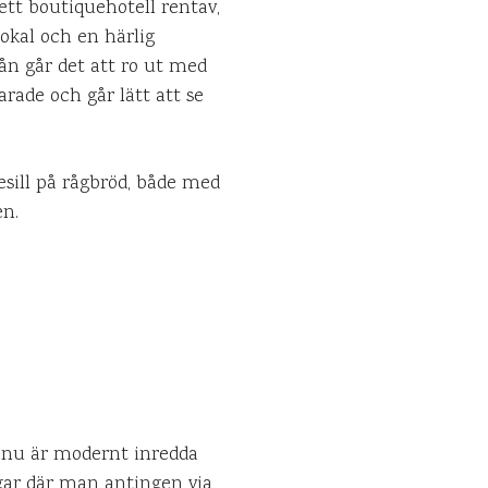
ett boutiquehotell rentav,
lokal och en härlig
ån går det att ro ut med
arade och går lätt att se
esill på rågbröd, både med
en.
 nu är modernt inredda
gar där man antingen via