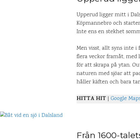
Upperud ligger mitt i Dal
Köpmannebro och starten p
Inte ens en stekhet somm
Men visst, allt syns inte i
flera veckor framåt, med 
för att skrapa på ytan. O
naturen med sjöar att padd
håller käften och bara ta
HITTA HIT
|
Google Map
Från 1600-talet