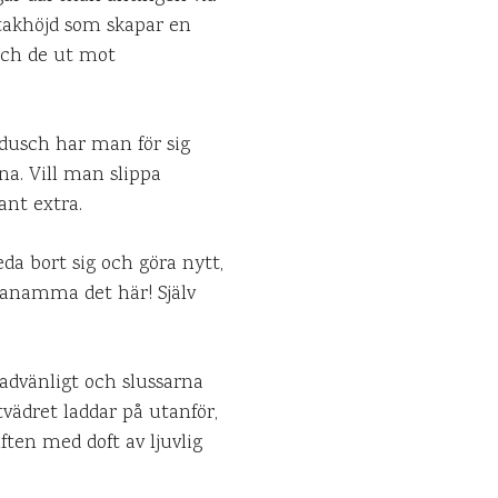
n takhöjd som skapar en
och de ut mot
dusch har man för sig
na. Vill man slippa
ant extra.
eda bort sig och göra nytt,
e anamma det här! Själv
badvänligt och slussarna
vädret laddar på utanför,
ften med doft av ljuvlig