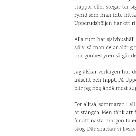
trappor eller stegar tar s
rymd som man inte hittar
Upperudshöljen har ett rik
Alla rum har självhushål
själv, så man delar aldri
morgonbestyren så går det
Jag älskar verkligen hur d
fräscht och hippt. På Upp
blir jag nog ändå mest su
För alltså, sommaren i all
är stängda. Men tänk att
för att nästa morgon ta en
skog. Där snackar vi livskv