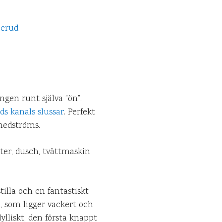
gen runt själva ”ön”.
ds kanals slussar
. Perfekt
 nedströms.
ter, dusch, tvättmaskin
illa och en fantastiskt
, som ligger vackert och
lliskt, den första knappt