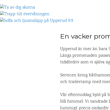
En vacker pro
Upperud är mer än bara 9:
Längs promenaden passer
tidsfördriv som vi själva 
Servicen kring båthamnen 
och trailerramp med mera.
Vår eftermiddag bjöd på b
blå himmel. Vi vandrade l
lummigt precis nedanför s