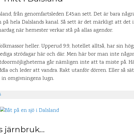
sland, från genomfartsleden E45:an sett. Det är bara någr
å hela Dalslands kanal. Så sett är det märkligt att det i
ardag när hemester verkar stå på allas agendor.
 folkmassor heller. Upperud 9:9, hotellet alltså, har sin h
lediga strödagar här och där. Men här bor man inte någon
utdoormöjligheterna går nämligen inte att ta miste på. Hä
la och leder att vandra. Rakt utanför dörren. Eller så sät
r in omgivningens lugn.
s
s järnbruk…