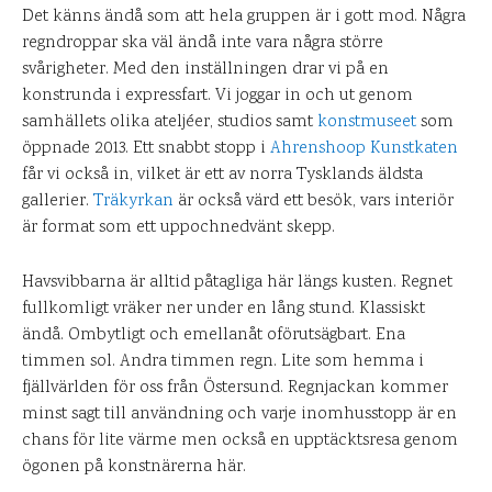
Det känns ändå som att hela gruppen är i gott mod. Några
regndroppar ska väl ändå inte vara några större
svårigheter. Med den inställningen drar vi på en
konstrunda i expressfart. Vi joggar in och ut genom
samhällets olika ateljéer, studios samt
konstmuseet
som
öppnade 2013. Ett snabbt stopp i
Ahrenshoop Kunstkaten
får vi också in, vilket är ett av norra Tysklands äldsta
gallerier.
Träkyrkan
är också värd ett besök, vars interiör
är format som ett uppochnedvänt skepp.
Havsvibbarna är alltid påtagliga här längs kusten. Regnet
fullkomligt vräker ner under en lång stund. Klassiskt
ändå. Ombytligt och emellanåt oförutsägbart. Ena
timmen sol. Andra timmen regn. Lite som hemma i
fjällvärlden för oss från Östersund. Regnjackan kommer
minst sagt till användning och varje inomhusstopp är en
chans för lite värme men också en upptäcktsresa genom
ögonen på konstnärerna här.