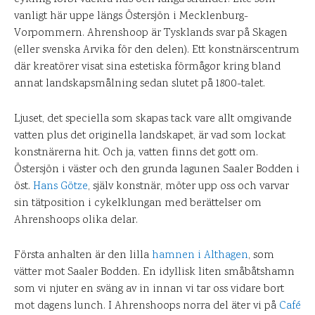
vanligt här uppe längs Östersjön i Mecklenburg-
Vorpommern. Ahrenshoop är Tysklands svar på Skagen
(eller svenska Arvika för den delen). Ett konstnärscentrum
där kreatörer visat sina estetiska förmågor kring bland
annat landskapsmålning sedan slutet på 1800-talet.
Ljuset, det speciella som skapas tack vare allt omgivande
vatten plus det originella landskapet, är vad som lockat
konstnärerna hit. Och ja, vatten finns det gott om.
Östersjön i väster och den grunda lagunen Saaler Bodden i
öst.
Hans Götze
, själv konstnär, möter upp oss och varvar
sin tätposition i cykelklungan med berättelser om
Ahrenshoops olika delar.
Första anhalten är den lilla
hamnen i Althagen
, som
vätter mot Saaler Bodden. En idyllisk liten småbåtshamn
som vi njuter en sväng av in innan vi tar oss vidare bort
mot dagens lunch. I Ahrenshoops norra del äter vi på
Café