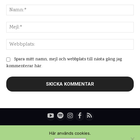
Kommentar:
Na
Mej
Web
Spara mitt namn, mejl och webbplats till nästa gång jag
kommenterar här.
© Copyright - Daniel Rydén | Upplevelsebloggen
Här används cookies.