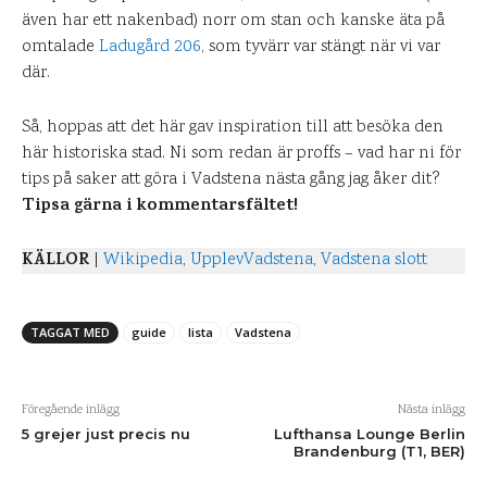
även har ett nakenbad) norr om stan och kanske äta på
omtalade
Ladugård 206
, som tyvärr var stängt när vi var
där.
Så, hoppas att det här gav inspiration till att besöka den
här historiska stad. Ni som redan är proffs – vad har ni för
tips på saker att göra i Vadstena nästa gång jag åker dit?
Tipsa gärna i kommentarsfältet!
KÄLLOR
|
Wikipedia
,
UpplevVadstena
,
Vadstena slott
TAGGAT MED
guide
lista
Vadstena
Föregående inlägg
Nästa inlägg
5 grejer just precis nu
Lufthansa Lounge Berlin
Brandenburg (T1, BER)