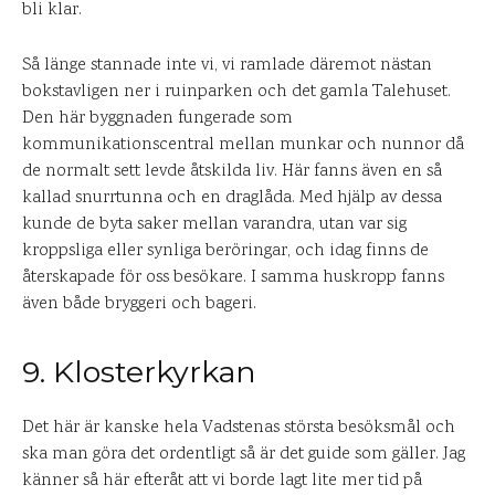
bli klar.
Så länge stannade inte vi, vi ramlade däremot nästan
bokstavligen ner i ruinparken och det gamla Talehuset.
Den här byggnaden fungerade som
kommunikationscentral mellan munkar och nunnor då
de normalt sett levde åtskilda liv. Här fanns även en så
kallad snurrtunna och en draglåda. Med hjälp av dessa
kunde de byta saker mellan varandra, utan var sig
kroppsliga eller synliga beröringar, och idag finns de
återskapade för oss besökare. I samma huskropp fanns
även både bryggeri och bageri.
9. Klosterkyrkan
Det här är kanske hela Vadstenas största besöksmål och
ska man göra det ordentligt så är det guide som gäller. Jag
känner så här efteråt att vi borde lagt lite mer tid på