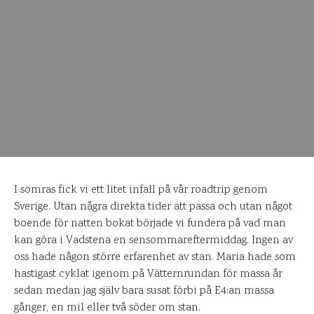
I somras fick vi ett litet infall på vår roadtrip genom
Sverige. Utan några direkta tider att passa och utan något
boende för natten bokat började vi fundera på vad man
kan göra i Vadstena en sensommareftermiddag. Ingen av
oss hade någon större erfarenhet av stan. Maria hade som
hastigast cyklat igenom på Vätternrundan för massa år
sedan medan jag själv bara susat förbi på E4:an massa
gånger, en mil eller två söder om stan.