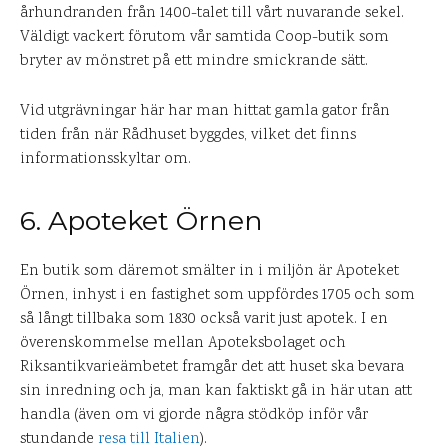
århundranden från 1400-talet till vårt nuvarande sekel.
Väldigt vackert förutom vår samtida Coop-butik som
bryter av mönstret på ett mindre smickrande sätt.
Vid utgrävningar här har man hittat gamla gator från
tiden från när Rådhuset byggdes, vilket det finns
informationsskyltar om.
6. Apoteket Örnen
En butik som däremot smälter in i miljön är Apoteket
Örnen, inhyst i en fastighet som uppfördes 1705 och som
så långt tillbaka som 1830 också varit just apotek. I en
överenskommelse mellan Apoteksbolaget och
Riksantikvarieämbetet framgår det att huset ska bevara
sin inredning och ja, man kan faktiskt gå in här utan att
handla (även om vi gjorde några stödköp inför vår
stundande
resa till Italien
).