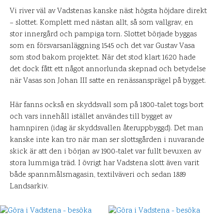
Vi river väl av Vadstenas kanske näst högsta höjdare direkt
– slottet. Komplett med nästan allt, så som vallgrav, en
stor innergård och pampiga torn. Slottet började byggas
som en försvarsanläggning 1545 och det var Gustav Vasa
som stod bakom projektet. När det stod klart 1620 hade
det dock fått ett något annorlunda skepnad och betydelse
när Vasas son Johan III satte en renässansprägel på bygget.
Här fanns också en skyddsvall som på 1800-talet togs bort
och vars innehåll istället användes till bygget av
hamnpiren (idag är skyddsvallen återuppbyggd). Det man
kanske inte kan tro när man ser slottsgården i nuvarande
skick är att den i början av 1900-talet var fullt bevuxen av
stora lummiga träd. I övrigt har Vadstena slott även varit
både spannmålsmagasin, textilväveri och sedan 1889
Landsarkiv.