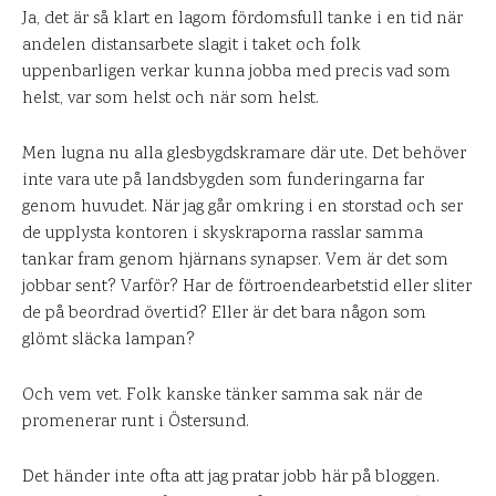
Ja, det är så klart en lagom fördomsfull tanke i en tid när
andelen distansarbete slagit i taket och folk
uppenbarligen verkar kunna jobba med precis vad som
helst, var som helst och när som helst.
Men lugna nu alla glesbygdskramare där ute. Det behöver
inte vara ute på landsbygden som funderingarna far
genom huvudet. När jag går omkring i en storstad och ser
de upplysta kontoren i skyskraporna rasslar samma
tankar fram genom hjärnans synapser. Vem är det som
jobbar sent? Varför? Har de förtroendearbetstid eller sliter
de på beordrad övertid? Eller är det bara någon som
glömt släcka lampan?
Och vem vet. Folk kanske tänker samma sak när de
promenerar runt i Östersund.
Det händer inte ofta att jag pratar jobb här på bloggen.