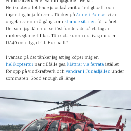
vindkraftverk eller vandringsguide i Nepal.
Helikopterpilot hade ju också varit orimligt ballt och
ingenting är ju för sent. Tänker på
Anneli Pompe
, vi är
ungefär samma årgång, som
klarade sitt cert
förra året.
Det som jag däremot seriöst funderade på ett tag är
motorseglarcertifikat. Tänk att kunna dra iväg med en
DA40 och flyga fritt. Hur ballt?
I väntan på det tänker jag att jag köper mig en
helikoptertur
när tillfälle ges,
klättrar via ferrata
istället
för upp på vindkraftverk och
vandrar i Funäsfjällen
under
sommaren. Good enough så länge.