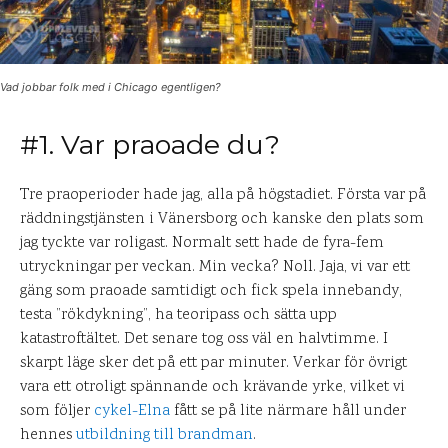
Vad jobbar folk med i Chicago egentligen?
#1. Var praoade du?
Tre praoperioder hade jag, alla på högstadiet. Första var på
räddningstjänsten i Vänersborg och kanske den plats som
jag tyckte var roligast. Normalt sett hade de fyra-fem
utryckningar per veckan. Min vecka? Noll. Jaja, vi var ett
gäng som praoade samtidigt och fick spela innebandy,
testa ”rökdykning”, ha teoripass och sätta upp
katastroftältet. Det senare tog oss väl en halvtimme. I
skarpt läge sker det på ett par minuter. Verkar för övrigt
vara ett otroligt spännande och krävande yrke, vilket vi
som följer
cykel-Elna
fått se på lite närmare håll under
hennes
utbildning till brandman
.