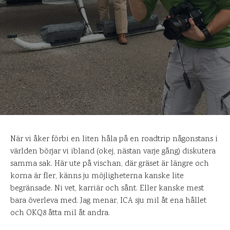
När vi åker förbi en liten håla på en roadtrip någonstans i
världen börjar vi ibland (okej, nästan varje gång) diskutera
samma sak. Här ute på vischan, där gräset är längre och
korna är fler, känns ju möjligheterna kanske lite
begränsade. Ni vet, karriär och sånt. Eller kanske mest
bara överleva med. Jag menar, ICA sju mil åt ena hållet
och OKQ8 åtta mil åt andra.