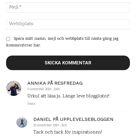
Mej
Web
Spara mitt namn, mejl och webbplats till nästa gång jag
kommenterar här.
ANNIKA PÅ RESFREDAG
9 november 2024 , 23:01
Urkul att läsa ju. Länge leve blogglistor!
Svara
DANIEL PÅ UPPLEVELSEBLOGGEN
10 november 2024 , 16:31
Tack och tack för inspirationen!