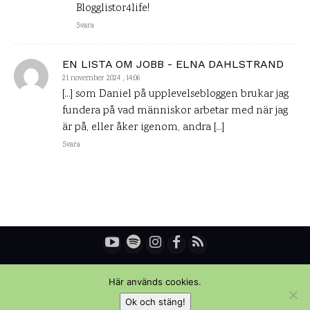
Blogglistor4life!
Svara
EN LISTA OM JOBB - ELNA DAHLSTRAND
21 november 2024 , 14:06
[…] som Daniel på upplevelsebloggen brukar jag
fundera på vad människor arbetar med när jag
är på, eller åker igenom, andra […]
Svara
© Copyright - Daniel Rydén | Upplevelsebloggen
Här används cookies.
Ok och stäng!