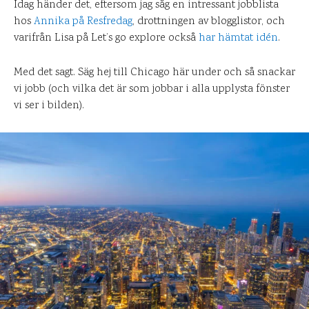
Idag händer det, eftersom jag såg en intressant jobblista
hos
Annika på Resfredag
, drottningen av blogglistor, och
varifrån Lisa på Let’s go explore också
har hämtat idén
.
Med det sagt. Säg hej till Chicago här under och så snackar
vi jobb (och vilka det är som jobbar i alla upplysta fönster
vi ser i bilden).