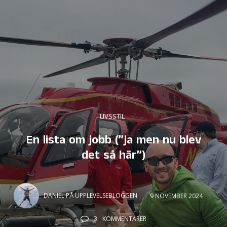
LIVSSTIL
En lista om jobb (”ja men nu blev
det så här”)
DANIEL PÅ UPPLEVELSEBLOGGEN
9 NOVEMBER 2024
3
KOMMENTARER