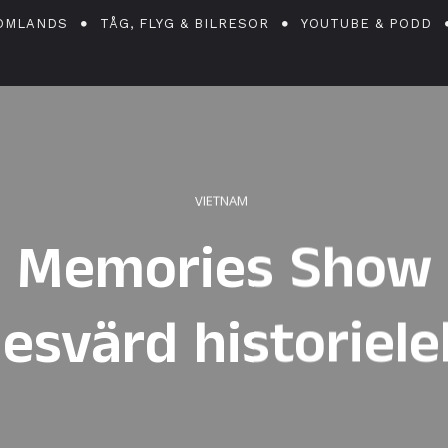
OMLANDS
TÅG, FLYG & BILRESOR
YOUTUBE & PODD
VIETNAM
n Memories Show 
esvärd historiele