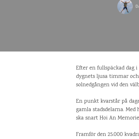
D
Efter en fullspäckad dag 
dygnets ljusa timmar oc
solnedgången vid den väl
En punkt kvarstår på dage
gamla stadsdelarna. Med h
ska snart Hoi An Memorie
Framför den 25.000 kvadra