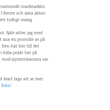
ernationellt marknadsliv,
I femte och sista akten
tt tydligt inslag.
ut. Själv sitter jag med
at ana en promille av på
 Den här hör till det
n fulla prakt här på
bba med (systemkamera var
t klart läge att se över
.
Boka!