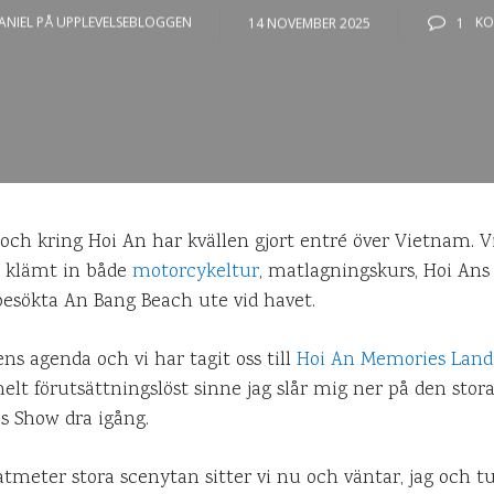
ANIEL PÅ UPPLEVELSEBLOGGEN
14 NOVEMBER 2025
1
KO
i och kring Hoi An har kvällen gjort entré över Vietnam. 
h klämt in både
motorcykeltur
, matlagningskurs, Hoi Ans
besökta An Bang Beach ute vid havet.
ns agenda och vi har tagit oss till
Hoi An Memories Land
elt förutsättningslöst sinne jag slår mig ner på den sto
s Show dra igång.
tmeter stora scenytan sitter vi nu och väntar, jag och t