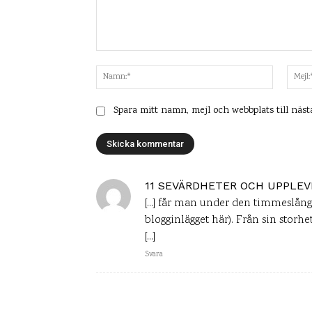
Kommentar:
Namn:*
Spara mitt namn, mejl och webbplats till näs
11 SEVÄRDHETER OCH UPPLEVE
[…] får man under den timmeslånga
blogginlägget här). Från sin storhe
[…]
Svara