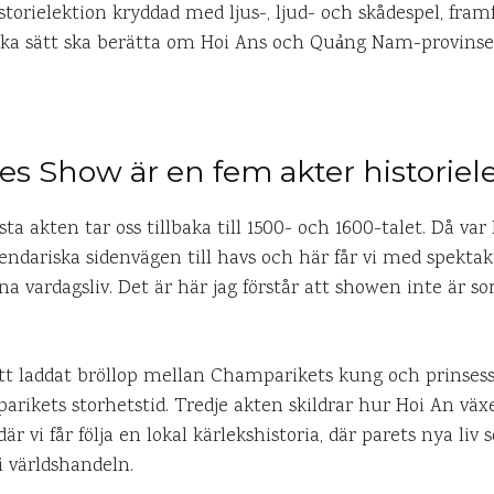
storielektion kryddad med ljus-, ljud- och skådespel, fram
a sätt ska berätta om Hoi Ans och Quảng Nam-provinsen
s Show är en fem akter historiel
ta akten tar oss tillbaka till 1500- och 1600-talet. Då var
ndariska sidenvägen till havs och här får vi med spektakul
a vardagsliv. Det är här jag förstår att showen inte är s
ett laddat bröllop mellan Champarikets kung och prinse
arikets storhetstid. Tredje akten skildrar hur Hoi An vä
r vi får följa en lokal kärlekshistoria, där parets nya liv
i världshandeln.