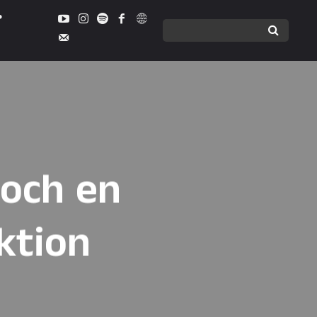
och en
ktion