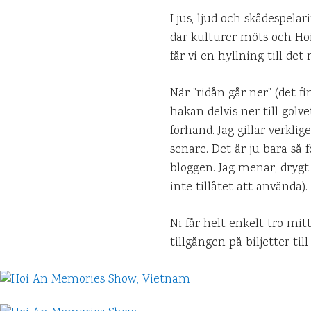
Ljus, ljud och skådespelar
där kulturer möts och Hoi
får vi en hyllning till de
När ”ridån går ner” (det fi
hakan delvis ner till golv
förhand. Jag gillar verkli
senare. Det är ju bara så 
bloggen. Jag menar, drygt
inte tillåtet att använda).
Ni får helt enkelt tro mit
tillgången på biljetter ti