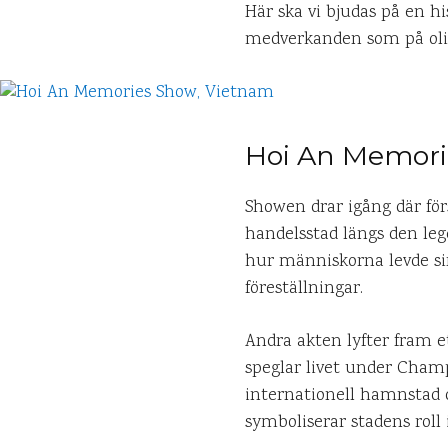
Här ska vi bjudas på en hi
medverkanden som på olik
Hoi An Memorie
Showen drar igång där förs
handelsstad längs den lege
hur människorna levde sin
föreställningar.
Andra akten lyfter fram 
speglar livet under Champ
internationell hamnstad dä
symboliserar stadens roll 