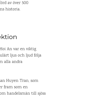
förd av över 500
s historia.
ektion
 Hoi An var en viktig
ärt ljus och ljud följa
om alla andra
ssan Huyen Tran, som
xer fram som en
 som handelsmän till sjöss