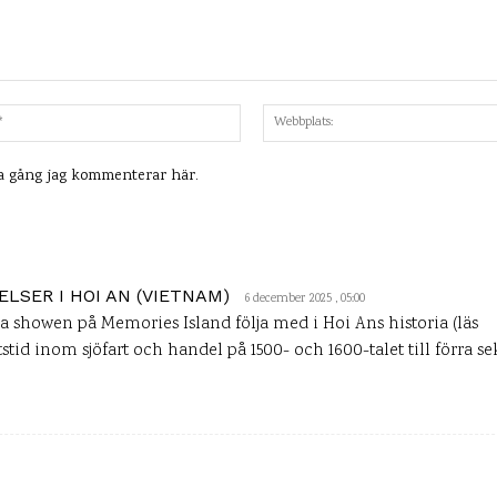
Mejl:*
ta gång jag kommenterar här.
LSER I HOI AN (VIETNAM)
6 december 2025 , 05:00
 showen på Memories Island följa med i Hoi Ans historia (läs
tstid inom sjöfart och handel på 1500- och 1600-talet till förra se