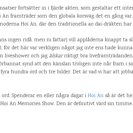
insatser fortsätter in i fjärde akten, som gestaltar ett int
 An framträder som den globala korsväg det en gång var. 
t moderna Hoi An, där den traditionella ao dai-dräkten har e
nns ingen ridå, men ni fattar) vill applåderna knappt ta sl
et, för det här var verkligen något jag inte ens hade kunn
gen liveshower och jag
älskar
riktigt bra liveframträdanden.
förbannat synd att den känslan troligen inte når fram i si
 fyra hundra ord och tre bilder. Det är vad vi har att jo
t ord. Spenderar en eller några dagar i
Hoi An
så är det hel
ll Hoi An Memories Show. Den är definitivt värd sin timme