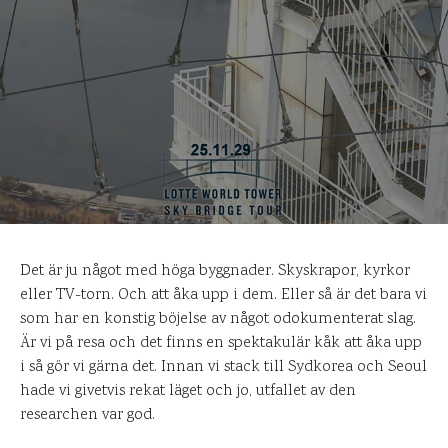
Det är ju något med höga byggnader. Skyskrapor, kyrkor
eller TV-torn. Och att åka upp i dem. Eller så är det bara vi
som har en konstig böjelse av något odokumenterat slag.
Är vi på resa och det finns en spektakulär kåk att åka upp
i så gör vi gärna det. Innan vi stack till Sydkorea och Seoul
hade vi givetvis rekat läget och jo, utfallet av den
researchen var god.