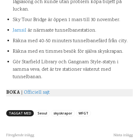
lågsäsong och kunde utan problem köpa biljett på
luckan.
Sky Tour Bridge är öppen 1 mars till 30 november.
Jamsil
är närmaste tunnelbanestation.
Räkna med 40-50 minuters tunnelbanefärd från city.
Räkna med en timmes besök för själva skyskrapan.
Gör Starfield Library och Gangnam Style-statyn i
samma veva, det är tre stationer västerut med
tunnelbanan.
BOKA
|
Officiell sajt
TAGGAT MED
Seoul
skyskrapor
WFGT
Föregående inlägg
Nästa inlägg