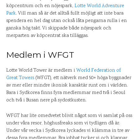
köpcentrum och en nöjespark,
Lotte World Adventure
Park
. Vill man så är det alltså fullt möjligt att inte bara
spendera en hel dag utan också låta pengarna rulla i en
ganska hög takt. Vi skippade både nöjespark och
merparten av köpcentrat ska tilläggas.
Medlem i WFGT
Lotte World Tower är medlem i
World Federation of
Great Towers
(WFGT), ett nätverk med 50+ höga byggnader
av mer eller mindre ikonisk karaktär runt om i världen.
Bara i Sydkorea finns fyra medlemmar med två i Seoul
och två i Busan nere på sydostkusten.
WFGT har lite omedvetet blivit något som vi samlat på oss
under våra resor, höghusfreaks som vi tydligen då är.
Under vår vecka i Sydkorea lyckades vi klämma in tre av
dessa fyra medlemmar. Bra jobbat tycker vi och klappar