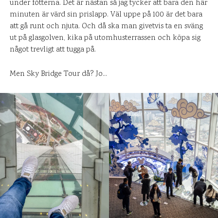
under fötterna. Det är nästan så jag tycker att bara den här
minuten är värd sin prislapp. Väl uppe på 100 är det bara
att gå runt och njuta. Och då ska man givetvis ta en sväng
ut på glasgolven, kika på utomhusterrassen och köpa sig
något trevligt att tugga på.
Men Sky Bridge Tour då? Jo…