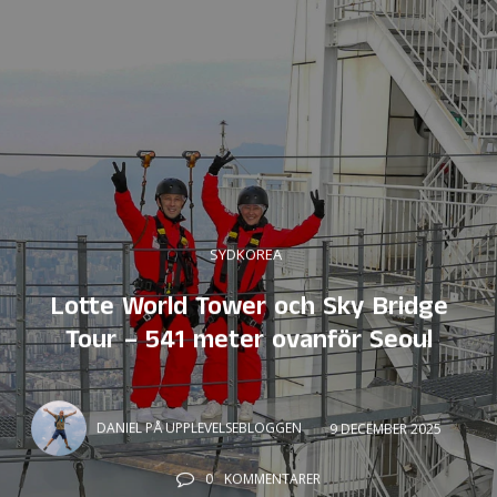
SYDKOREA
Lotte World Tower och Sky Bridge
Tour – 541 meter ovanför Seoul
DANIEL PÅ UPPLEVELSEBLOGGEN
9 DECEMBER 2025
0
KOMMENTARER