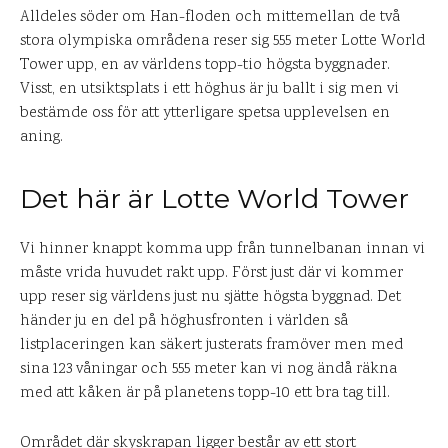
Alldeles söder om Han-floden och mittemellan de två
stora olympiska områdena reser sig 555 meter Lotte World
Tower upp, en av världens topp-tio högsta byggnader.
Visst, en utsiktsplats i ett höghus är ju ballt i sig men vi
bestämde oss för att ytterligare spetsa upplevelsen en
aning.
Det här är Lotte World Tower
Vi hinner knappt komma upp från tunnelbanan innan vi
måste vrida huvudet rakt upp. Först just där vi kommer
upp reser sig världens just nu sjätte högsta byggnad. Det
händer ju en del på höghusfronten i världen så
listplaceringen kan säkert justerats framöver men med
sina 123 våningar och 555 meter kan vi nog ändå räkna
med att kåken är på planetens topp-10 ett bra tag till.
Området där skyskrapan ligger består av ett stort