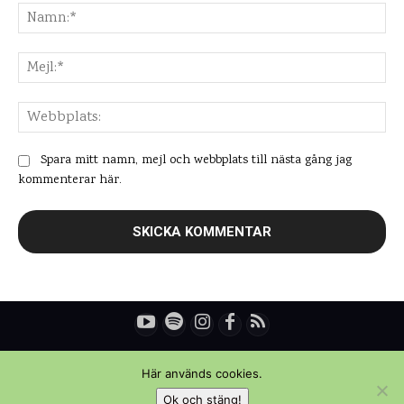
Na
Mej
Web
Spara mitt namn, mejl och webbplats till nästa gång jag
kommenterar här.
© Copyright - Daniel Rydén | Upplevelsebloggen
Här används cookies.
Ok och stäng!