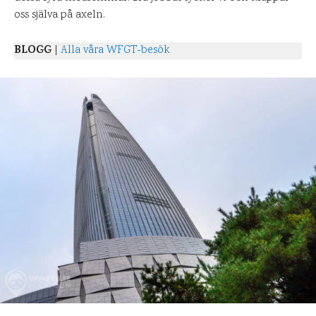
oss själva på axeln.
BLOGG
|
Alla våra WFGT-besök