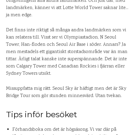
omgivningens alla andra landmärken. Och just där, med
landmärken, känner vi att Lotte World Tower saknar lite…
ja men edge.
Det finns inte riktigt så många andra landmärken som vi
kan relatera till. Visst ser vi Olympiastadion, N Seoul
Tower, Han-floden och Seoul Air Base i söder. Annars? Ja
men mestadels ett gigantiskt storstadsområde var än man
tittar. Ärligt talat kanske inte superspännande. Det är inte
som Calgary Tower med Canadian Rockies i fjärran eller
Sydney Towers utsikt.
Missuppfatta mig rätt. Seoul Sky är häftigt men det är Sky
Bridge Tour som gör stunden minnesvärd. Utan tvekan.
Tips inför besöket
Förhandsboka om det är högsäsong. Vi var där på