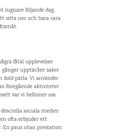
ot lugnare följande dag.
t sitta ner och bara vara
 framåt.
några fåtal upplevelser
a gånger upptäcker saker
n dold pärla. Vi använder
ån föregående aktiviteter
ett var vi befinner oss.
döscrolla sociala medier.
som ofta erbjuder ett
r. En paus utan prestation