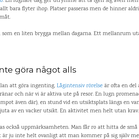
ro
. En lugnare dag ger utrymme att ta igen sig även ment
allt bara flyter ihop. Platser passeras men de hinner aldrig
amåt.
n som en liten brygga mellan dagarna. Ett mellanrum uta
 inte göra något alls
ällan att göra ingenting.
Lågintensiv rörelse
är ofta en del
tränar och när vi är aktiva ute på resor. En lugn promen
mpot även där), en stund vid en utsiktsplats längs en vand
juta av en vacker utsikt. En aktivitet men helt utan krav.
as också uppmärksamheten. Man får ro att hitta de små
 är ju inte helt ovanligt att man kommer på sig själv m