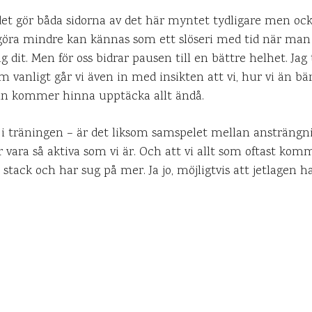
 det gör båda sidorna av det här myntet tydligare men ocks
 göra mindre kan kännas som ett slöseri med tid när ma
g dit. Men för oss bidrar pausen till en bättre helhet. Jag t
 vanligt går vi även in med insikten att vi, hur vi än bär
sin kommer hinna upptäcka allt ändå.
i träningen – är det liksom samspelet mellan ansträng
ar vara så aktiva som vi är. Och att vi allt som oftast k
tack och har sug på mer. Ja jo, möjligtvis att jetlagen ha