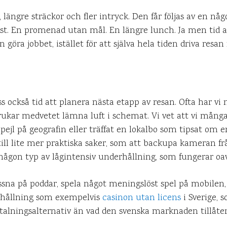
längre sträckor och fler intryck. Den får följas av en någ
t. En promenad utan mål. En längre lunch. Ja men tid at
göra jobbet, istället för att själva hela tiden driva resan
a
 också tid att planera nästa etapp av resan. Ofta har vi 
ukar medvetet lämna luft i schemat. Vi vet att vi mång
 pejl på geografin eller träffat en lokalbo som tipsat om e
ill lite mer praktiska saker, som att backupa kameran fr
någon typ av lågintensiv underhållning, som fungerar oavs
sna på poddar, spela något meningslöst spel på mobilen, 
rhållning som exempelvis
casinon utan licens
i Sverige, 
talningsalternativ än vad den svenska marknaden tillåte