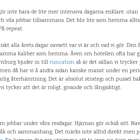
 inte bara de lite mer intensiva dagarna enklare, utan sk
ch vila jobbar tillsammans. Det blir lite som hemma allts
På repeat.
tiskt alla årets dagar oavsett var vi är och vad vi gör. De
av samma kaliber som hemma. Även om hotellen ofta har 
mburg bjuder in till
runcation
så är det sällan vi trycker
 men då har vi å andra sidan kanske maxat under en perio
aturlig återhämtning. Det är absolut strategi och pussel 
 vi tycker att det är roligt, givande och långsiktigt.
 jobbar under våra resdagar. Hjärnan gör också sitt. Navi
 språk och sammanhang. Det märks inte alltid direkt men 