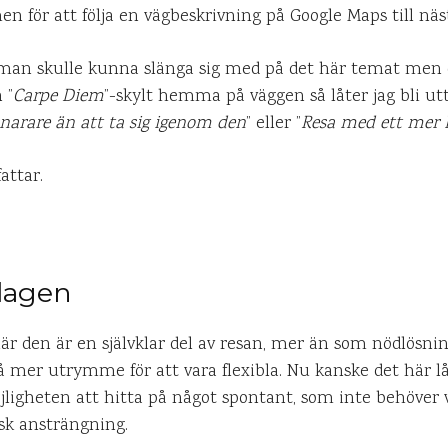
n för att följa en vägbeskrivning på Google Maps till näst
 man skulle kunna slänga sig med på det här temat men e
 ”
Carpe Diem
”-skylt hemma på väggen så låter jag bli ut
 snarare än att ta sig igenom den
” eller ”
Resa med ett mer h
attar.
odagen
är den är en självklar del av resan, mer än som nödlösning
å mer utrymme för att vara flexibla. Nu kanske det här lå
jligheten att hitta på något spontant, som inte behöver 
isk ansträngning.