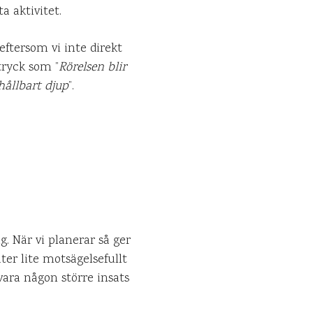
a aktivitet.
ftersom vi inte direkt
tryck som ”
Rörelsen blir
ållbart djup
”.
. När vi planerar så ger
ter lite motsägelsefullt
vara någon större insats