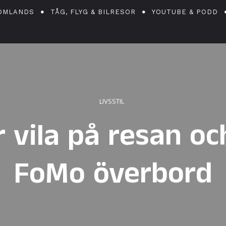
OMLANDS
TÅG, FLYG & BILRESOR
YOUTUBE & PODD
LIVSSTIL
r vila på resan oc
FoMo överbord