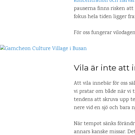
koncentration och närva
pauserna finns risken att 
fokus hela tiden ligger fr
För oss fungerar vilodage
Vila är inte att
Att vila innebär för oss s
vi pratar om både när vi 
tendens att skruva upp te
nere vid en sjö och bara n
När tempot sänks förändr
annars kanske missar. Det