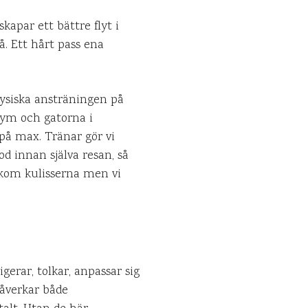
apar ett bättre flyt i
å. Ett hårt pass ena
n fysiska ansträningen på
gym och gatorna i
 på max. Tränar gör vi
d innan själva resan, så
bakom kulisserna men vi
gerar, tolkar, anpassar sig
påverkar både