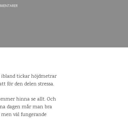
MENTARER
, ibland tickar höjdmetrar
tt för den delen stressa.
kommer hinna se allt. Och
s ena dagen mår man bra
t men väl fungerande