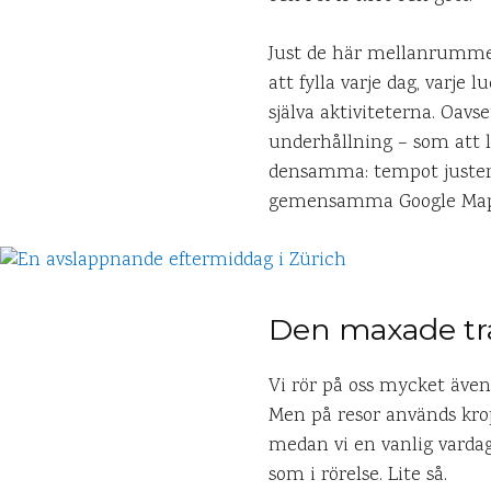
Just de här mellanrummen 
att fylla varje dag, varje 
själva aktiviteterna. Oavs
underhållning – som att l
densamma: tempot justeras
gemensamma Google Map
Den maxade tr
Vi rör på oss mycket även
Men på resor används krop
medan vi en vanlig vardag
som i rörelse. Lite så.