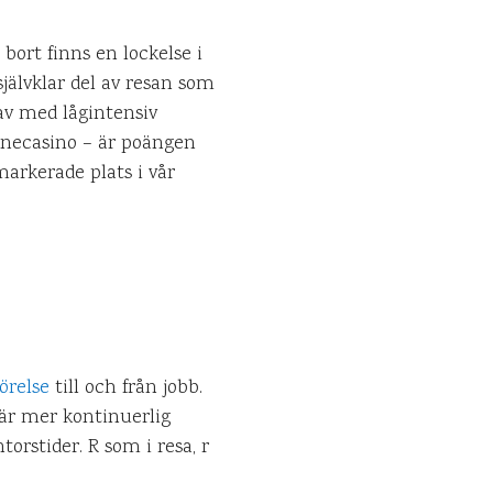
bort finns en lockelse i
 självklar del av resan som
 av med lågintensiv
linecasino – är poängen
arkerade plats i vår
örelse
till och från jobb.
 är mer kontinuerlig
rstider. R som i resa, r