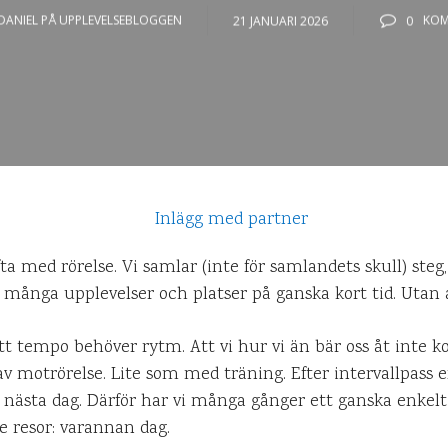
DANIEL PÅ UPPLEVELSEBLOGGEN
21 JANUARI 2026
0
KOM
fta med rörelse. Vi samlar (inte för samlandets skull) steg
 många upplevelser och platser på ganska kort tid. Utan a
 att tempo behöver rytm. Att vi hur vi än bär oss åt inte 
av motrörelse. Lite som med träning. Efter intervallpas
 nästa dag. Därför har vi många gånger ett ganska enkel
e resor: varannan dag.