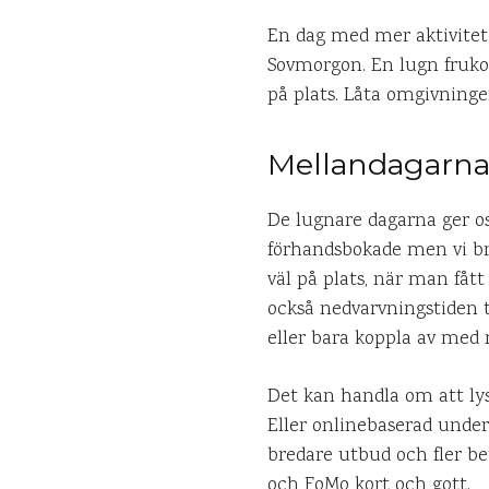
En dag med mer aktivitet, 
Sovmorgon. En lugn frukos
på plats. Låta omgivningen 
Mellandagarn
De lugnare dagarna ger oss
förhandsbokade men vi br
väl på plats, när man fått
också nedvarvningstiden t
eller bara koppla av med 
Det kan handla om att lys
Eller onlinebaserad unde
bredare utbud och fler be
och FoMo kort och gott.