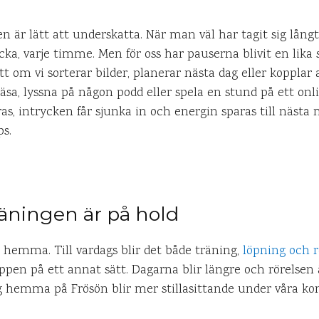
är lätt att underskatta. När man väl har tagit sig långt 
lucka, varje timme. Men för oss har pauserna blivit en lika
ett om vi sorterar bilder, planerar nästa dag eller kopplar
äsa, lyssna på någon podd eller spela en stund på ett on
, intrycken får sjunka in och energin sparas till nästa m
s.
äningen är på hold
 hemma. Till vardags blir det både träning,
löpning och r
pen på ett annat sätt. Dagarna blir längre och rörelsen
 hemma på Frösön blir mer stillasittande under våra konto