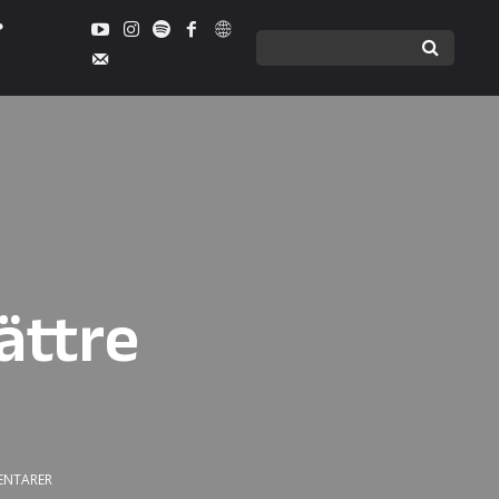
bättre
NTARER