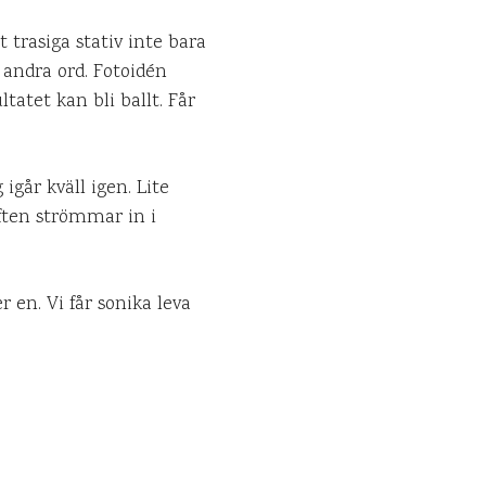
 trasiga stativ inte bara
 andra ord. Fotoidén
atet kan bli ballt. Får
går kväll igen. Lite
uften strömmar in i
r en. Vi får sonika leva