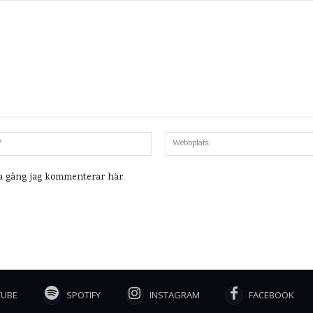
Mejl:*
ta gång jag kommenterar här.
TUBE
SPOTIFY
INSTAGRAM
FACEBOOK