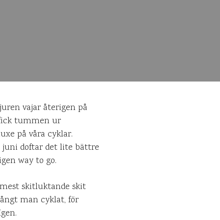
juren vajar återigen på
t fick tummen ur
uxe på våra cyklar.
uni doftar det lite bättre
igen way to go.
 mest skitluktande skit
ångt man cyklat, för
Igen.