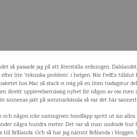
t så passade jag på att återställa ordningen. Dalslandst
efter lite ”tekniska problem” i helgen. När FedEx tillslu
etet hos Mac så stack vi iväg på en liten tisdagstur del
gen direkt upplevelsemässig nyhet för någon av oss men i j
 för sinnenas jakt på sommarkänsla så var det här sannerl
zoo och någon icke namngiven bondläpp spritt ut sin allra
 under några hundra meter. Det var så man undrade hur l
cks till Brålanda. Och så har jag nämnt Brålanda i bloggen. 