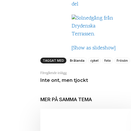
[Show as slideshow]
TAGGAT MED
Brålanda
cykel
foto
Frösön
Föregående inlägg
Inte ont, men tjockt
MER PÅ SAMMA TEMA