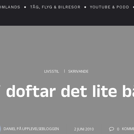
OMLANDS
TÅG, FLYG & BILRESOR
YOUTUBE & PODD
LIVSSTIL
SKRIVANDE
i doftar det lite 
DANIEL PÅ UPPLEVELSEBLOGGEN
2 JUNI 2010
0
KOMME