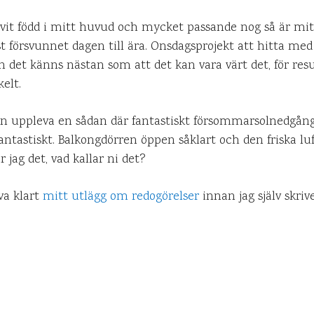
ivit född i mitt huvud och mycket passande nog så är mitt
st försvunnet dagen till ära. Onsdagsprojekt att hitta med
det känns nästan som att det kan vara värt det, för result
kelt.
n uppleva en sådan där fantastiskt försommarsolnedgång i
e fantastiskt. Balkongdörren öppen såklart och den friska l
r jag det, vad kallar ni det?
va klart
mitt utlägg om redogörelser
innan jag själv skrive