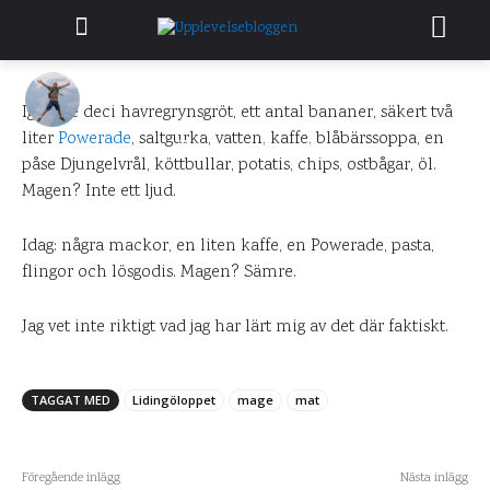
Magens alla kontraster
DANIEL PÅ UPPLEVELSEBLOGGEN
30 SEPTEMBER 2012
Igår: tre deci havregrynsgröt, ett antal bananer, säkert två
liter
Powerade
, saltgurka, vatten, kaffe, blåbärssoppa, en
0
KOMMENTARER
påse Djungelvrål, köttbullar, potatis, chips, ostbågar, öl.
Magen? Inte ett ljud.
Idag: några mackor, en liten kaffe, en Powerade, pasta,
flingor och lösgodis. Magen? Sämre.
Jag vet inte riktigt vad jag har lärt mig av det där faktiskt.
TAGGAT MED
Lidingöloppet
mage
mat
Föregående inlägg
Nästa inlägg