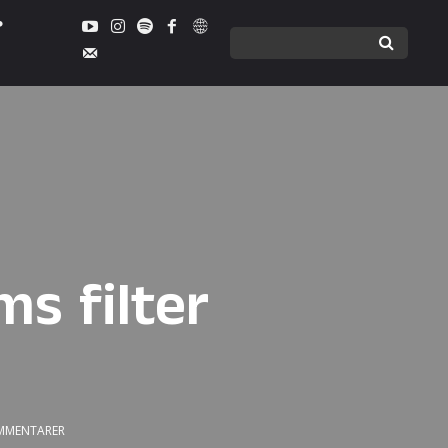
s filter
MMENTARER