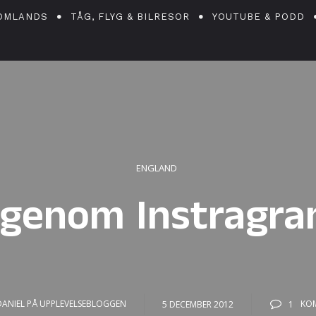
OMLANDS
TÅG, FLYG & BILRESOR
YOUTUBE & PODD
ENGLAND
genom Instragram
DANIEL PÅ UPPLEVELSEBLOGGEN
5 DECEMBER 2012
1
KO