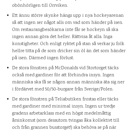
obönhörligen till Orrviken.
Ett ännu större skynke hängs upp i nya hockeyarenan
så att ingen ser något alls om vad som händer på isen.
Om restaurangbesökarna inte får se hockeyn så ska
ingen annan göra det heller. Rättvisa åt alla. Inga
konstigheter. Och enligt ryktet på stan så verkar ju folk
hellre titta på de som dricker sin öl än det som händer
på isen. Därmed ingen förlust.
De stora fönstren på McDonalds vid Stortorget täcks
också med gardiner för att förhindra insyn. Ingen
människa ska få se någon annan människa äta sig ner
i fördärvet med 50/50-burgare från Sverige/Polen.
De stora fönstren på Teliabutiken frostas eller täcks
med gardiner med minimal insyn. Ingen ur tredje
gradens arbetarklass med en högst medelmåttig
årsinkomst (som dessutom tvingas åka kollektivt till
och från grannen busstorget!) ska behöva se på när