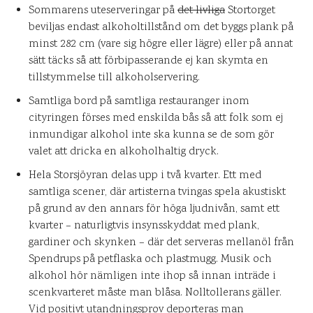
Sommarens uteserveringar på
det livliga
Stortorget
beviljas endast alkoholtillstånd om det byggs plank på
minst 282 cm (vare sig högre eller lägre) eller på annat
sätt täcks så att förbipasserande ej kan skymta en
tillstymmelse till alkoholservering.
Samtliga bord på samtliga restauranger inom
cityringen förses med enskilda bås så att folk som ej
inmundigar alkohol inte ska kunna se de som gör
valet att dricka en alkoholhaltig dryck.
Hela Storsjöyran delas upp i två kvarter. Ett med
samtliga scener, där artisterna tvingas spela akustiskt
på grund av den annars för höga ljudnivån, samt ett
kvarter – naturligtvis insynsskyddat med plank,
gardiner och skynken – där det serveras mellanöl från
Spendrups på petflaska och plastmugg. Musik och
alkohol hör nämligen inte ihop så innan inträde i
scenkvarteret måste man blåsa. Nolltollerans gäller.
Vid positivt utandningsprov deporteras man