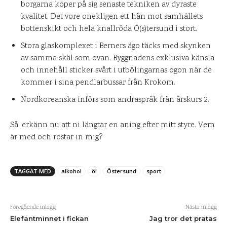
borgarna köper på sig senaste tekniken av dyraste
kvalitet. Det vore onekligen ett hån mot samhällets
bottenskikt och hela knallröda Ö(s)tersund i stort.
Stora glaskomplexet i Berners ägo täcks med skynken
av samma skäl som ovan. Byggnadens exklusiva känsla
och innehåll sticker svårt i utbölingarnas ögon när de
kommer i sina pendlarbussar från Krokom.
Nordkoreanska införs som andraspråk från årskurs 2.
Så, erkänn nu att ni längtar en aning efter mitt styre. Vem
är med och röstar in mig?
TAGGAT MED
alkohol
öl
Östersund
sport
Föregående inlägg
Nästa inlägg
Elefantminnet i fickan
Jag tror det pratas