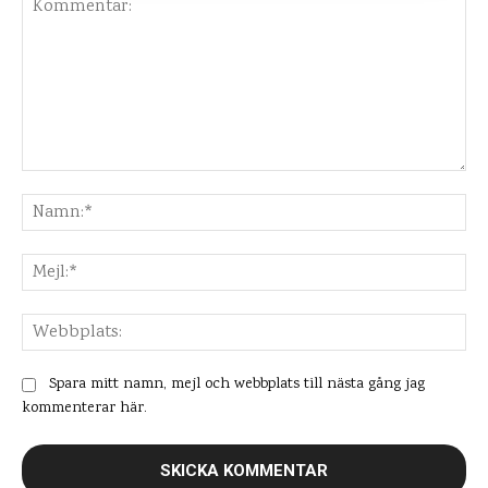
Kommentar:
Na
Mej
Web
Spara mitt namn, mejl och webbplats till nästa gång jag
kommenterar här.