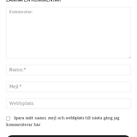
Kommentar:
Na
Mej
Web
Spara mitt namn, mejl och webbplats till nästa gång jag
kommenterar här.