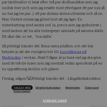
par täckbrallor vi letat efter, två par skidhandskar som jag
undrat över (och som jag ersatte med ytterligare ett par nya så
nu har jag tre par…), ett par skitans sköna ullvantar och så en
Man United-mössa jag glömt bort att jag äger. En
vinterkartong med andra ord. Ja, precis som jag spekulerat i,
med tanken att ha alla vintergrejer samlade på samma ställe.
Ett sånt där, ni vet… ”bra ställe”.
Så plötsligt händer det. Rena rama julafton och det här
betyder ju att det rimligtvis bör bli
lunchåkning på
Medvinden
i veckan. Heja! Frågan är ju bara vad jag ska göra
med de två-tre tusen som jag mentalt redan spenderat på en
ny uppsättning skrillor och pjäxor.
Förslag, någon?
TAGGAT MED
långfärdsskridskor
Medvinden
Östersund
Vinterstaden
KORKADE SAKER
Föregående inlägg
Nästa inlägg