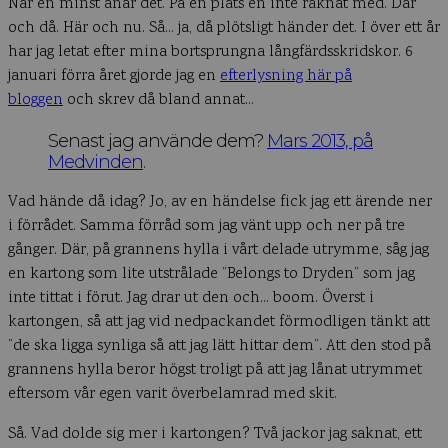
När en minst anar det. På en plats en inte räknat med. Där
och då. Här och nu. Så… ja, då plötsligt händer det. I över ett år
har jag letat efter mina bortsprungna långfärdsskridskor. 6
januari förra året gjorde jag en
efterlysning här på
bloggen
och skrev då bland annat…
Senast jag använde dem?
Mars 2013, på
Medvinden
.
Vad hände då idag? Jo, av en händelse fick jag ett ärende ner
i förrådet. Samma förråd som jag vänt upp och ner på tre
gånger. Där, på grannens hylla i vårt delade utrymme, såg jag
en kartong som lite utstrålade ”Belongs to Dryden” som jag
inte tittat i förut. Jag drar ut den och… boom. Överst i
kartongen, så att jag vid nedpackandet förmodligen tänkt att
”de ska ligga synliga så att jag lätt hittar dem”. Att den stod på
grannens hylla beror högst troligt på att jag lånat utrymmet
eftersom vår egen varit överbelamrad med skit.
Så. Vad dolde sig mer i kartongen? Två jackor jag saknat, ett