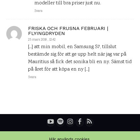
modeller till bra priser just nu.
Svara
FRISKA OCH FRUSNA FEBRUARI |
FLYINGDRYDEN
25 mars 2018 , 12:42
[…] att min mobil, en Samsung S7, tillslut
bestämde sig för att ge upp helt när jag var på
Mauritius så fick det sonika bli en ny. Sämst tid
på året för att köpa en ny […]
Svara
© Copyright - Daniel Rydén | Upplevelsebloggen
Här används cookies.