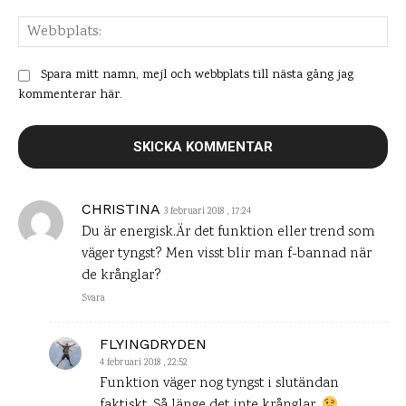
Web
Spara mitt namn, mejl och webbplats till nästa gång jag
kommenterar här.
CHRISTINA
3 februari 2018 , 17:24
Du är energisk.Är det funktion eller trend som
väger tyngst? Men visst blir man f-bannad när
de krånglar?
Svara
FLYINGDRYDEN
4 februari 2018 , 22:52
Funktion väger nog tyngst i slutändan
faktiskt. Så länge det inte krånglar.