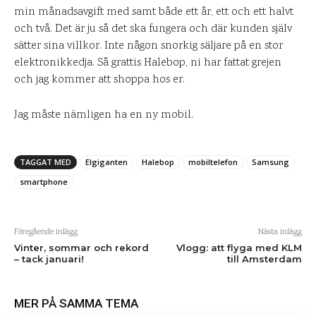
min månadsavgift med samt både ett år, ett och ett halvt
och två. Det är ju så det ska fungera och där kunden själv
sätter sina villkor. Inte någon snorkig säljare på en stor
elektronikkedja. Så grattis Halebop, ni har fattat grejen
och jag kommer att shoppa hos er.
Jag måste nämligen ha en ny mobil.
TAGGAT MED
Elgiganten
Halebop
mobiltelefon
Samsung
smartphone
Föregående inlägg
Nästa inlägg
Vinter, sommar och rekord
Vlogg: att flyga med KLM
– tack januari!
till Amsterdam
MER PÅ SAMMA TEMA