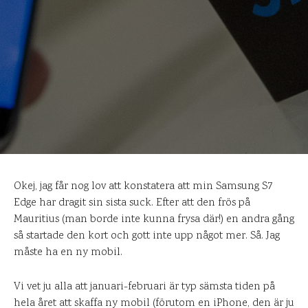
Okej, jag får nog lov att konstatera att min Samsung S7
Edge har dragit sin sista suck. Efter att den frös på
Mauritius (man borde inte kunna frysa där!) en andra gång
så startade den kort och gott inte upp något mer. Så. Jag
måste ha en ny mobil.
Vi vet ju alla att januari-februari är typ sämsta tiden på
hela året att skaffa ny mobil (förutom en iPhone, den är ju