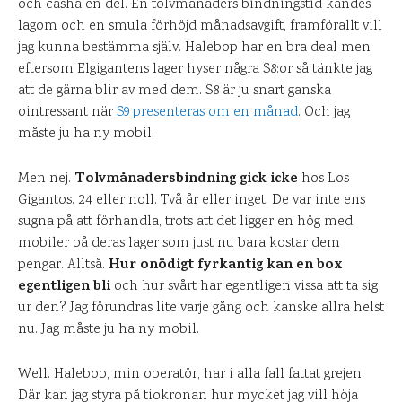
och casha en del. En tolvmånaders bindningstid kändes
lagom och en smula förhöjd månadsavgift, framförallt vill
jag kunna bestämma själv. Halebop har en bra deal men
eftersom Elgigantens lager hyser några S8:or så tänkte jag
att de gärna blir av med dem. S8 är ju snart ganska
ointressant när
S9 presenteras om en månad
. Och jag
måste ju ha ny mobil.
Tolvmånadersbindning gick icke
Men nej.
hos Los
Gigantos. 24 eller noll. Två år eller inget. De var inte ens
sugna på att förhandla, trots att det ligger en hög med
mobiler på deras lager som just nu bara kostar dem
Hur onödigt fyrkantig kan en box
pengar. Alltså.
egentligen bli
och hur svårt har egentligen vissa att ta sig
ur den? Jag förundras lite varje gång och kanske allra helst
nu. Jag måste ju ha ny mobil.
Well. Halebop, min operatör, har i alla fall fattat grejen.
Där kan jag styra på tiokronan hur mycket jag vill höja