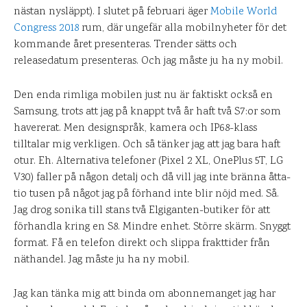
nästan nysläppt). I slutet på februari äger
Mobile World
Congress 2018
rum, där ungefär alla mobilnyheter för det
kommande året presenteras. Trender sätts och
releasedatum presenteras. Och jag måste ju ha ny mobil.
Den enda rimliga mobilen just nu är faktiskt också en
Samsung, trots att jag på knappt två år haft två S7:or som
havererat. Men designspråk, kamera och IP68-klass
tilltalar mig verkligen. Och så tänker jag att jag bara haft
otur. Eh. Alternativa telefoner (Pixel 2 XL, OnePlus 5T, LG
V30) faller på någon detalj och då vill jag inte bränna åtta-
tio tusen på något jag på förhand inte blir nöjd med. Så.
Jag drog sonika till stans två Elgiganten-butiker för att
förhandla kring en S8. Mindre enhet. Större skärm. Snyggt
format. Få en telefon direkt och slippa frakttider från
näthandel. Jag måste ju ha ny mobil.
Jag kan tänka mig att binda om abonnemanget jag har