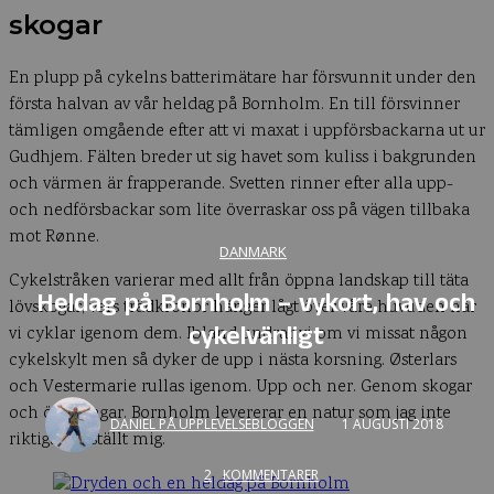
skogar
En plupp på cykelns batterimätare har försvunnit under den
första halvan av vår heldag på Bornholm. En till försvinner
tämligen omgående efter att vi maxat i uppförsbackarna ut ur
Gudhjem. Fälten breder ut sig havet som kuliss i bakgrunden
och värmen är frapperande. Svetten rinner efter alla upp-
och nedförsbackar som lite överraskar oss på vägen tillbaka
mot Rønne.
DANMARK
Cykelstråken varierar med allt från öppna landskap till täta
Heldag på Bornholm – vykort, hav och
lövskogar, vars trädkronor hänger lågt över våra huvuden när
cykelvänligt
vi cyklar igenom dem. Ibland undrar vi om vi missat någon
cykelskylt men så dyker de upp i nästa korsning. Østerlars
och Vestermarie rullas igenom. Upp och ner. Genom skogar
och över ängar. Bornholm levererar en natur som jag inte
DANIEL PÅ UPPLEVELSEBLOGGEN
1 AUGUSTI 2018
riktigt föreställt mig.
2
KOMMENTARER