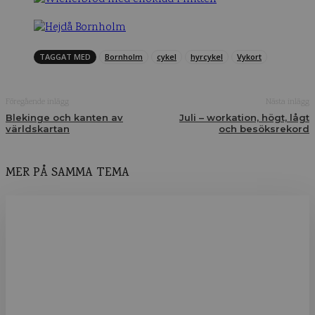
TAGGAT MED
Bornholm
cykel
hyrcykel
Vykort
Föregående inlägg
Nästa inlägg
Blekinge och kanten av
Juli – workation, högt, lågt
världskartan
och besöksrekord
MER PÅ SAMMA TEMA