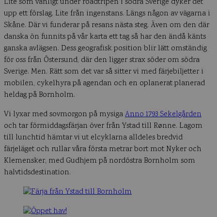
Lite som vanligt under roadtripen i södra Sverige dyker det
upp ett förslag. Lite från ingenstans. Längs någon av vägarna i
Skåne. Där vi funderar på resans nästa steg. Även om den där
danska ön funnits på vår karta ett tag så har den ändå känts
ganska avlägsen. Dess geografisk position blir lätt omständig
för oss från Östersund, där den ligger strax söder om södra
Sverige. Men. Rätt som det var så sitter vi med färjebiljetter i
mobilen, cykelhyra på agendan och en oplanerat planerad
heldag på Bornholm.
Vi lyxar med sovmorgon på mysiga
Anno 1793 Sekelgården
och tar förmiddagsfärjan över från Ystad till Rønne. Lagom
till lunchtid hämtar vi ut elcyklarna alldeles bredvid
färjeläget och rullar våra första metrar bort mot Nyker och
Klemensker, med Gudhjem på nordöstra Bornholm som
halvtidsdestination.