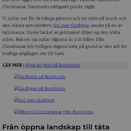
Där nere ligger byn med sitt färjeläge, varifrån båtarna till
Christiansø, Danmarks ostligaste punkt, utgår.
Vi rullar ner för de trånga gatorna och tar sikte på lunch och
den lokala specialrätten
Sol over Gudhjem
landar på en av
tallrikarna. Under täcket av grönsaker döljer sig den rökta
sillen. Bakom oss rullar vågorna in och båten från
Christiansø blir tydligen dagens sista, på grund av den allt för
kraftiga sjögången ute till havs.
LÄS MER
|
Hyra elcykel på Bornholm
Från öppna landskap till täta