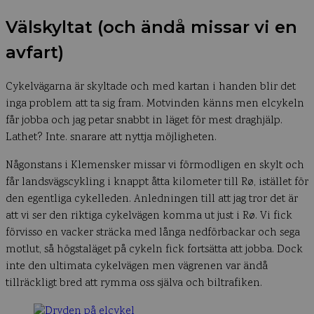
Välskyltat (och ändå missar vi en
avfart)
Cykelvägarna är skyltade och med kartan i handen blir det
inga problem att ta sig fram. Motvinden känns men elcykeln
får jobba och jag petar snabbt in läget för mest draghjälp.
Lathet? Inte. snarare att nyttja möjligheten.
Någonstans i Klemensker missar vi förmodligen en skylt och
får landsvägscykling i knappt åtta kilometer till Rø, istället för
den egentliga cykelleden. Anledningen till att jag tror det är
att vi ser den riktiga cykelvägen komma ut just i Rø. Vi fick
förvisso en vacker sträcka med långa nedförbackar och sega
motlut, så högstaläget på cykeln fick fortsätta att jobba. Dock
inte den ultimata cykelvägen men vägrenen var ändå
tillräckligt bred att rymma oss själva och biltrafiken.