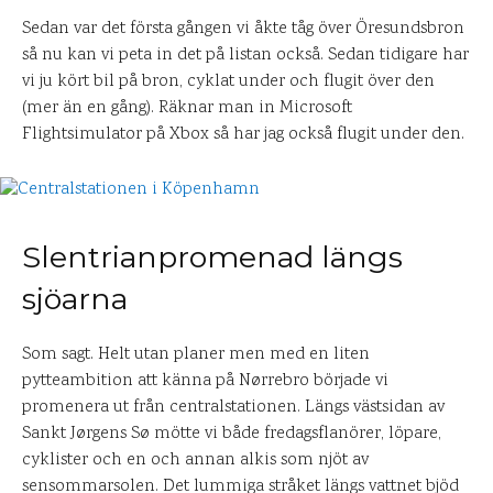
Sedan var det första gången vi åkte tåg över Öresundsbron
så nu kan vi peta in det på listan också. Sedan tidigare har
vi ju kört bil på bron, cyklat under och flugit över den
(mer än en gång). Räknar man in Microsoft
Flightsimulator på Xbox så har jag också flugit under den.
Slentrianpromenad längs
sjöarna
Som sagt. Helt utan planer men med en liten
pytteambition att känna på Nørrebro började vi
promenera ut från centralstationen. Längs västsidan av
Sankt Jørgens Sø mötte vi både fredagsflanörer, löpare,
cyklister och en och annan alkis som njöt av
sensommarsolen. Det lummiga stråket längs vattnet bjöd