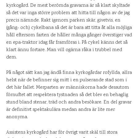
kyrkogård. De mest berömda gravarna är så klart skyltade
så det var inga större problem att hitta till någon av de jag
precis nämnde. Rakt igenom parken skär, givetvis, en
(gång- och) cykelbana så det är bara att titta åt alla möjliga
håll eftersom farten de håller många gånger överstiger vad
en epa-traktor idag får framföras i. På cykel känns det så
klart ännu fortare. Man vill ogärna råka i trubbel med
dem.
På något sätt kan jag ändå finna kyrkogårdar rofyllda, allra
helst när de befinner sig mitt i en pulserande stad som i
det här fallet. Merparten av människorna hade dessutom
förnuftet att respektera tystnaden så det blev en behaglig
stund bland stenar, träd och andra besökare. En del gravar
är definitivt spektakulära medan andra är lite mer
anonyma.
Assistens kyrkogård har för övrigt varit skäl till stora