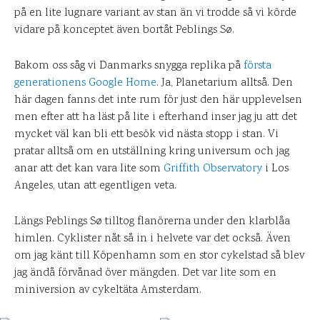
på en lite lugnare variant av stan än vi trodde så vi körde
vidare på konceptet även bortåt Peblings Sø.
Bakom oss såg vi Danmarks snygga replika på
första
generationens Google Home
. Ja, Planetarium alltså. Den
här dagen fanns det inte rum för just den här upplevelsen
men efter att ha läst på lite i efterhand inser jag ju att det
mycket väl kan bli ett besök vid nästa stopp i stan. Vi
pratar alltså om en utställning kring universum och jag
anar att det kan vara lite som
Griffith Observatory
i Los
Angeles, utan att egentligen veta.
Längs Peblings Sø tilltog flanörerna under den klarblåa
himlen. Cyklister nåt så in i helvete var det också. Även
om jag känt till Köpenhamn som en stor cykelstad så blev
jag ändå förvånad över mängden. Det var lite som en
miniversion av cykeltäta Amsterdam.