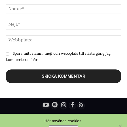
Kommentar:
Na
Mej
Web
Spara mitt namn, mejl och webbplats till nästa gång jag
kommenterar här.
© Copyright - Daniel Rydén | Upplevelsebloggen
Här används cookies.