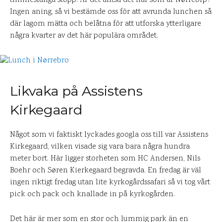
timmeslånga stopp. Är det alltså det här som är Nørrebrp?
Ingen aning, så vi bestämde oss för att avrunda lunchen så
där lagom mätta och belåtna för att utforska ytterligare
några kvarter av det här populära området.
Likvaka på Assistens
Kirkegaard
Något som vi faktiskt lyckades googla oss till var Assistens
Kirkegaard, vilken visade sig vara bara några hundra
meter bort. Här ligger storheten som HC Andersen, Nils
Boehr och Søren Kierkegaard begravda. En fredag är väl
ingen riktigt fredag utan lite kyrkogårdssafari så vi tog vårt
pick och pack och knallade in på kyrkogården.
Det här är mer som en stor och lummig park än en