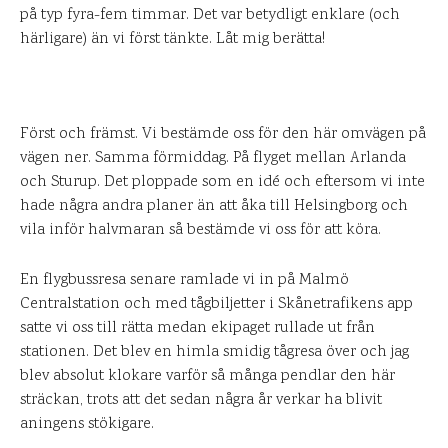
på typ fyra-fem timmar. Det var betydligt enklare (och
härligare) än vi först tänkte. Låt mig berätta!
Först och främst. Vi bestämde oss för den här omvägen på
vägen ner. Samma förmiddag. På flyget mellan Arlanda
och Sturup. Det ploppade som en idé och eftersom vi inte
hade några andra planer än att åka till Helsingborg och
vila inför halvmaran så bestämde vi oss för att köra.
En flygbussresa senare ramlade vi in på Malmö
Centralstation och med tågbiljetter i Skånetrafikens app
satte vi oss till rätta medan ekipaget rullade ut från
stationen. Det blev en himla smidig tågresa över och jag
blev absolut klokare varför så många pendlar den här
sträckan, trots att det sedan några år verkar ha blivit
aningens stökigare.