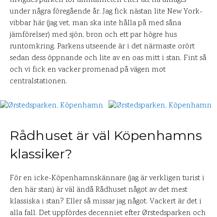
invigdes parken för allmänheten efter att ha anlagts
under några föregående år. Jag fick nästan lite New York-
vibbar här (jag vet, man ska inte hålla på med såna
jämförelser) med sjön, bron och ett par högre hus
runtomkring. Parkens utseende är i det närmaste orört
sedan dess öppnande och lite av en oas mitt i stan. Fint så
och vi fick en vacker promenad på vägen mot
centralstationen.
Rådhuset är väl Köpenhamns
klassiker?
För en icke-Köpenhamnskännare (jag är verkligen turist i
den här stan) är väl ändå Rådhuset något av det mest
klassiska i stan? Eller så missar jag något. Vackert är det i
alla fall. Det uppfördes decenniet efter Ørstedsparken och