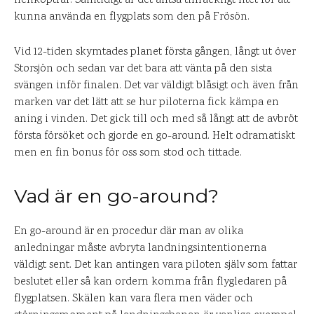
helikoptrar. Samtidigt är det alltså tillräckligt litet för att
kunna använda en flygplats som den på Frösön.
Vid 12-tiden skymtades planet första gången, långt ut över
Storsjön och sedan var det bara att vänta på den sista
svängen inför finalen. Det var väldigt blåsigt och även från
marken var det lätt att se hur piloterna fick kämpa en
aning i vinden. Det gick till och med så långt att de avbröt
första försöket och gjorde en go-around. Helt odramatiskt
men en fin bonus för oss som stod och tittade.
Vad är en go-around?
En go-around är en procedur där man av olika
anledningar måste avbryta landningsintentionerna
väldigt sent. Det kan antingen vara piloten själv som fattar
beslutet eller så kan ordern komma från flygledaren på
flygplatsen. Skälen kan vara flera men väder och