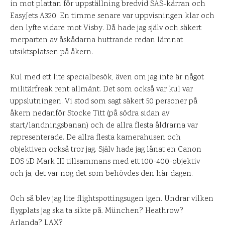
in mot plattan för uppställning bredvid SAS-kärran och
EasyJets A320. En timme senare var uppvisningen klar och
den lyfte vidare mot Visby. Då hade jag själv och säkert
merparten av åskådarna huttrande redan lämnat
utsiktsplatsen på åkern.
Kul med ett lite specialbesök, även om jag inte är något
militärfreak rent allmänt. Det som också var kul var
uppslutningen. Vi stod som sagt säkert 50 personer på
åkern nedanför Stocke Titt (på södra sidan av
start/landningsbanan) och de allra flesta åldrarna var
representerade. De allra flesta kamerahusen och
objektiven också tror jag. Själv hade jag lånat en Canon
EOS 5D Mark III tillsammans med ett 100-400-objektiv
och ja, det var nog det som behövdes den här dagen.
Och så blev jag lite flightspottingsugen igen. Undrar vilken
flygplats jag ska ta sikte på. München? Heathrow?
Arlanda? LAX?