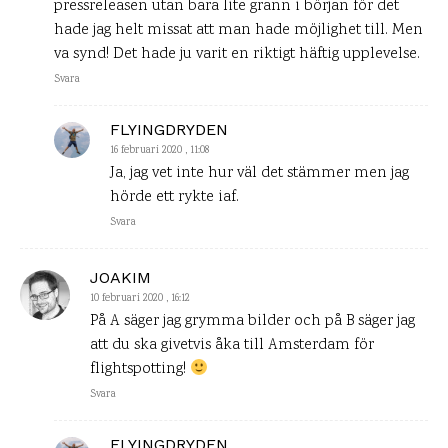
pressreleasen utan bara lite grann i början för det
hade jag helt missat att man hade möjlighet till. Men
va synd! Det hade ju varit en riktigt häftig upplevelse.
Svara
FLYINGDRYDEN
16 februari 2020 , 11:08
Ja, jag vet inte hur väl det stämmer men jag
hörde ett rykte iaf.
Svara
JOAKIM
10 februari 2020 , 16:12
På A säger jag grymma bilder och på B säger jag
att du ska givetvis åka till Amsterdam för
flightspotting!
Svara
FLYINGDRYDEN