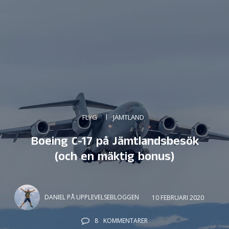
FLYG
JÄMTLAND
Boeing C-17 på Jämtlandsbesök
(och en mäktig bonus)
DANIEL PÅ UPPLEVELSEBLOGGEN
10 FEBRUARI 2020
8
KOMMENTARER