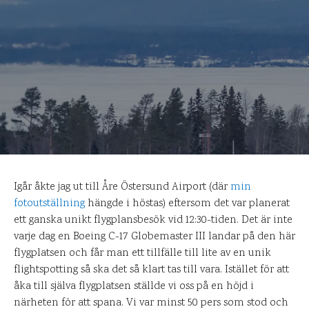
Igår åkte jag ut till Åre Östersund Airport (där
min
fotoutställning
hängde i höstas) eftersom det var planerat
ett ganska unikt flygplansbesök vid 12:30-tiden. Det är inte
varje dag en Boeing C-17 Globemaster III landar på den här
flygplatsen och får man ett tillfälle till lite av en unik
flightspotting så ska det så klart tas till vara. Istället för att
åka till själva flygplatsen ställde vi oss på en höjd i
närheten för att spana. Vi var minst 50 pers som stod och