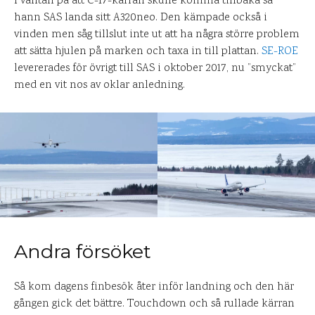
I väntan på att C-17-kärran skulle komma tillbaka så
hann SAS landa sitt A320neo. Den kämpade också i
vinden men såg tillslut inte ut att ha några större problem
att sätta hjulen på marken och taxa in till plattan.
SE-ROE
levererades för övrigt till SAS i oktober 2017, nu ”smyckat”
med en vit nos av oklar anledning.
Andra försöket
Så kom dagens finbesök åter inför landning och den här
gången gick det bättre. Touchdown och så rullade kärran