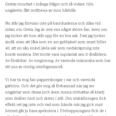
Gretas mindset i många frågor och så vidare, tills
ungjäveln fått mittbena av min hårblås.
Nu står jag förvisso inte på barrikaderna och slåss vid
sidan om Greta. Jag är inte ens något större fan, även om
jag tycker att hon står upp för en bra sak. Fast jag tycker
ändå, utan att låta som en sur gubbjävel som snart fyller
40, att en sån enkel jävla sak som nedskräpning inte
borde existera. Det borde vara inpräntat sen 0-årsåldern.
Av föräldrar. Av omgivning. Av varenda människa som har
ett uns av rimlig intelligensnivå.
Vi har ta mig fan papperskorgar i var och varenda
gathörn. Och det gör mig så förbannad när jag ser
ungjävlar som dessa (och även vuxna rövhattar så klart)
som dräller runt och skiter i allt. Om utskällningen fick
effekt vet jag inte och vad som hände när jag gick runt
hörnet går ju bara spekulera i. Förhoppningsvis fick de i