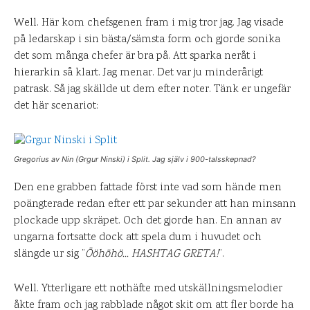
Well. Här kom chefsgenen fram i mig tror jag. Jag visade
på ledarskap i sin bästa/sämsta form och gjorde sonika
det som många chefer är bra på. Att sparka neråt i
hierarkin så klart. Jag menar. Det var ju minderårigt
patrask. Så jag skällde ut dem efter noter. Tänk er ungefär
det här scenariot:
Gregorius av Nin (Grgur Ninski) i Split. Jag själv i 900-talsskepnad?
Den ene grabben fattade först inte vad som hände men
poängterade redan efter ett par sekunder att han minsann
plockade upp skräpet. Och det gjorde han. En annan av
ungarna fortsatte dock att spela dum i huvudet och
slängde ur sig ”
Ööhöhö… HASHTAG GRETA!
”.
Well. Ytterligare ett nothäfte med utskällningsmelodier
åkte fram och jag rabblade något skit om att fler borde ha