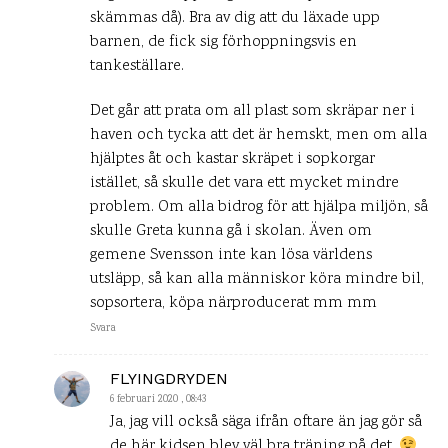
skämmas då). Bra av dig att du läxade upp
barnen, de fick sig förhoppningsvis en
tankeställare.
Det går att prata om all plast som skräpar ner i
haven och tycka att det är hemskt, men om alla
hjälptes åt och kastar skräpet i sopkorgar
istället, så skulle det vara ett mycket mindre
problem. Om alla bidrog för att hjälpa miljön, så
skulle Greta kunna gå i skolan. Även om
gemene Svensson inte kan lösa världens
utsläpp, så kan alla människor köra mindre bil,
sopsortera, köpa närproducerat mm mm
Svara
FLYINGDRYDEN
6 februari 2020 , 08:43
Ja, jag vill också säga ifrån oftare än jag gör så
de här kidsen blev väl bra träning på det.