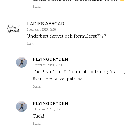
Svara
LADIES ABROAD
5 februari 2020 , 18:56
Underbart skrivet och formulerat????
Svara
FLYINGDRYDEN
5 februari 2020 , 21:21
Tack! Nu återstår ”bara” att fortsätta göra det,
även med vuxet patrask.
Svara
FLYINGDRYDEN
6 februari 2020 , 08:41
Tack!
Svara