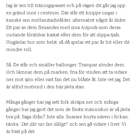
Jag är sen till träningspasset och på vägen dit går jag upp
en gränd inne i centrum. Där står ett knippe ungar i
kanske sen mellanstadieålder, alternativt något år äldre.
Ett par av dem flexandes med sina Airpods som deras
curlande föräldrar kastat efter dem för att slippa tjafs.
Ungjävlar hur som helst, så då spelar ett par år hit eller dit
mindre roll.
Så. De står och smäller ballonger. Trampar sönder dem.
Och lämnar dem på marken, fria för vinden att ta vidare
ner mot sjön eller vart fan det nu blåste åt. Inte vet jag. Det
är alltid motvind i den här jävla stan.
Många gånger har jag sett folk skräpa ner och många
gånger har jag gjort det som de flesta människor är så jävla
bra på. Säga ifrån? Inte alls. Snarare knyta näven i fickan,
tänka ”
Det där var fan dåligt!
” och sen gå vidare i livet. Vi
är bäst på det.