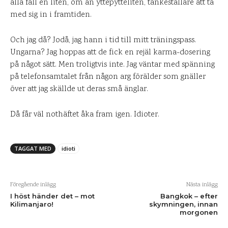
alla fall en liten, om än yttepytteliten, tankeställare att ta
med sig in i framtiden.
Och jag då? Jodå, jag hann i tid till mitt träningspass.
Ungarna? Jag hoppas att de fick en rejäl karma-dosering
på något sätt. Men troligtvis inte. Jag väntar med spänning
på telefonsamtalet från någon arg förälder som gnäller
över att jag skällde ut deras små änglar.
Då får väl nothäftet åka fram igen. Idioter.
TAGGAT MED
idioti
Föregående inlägg
Nästa inlägg
I höst händer det – mot
Bangkok – efter
Kilimanjaro!
skymningen, innan
morgonen