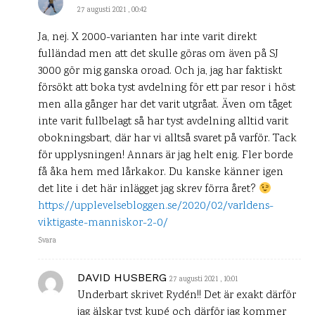
27 augusti 2021 , 00:42
Ja, nej. X 2000-varianten har inte varit direkt
fulländad men att det skulle göras om även på SJ
3000 gör mig ganska oroad. Och ja, jag har faktiskt
försökt att boka tyst avdelning för ett par resor i höst
men alla gånger har det varit utgråat. Även om tåget
inte varit fullbelagt så har tyst avdelning alltid varit
obokningsbart, där har vi alltså svaret på varför. Tack
för upplysningen! Annars är jag helt enig. Fler borde
få åka hem med lårkakor. Du kanske känner igen
det lite i det här inlägget jag skrev förra året?
https://upplevelsebloggen.se/2020/02/varldens-
viktigaste-manniskor-2-0/
Svara
DAVID HUSBERG
27 augusti 2021 , 10:01
Underbart skrivet Rydén!! Det är exakt därför
jag älskar tyst kupé och därför jag kommer