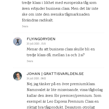
tredje klass i likhet med europeiska tåg som
även erbjuder business class. Men det lär inte
ske om inte den svenska tågmarknaden
förändras radikalt.
Svara
FLYINGDRYDEN
20 juli 2020 , 15:31
Menar du att business class skulle bli en
tredje klass då, mellan 1:a och 2:a?
Svara
JOHAN | GRATTISVARLDEN.SE
26 juli 2020 , 08:02
Nej, jag tänker på en övre premiumklass.
Namnvalet är lite missvisande, vissa tågbolag
kallar den även för premier/premium. Som
exempel är Leo Express Premium Class en
riktigt bra tågprodukt. Dessutom otroligt