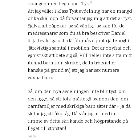
poängen med begreppet Tyst?
Att jag väljer 1 klass Tyst avdelning har en mängd
olika skäl och då förväntar jag mig att det är tyst.
Självklart påpekar jag så vänligt jag kan för de
medresenärer som du så bra beskriver Daniel,
är jätteviktiga och därför måste prata jättehögt i
jätteviktiga samtal i mobilen. Det är ohyfsat och
egoistiskt att bete sig så. Vill heller inte sitta mitt
ibland barn som skriker, detta trots (eller
kanske på grund av) att jag har sex numera
vuxna barn.
Så, om den nya avdelningen inte blir tyst, om
den ligger så att folk måste gå igenom den, om
barnfamiljer med skrikiga barn sitter där – ja då
slutar jag att åka tåg! Då står jag ut med en
timme av detta skrikande och högpratande på
flyget till storstan!
Svara