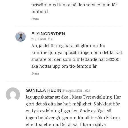
prisvärd med tanke på den service man får
ombord.
Svara
FLYINGDRYDEN
26 juli 2020 , 11:21
Ah, ja det är nog bara att glömma. Nu
kommer ju nya uppsättningen och det lär väl
snarare bli den som blir ledande när SJ3000
ska hottas upp om tio-femton år.
Svara
GUNILLA HEDIN
24 augusti 2021 , 16:28
Jag uppskattar att åka 1 klass Tyst avdelning. Har
gjort det så ofta jag haft möjlighet. Självklart bör
en tyst avdelning ligga i en ände av tåget så
ingen behöver gå igenom för att besöka Bistron
eller toaletterna. Det är väl liksom själva