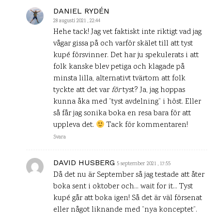
DANIEL RYDÉN
28 augusti 2021 , 22:44
Hehe tack! Jag vet faktiskt inte riktigt vad jag
vågar gissa på och varför skälet till att tyst
kupé försvinner. Det har ju spekulerats i att
folk kanske blev petiga och klagade på
minsta lilla, alternativt tvärtom att folk
tyckte att det var
för
tyst? Ja, jag hoppas
kunna åka med ”tyst avdelning” i höst. Eller
så får jag sonika boka en resa bara för att
uppleva det.
Tack för kommentaren!
Svara
DAVID HUSBERG
5 september 2021 , 17:55
Då det nu är September så jag testade att åter
boka sent i oktober och… wait for it… Tyst
kupé går att boka igen! Så det är väl försenat
eller något liknande med ”nya konceptet”.