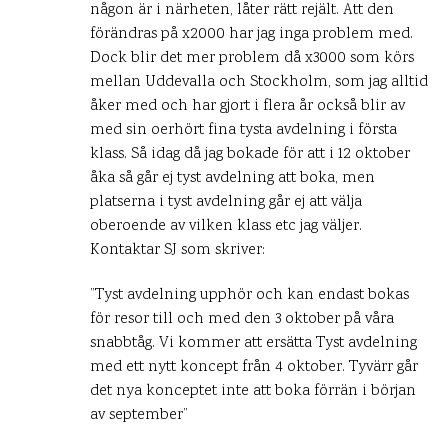
någon är i närheten, låter rätt rejält. Att den
förändras på x2000 har jag inga problem med.
Dock blir det mer problem då x3000 som körs
mellan Uddevalla och Stockholm, som jag alltid
åker med och har gjort i flera år också blir av
med sin oerhört fina tysta avdelning i första
klass. Så idag då jag bokade för att i 12 oktober
åka så går ej tyst avdelning att boka, men
platserna i tyst avdelning går ej att välja
oberoende av vilken klass etc jag väljer.
Kontaktar SJ som skriver:
”Tyst avdelning upphör och kan endast bokas
för resor till och med den 3 oktober på våra
snabbtåg. Vi kommer att ersätta Tyst avdelning
med ett nytt koncept från 4 oktober. Tyvärr går
det nya konceptet inte att boka förrän i början
av september”