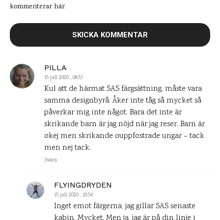
kommenterar här.
PILLA
15 juli 2020 , 08:57
Kul att de härmat SAS färgsättning, måste vara
samma designbyrå. Åker inte tåg så mycket så
påverkar mig inte något. Bara det inte är
skrikande barn är jag nöjd när jag reser. Barn är
okej men skrikande ouppfostrade ungar – tack
men nej tack.
Svara
FLYINGDRYDEN
15 juli 2020 , 10:54
Inget emot färgerna, jag gillar SAS senaste
kabin. Mycket. Men ja, jag är på din linje i