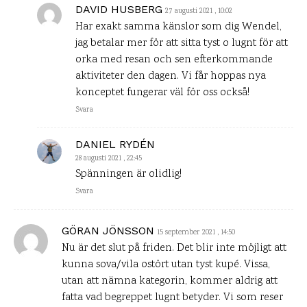
DAVID HUSBERG
27 augusti 2021 , 10:02
Har exakt samma känslor som dig Wendel,
jag betalar mer för att sitta tyst o lugnt för att
orka med resan och sen efterkommande
aktiviteter den dagen. Vi får hoppas nya
konceptet fungerar väl för oss också!
Svara
DANIEL RYDÉN
28 augusti 2021 , 22:45
Spänningen är olidlig!
Svara
GÖRAN JÖNSSON
15 september 2021 , 14:50
Nu är det slut på friden. Det blir inte möjligt att
kunna sova/vila ostört utan tyst kupé. Vissa,
utan att nämna kategorin, kommer aldrig att
fatta vad begreppet lugnt betyder. Vi som reser