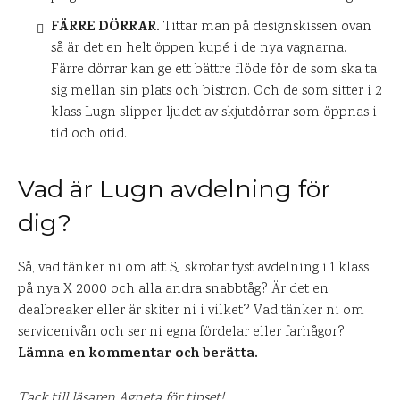
FÄRRE DÖRRAR.
Tittar man på designskissen ovan
så är det en helt öppen kupé i de nya vagnarna.
Färre dörrar kan ge ett bättre flöde för de som ska ta
sig mellan sin plats och bistron. Och de som sitter i 2
klass Lugn slipper ljudet av skjutdörrar som öppnas i
tid och otid.
Vad är Lugn avdelning för
dig?
Så, vad tänker ni om att SJ skrotar tyst avdelning i 1 klass
på nya X 2000 och alla andra snabbtåg? Är det en
dealbreaker eller är skiter ni i vilket? Vad tänker ni om
servicenivån och ser ni egna fördelar eller farhågor?
Lämna en kommentar och berätta.
Tack till läsaren Agneta för tipset!