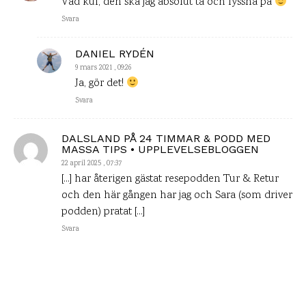
Vad kul, den ska jag absolut ta och lyssna på
Svara
DANIEL RYDÉN
9 mars 2021 , 09:26
Ja, gör det!
Svara
DALSLAND PÅ 24 TIMMAR & PODD MED
MASSA TIPS • UPPLEVELSEBLOGGEN
22 april 2025 , 07:37
[…] har återigen gästat resepodden Tur & Retur
och den här gången har jag och Sara (som driver
podden) pratat […]
Svara