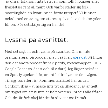
jag dissar folk som inte beter sig som folk i lounger eller
flygplatser rent allmänt. Och varför ställer sig folk i
boardingkön en kvart innan första utropet? Vi hinner
också med en sväng om att resa själv och vad det betyder
för oss. För det skiljer sig en hel del.
Lyssna på avsnittet!
Med det sagt. In och lyssna på avsnittet. Om ni inte
prenumererar på podden ska ni så klart
göra det
. Ni hittar
den där andra poddar finns (Spotify, Podcast-appen i iOS,
Google Podcasts, Acast och så vidare). Jag lägger också in
en Spotify-spelare här, om ni hellre lyssnar den vägen.
Tillägg, ros eller ris? Kommentarsfältet här under.
Ochkom ihåg – vi måste inte tycka likadant. Jag är helt
övertygad om att vi inte är helt överens i precis alla frågor.
Och det är
helt
okej för det är så vi tar oss framåt.