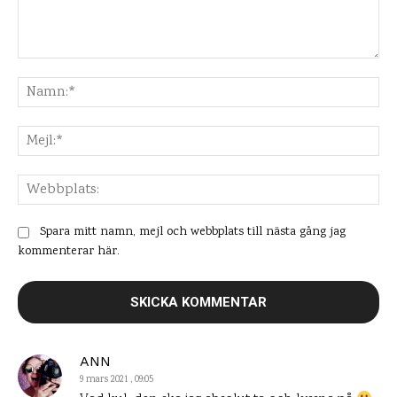
Kommentar:
Na
Mej
Web
Spara mitt namn, mejl och webbplats till nästa gång jag
kommenterar här.
ANN
9 mars 2021 , 09:05