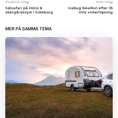
Föregående inlägg
Nästa inlägg
Sälsafari på Hönö &
Icebug NewRun efter 35
skärgårdsnjut i Göteborg
mils vinterlöpning
MER PÅ SAMMA TEMA