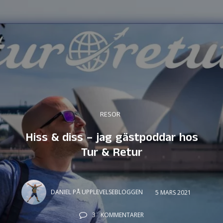
RESOR
Hiss & diss – jag gästpoddar hos
Tur & Retur
DANIEL PÅ UPPLEVELSEBLOGGEN
5 MARS 2021
3
KOMMENTARER