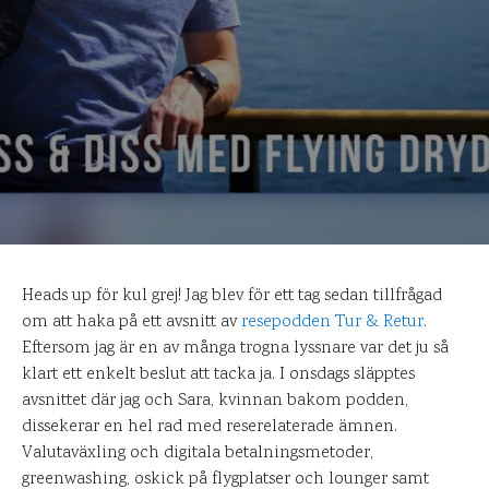
Heads up för kul grej! Jag blev för ett tag sedan tillfrågad
om att haka på ett avsnitt av
resepodden Tur & Retur
.
Eftersom jag är en av många trogna lyssnare var det ju så
klart ett enkelt beslut att tacka ja. I onsdags släpptes
avsnittet där jag och Sara, kvinnan bakom podden,
dissekerar en hel rad med reserelaterade ämnen.
Valutaväxling och digitala betalningsmetoder,
greenwashing, oskick på flygplatser och lounger samt