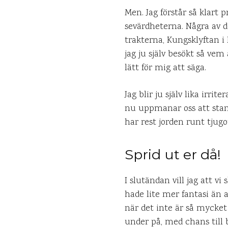
Men. Jag förstår så klart p
sevärdheterna. Några av d
trakterna, Kungsklyftan i 
jag ju själv besökt så vem 
lätt för mig att säga.
Jag blir ju själv lika irri
nu uppmanar oss att stan
har rest jorden runt tjugo
Sprid ut er då!
I slutändan vill jag att v
hade lite mer fantasi än 
när det inte är så mycket
under på, med chans till b