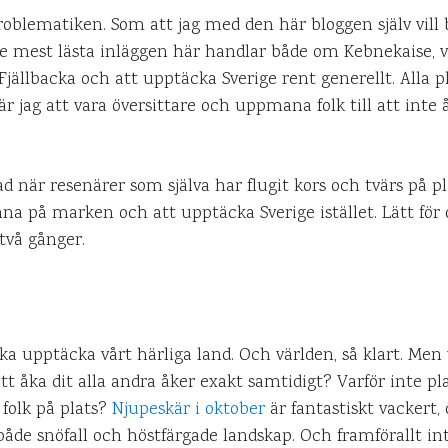
roblematiken. Som att jag med den här bloggen själv vill bid
e mest lästa inläggen här handlar både om Kebnekaise, v
Fjällbacka och att upptäcka Sverige rent generellt. Alla p
är jag att vara översittare och uppmana folk till att inte å
terad när resenärer som själva har flugit kors och tvärs på pl
na på marken och att upptäcka Sverige istället. Lätt för
två gånger.
i ska upptäcka vårt härliga land. Och världen, så klart. Men
att åka dit alla andra åker exakt samtidigt? Varför inte 
 folk på plats?
Njupeskär i oktober
är fantastiskt vackert, 
åde snöfall och höstfärgade landskap. Och framförallt int