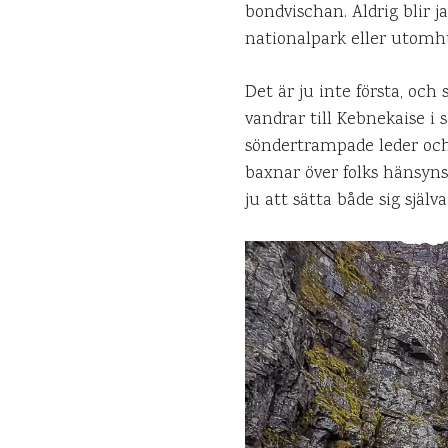
bondvischan. Aldrig blir 
nationalpark eller utomhu
Det är ju inte första, och
vandrar till Kebnekaise i
söndertrampade leder och 
baxnar över folks hänsyns
ju att sätta både sig sjä