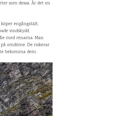
eter som dessa. Är det en
m köper engångstält,
pade vindskydd,
lfie med renarna. Man
t på omdöme. De riskerar
r inte bekomma dem.