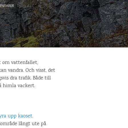
ENTARER
t om vattenfallet,
an vandra. Och visst, det
s dra trafik. Både till
så himla vackert.
tyra upp kaoset
.
t område långt ute på