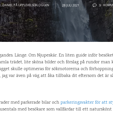
DANIEL PÅ UPPLEVELSEBLOGGEN
28 JULI 2021
9
KOMM
ggandes. Länge. Om Njupeskär. En liten guide inför besöke
mla trädet, lite sköna bilder och förslag på rundor man k
ägget skulle optimeras för sökmotorerna och förhoppningsvi
, jag var även på väg att åka tillbaka dit eftersom det är 
 rader med parkerade bilar och
parkeringsvakter för att s
tusentals med besökare som vallfärdar till ett naturskön