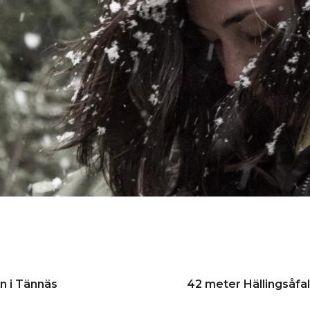
n i Tännäs
42 meter Hällingsåfal