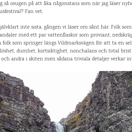
jag så osugen på att åka någonstans som när jag läser nyh
sfestival? Fan vet.
 självklart inte sista, gången vi läser om sånt här. Folk so
 sandaler med ett par vattenflaskor som proviant, nedskrä
folk som springer längs Vildmarksvägen för att ta en se
löshet, dumhet, kortsiktighet, nonchalans och total bris
lva och andra i skiten men sådana triviala detaljer verka