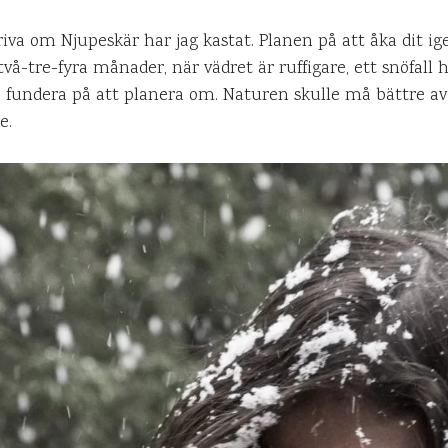
kriva om Njupeskär har jag kastat. Planen på att åka dit ige
vå-tre-fyra månader, när vädret är ruffigare, ett snöfall h
 fundera på att planera om. Naturen skulle må bättre av 
e.