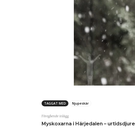
TAGGAT MED
Njupeskär
Föregående inlägg
Myskoxarna i Härjedalen – urtidsdjure