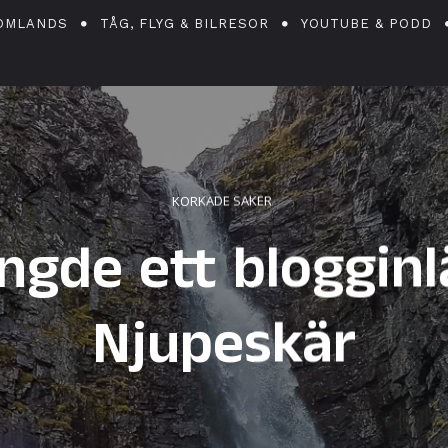
OMLANDS
TÅG, FLYG & BILRESOR
YOUTUBE & PODD
KORKADE SAKER
ängde ett bloggin
Njupeskär