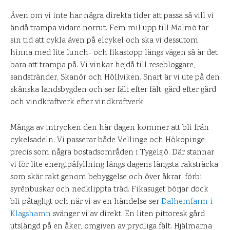
Även om vi inte har några direkta tider att passa så vill vi
ändå trampa vidare norrut. Fem mil upp till Malmö tar
sin tid att cykla även på elcykel och ska vi dessutom
hinna med lite lunch- och fikastopp längs vägen så är det
bara att trampa på. Vi vinkar hejdå till resebloggare,
sandstränder, Skanör och Höllviken. Snart är vi ute på den
skånska landsbygden och ser fält efter fält, gård efter gård
och vindkraftverk efter vindkraftverk.
Många av intrycken den här dagen kommer att bli från
cykelsadeln. Vi passerar både Vellinge och Hököpinge
precis som några bostadsområden i Tygelsjö. Där stannar
vi för lite energipåfyllning längs dagens längsta raksträcka
som skär rakt genom bebyggelse och över åkrar, förbi
syrénbuskar och nedklippta träd. Fikasuget börjar dock
bli påtagligt och när vi av en händelse ser
Dalhemfarm i
Klagshamn
svänger vi av direkt. En liten pittoresk gård
utslängd på en åker, omgiven av prydliga fält. Hjälmarna