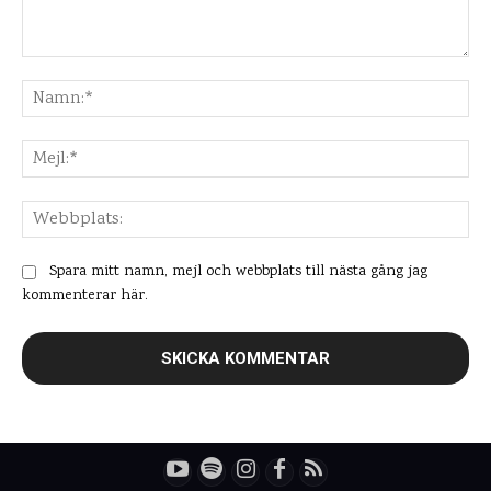
Kommentar:
Na
Mej
Web
Spara mitt namn, mejl och webbplats till nästa gång jag
kommenterar här.