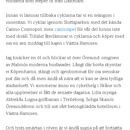
vindarna som sveper in från Danmark.
Innan vi lämnar tillbaka cyklarna tar vi en svängom i
innerstan. Vi cyklar igenom Slottsparken med det kända
Casino Cosmopol, men
casinospel
för vår del hinns inte
med ikväll. Tillslut återlämnar vi cyklarna och köper med
oss en sen middag till kajen i Västra Hamnen.
Jag knäcker en öl och blickar ut över Öresund, omgiven
av Malmös moderna husfasader. Långt där borta skymtar
vi Köpenhamn, stängt och igenbommat för oss svenskar
just där och då men ändå så nära att vi kan se dess tydliga
stadssiluett. Vi summerar ännu en cykelhelg i Skåne och
alla upplevelser vi fått de senaste dagarna. Lilla mysiga
Abbekås. Lugna golfbanan i Trelleborg. Soliga Skanör.
Öresundsbron och till sist vårt betongklädda hotellrum i
Västra Hamnen.
Och trots smärtan i röven är vi ändå sugna på att fortsätta