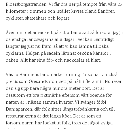
Ribersborgsstranden. Vi får dra ner på tempot från våra 25
kilometer i timmen och istället kryssa bland flanörer,
cyklister, skateåkare och löpare.
Även om det är vackert på sitt urbana sätt så föredrar jag ju
de ensliga landsvägarna alla dagar i veckan. Samtidigt
längtar jag just nu fram, så att vi kan lämna tillbaka
cyklarna. Helgen på sadeln lämnat osköna känslor i
baken. Allt har sina för- och nackdelar så klart.
Västra Hamnens landmärke Turning Torso har vi också,
precis som Öresundsbron, sett på håll i flera mil. Nu reser
den sig upp bara några hundra meter bort. Det är
dessutom ett bra riktmärke eftersom vårt boende för
natten är i nästan samma kvarter. Vi svänger förbi
Daniaparken, där folk sitter längs träbänkarna och till
restaurangerna är det långa köer. Det är som att
försommaren har lockat ut folk, trots de något kyliga