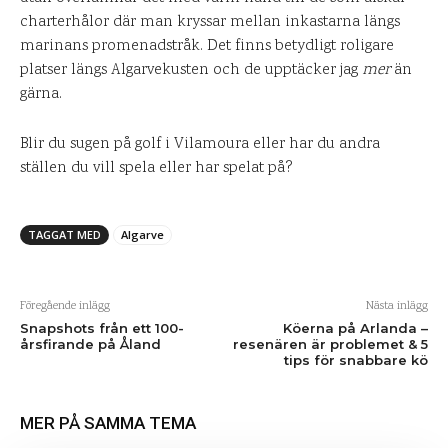
charterhålor där man kryssar mellan inkastarna längs
marinans promenadstråk. Det finns betydligt roligare
platser längs Algarvekusten och de upptäcker jag
mer
än
gärna.
Blir du sugen på golf i Vilamoura eller har du andra
ställen du vill spela eller har spelat på?
TAGGAT MED
Algarve
Föregående inlägg
Nästa inlägg
Snapshots från ett 100-
Köerna på Arlanda –
årsfirande på Åland
resenären är problemet & 5
tips för snabbare kö
MER PÅ SAMMA TEMA