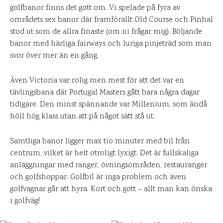
golfbanor finns det gott om. Vi spelade på fyra av
områdets sex banor där framförallt Old Course och Pinhal
stod ut som de allra finaste (om ni frågar mig). Böljande
banor med härliga fairways och luriga pinjeträd som man
svor över mer än en gång.
Även Victoria var rolig men mest för att det var en
tävlingsbana där Portugal Masters gått bara några dagar
tidigare. Den minst spännande var Millenium, som ändå
höll hög klass utan att på något sätt stå ut.
Samtliga banor ligger max tio minuter med bil från
centrum, vilket är helt otroligt lyxigt. Det är fullskaliga
anläggningar med ranger, övningsområden, restauranger
och golfshoppar. Golfbil är inga problem och även
golfvagnar går att hyra. Kort och gott – allt man kan önska
i golfväg!