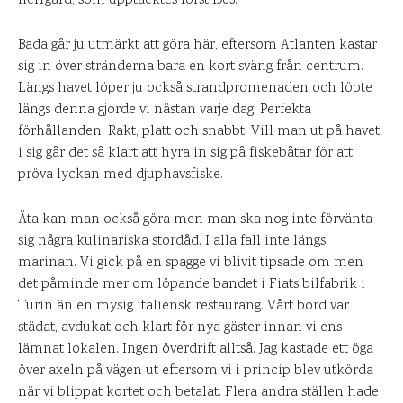
herrgård, som upptäcktes först 1963.
Bada går ju utmärkt att göra här, eftersom Atlanten kastar
sig in över stränderna bara en kort sväng från centrum.
Längs havet löper ju också strandpromenaden och löpte
längs denna gjorde vi nästan varje dag. Perfekta
förhållanden. Rakt, platt och snabbt. Vill man ut på havet
i sig går det så klart att hyra in sig på fiskebåtar för att
pröva lyckan med djuphavsfiske.
Äta kan man också göra men man ska nog inte förvänta
sig några kulinariska stordåd. I alla fall inte längs
marinan. Vi gick på en spagge vi blivit tipsade om men
det påminde mer om löpande bandet i Fiats bilfabrik i
Turin än en mysig italiensk restaurang. Vårt bord var
städat, avdukat och klart för nya gäster innan vi ens
lämnat lokalen. Ingen överdrift alltså. Jag kastade ett öga
över axeln på vägen ut eftersom vi i princip blev utkörda
när vi blippat kortet och betalat. Flera andra ställen hade