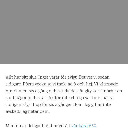
Allt har sitt slut. Inget varar för evigt. Det vet vi sedan
tidigare. Förra vecka sa vi tack, adjö och hej. Vi klappade
om den en sista gång och skickade slängkyssar. I närheten
stod någon och skar lök för inte ett öga var torrt när vi
troligen sågs ihop för sista gången. Fan. Jag gillar inte
avsked. Jag hatar dem.
Men nu är det gjort. Vi har vi sålt
vår kära V60
.