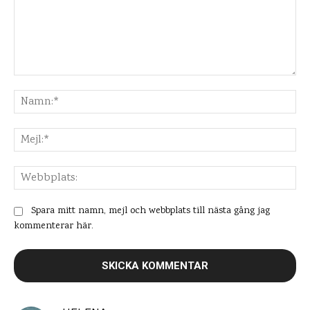
Kommentar:
Na
Mej
Web
Spara mitt namn, mejl och webbplats till nästa gång jag
kommenterar här.