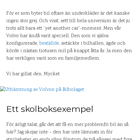
För er som byter bil oftare än underkläder är det kanske
ingen stor grej. Och visst, sett till hela universum är det ju
trots allt bara ett ”yet another car”-moment. Men vår
Volvo har ändå varit speciell. Den som vi själva
konfigurerade,
beställde
, avtäckte i bilhallen, ägde och
körde i nästan tiotusen mil på knappt åtta år. Ja men den
har verkligen varit som en familjemedlem.
Vi har gillat den. Mycket
Ett skolboksexempel
För ärligt talat, går det att få en mer problemfri bil än så
här? Jag skojar inte – den har inte lämnats in för
struligheter
en enda gång
, förutom de två gånger med fyra