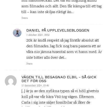
mil häromveckan. Det var en högtidlig stund
som filmades och allt. Den får kämpa till ett tag
till – kan inte skiljas riktigt än…
Svara
DANIEL PÅ UPPLEVELSEBLOGGEN
7 oktober 2024 , 09:50
20k är ändå respekt så jag förstår absolut att
den filmades. Jag fick nog bara passera ett av
våra nio jämna tusental som vi hann med. Är
inte bitter alls över det…
Svara
VÄGEN TILL BEGAGNAD ELBIL - SÅ GICK
DET FÖR OSS
17 december 2024 , 07:46
[…] är ju av den nyfikna typen så vi höll givetvis
koll på var vår kära V60 tog vägen. Eftersom
Carla i sig inte säljer fossilbilar så låter de