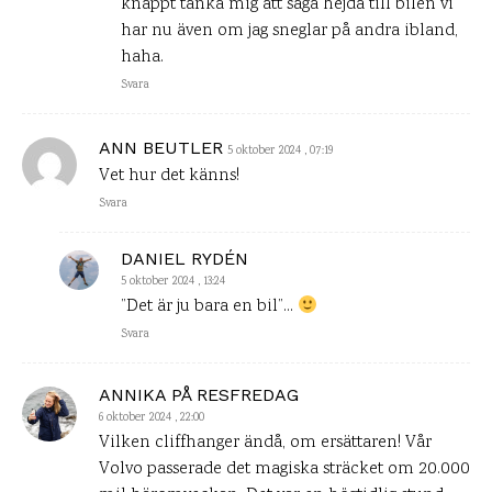
knappt tänka mig att säga hejdå till bilen vi
har nu även om jag sneglar på andra ibland,
haha.
Svara
ANN BEUTLER
5 oktober 2024 , 07:19
Vet hur det känns!
Svara
DANIEL RYDÉN
5 oktober 2024 , 13:24
”Det är ju bara en bil”…
Svara
ANNIKA PÅ RESFREDAG
6 oktober 2024 , 22:00
Vilken cliffhanger ändå, om ersättaren! Vår
Volvo passerade det magiska sträcket om 20.000