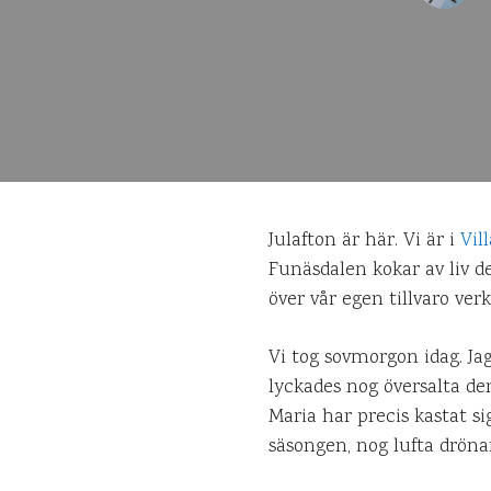
Julafton är här. Vi är i
Vil
Funäsdalen kokar av liv d
över vår egen tillvaro ver
Vi tog sovmorgon idag. J
lyckades nog översalta den
Maria har precis kastat si
säsongen, nog lufta dröna