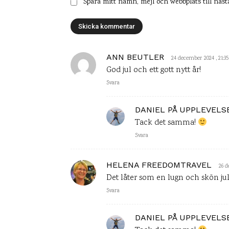
Spara mitt namn, mejl och webbplats till näs
ANN BEUTLER
24 december 2024 , 21:35
God jul och ett gott nytt år!
Svara
DANIEL PÅ UPPLEVEL
Tack det samma!
Svara
HELENA FREEDOMTRAVEL
26 d
Det låter som en lugn och skön jul!
Svara
DANIEL PÅ UPPLEVEL