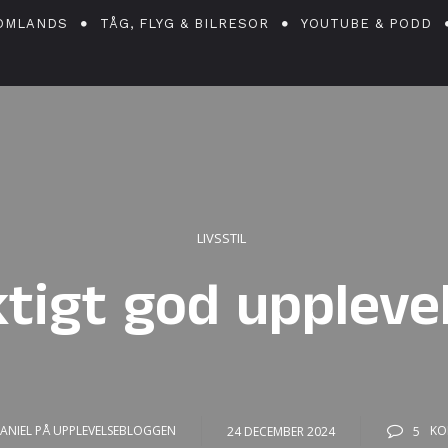
OMLANDS
TÅG, FLYG & BILRESOR
YOUTUBE & PODD
LIVSSTIL
ktigt god upplevel
ANIEL PÅ UPPLEVELSEBLOGGEN
24 DECEMBER 2024
5
KO