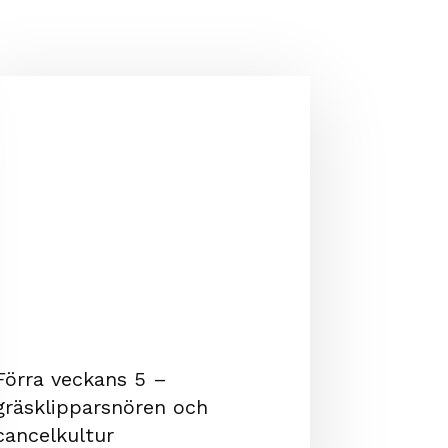
Förra veckans 5 –
gräsklipparsnören och
cancelkultur