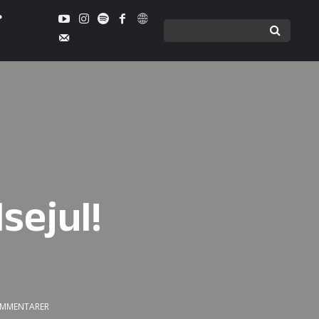
sejul!
MMENTARER