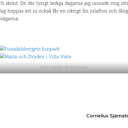
h skönt. De där lyxigt lediga dagarna jag unnade mig istäl
ag hoppas att ni också får en riktigt fin julafton och lån
 vägarna.
Foto: Annika på Resfredag
Cornelius Sjømat