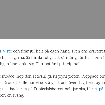
la Viste
och firar jul helt på egen hand, även om kvarteret
e här dagarna. Så himla roligt att så många är här i omr
kligen har sänkt sig. Tempot är i princip noll.
ag snodde ihop den sedvanliga risgrynsgröten. Preppade o
. Druckit kaffe har vi också gjort och även tagit en lugn 
g ut i backarna på Funäsdalsberget och jag ska, i
brist på
ren en sväng.