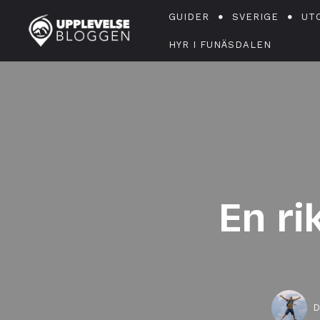
GUIDER
SVERIGE
UT
HYR I FUNÄSDALEN
En ri
D