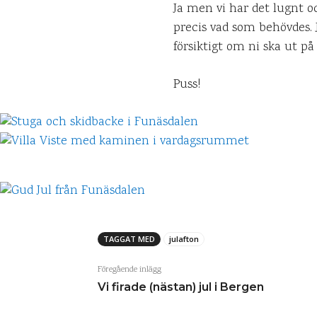
Ja men vi har det lugnt oc
precis vad som behövdes. J
försiktigt om ni ska ut på
Puss!
TAGGAT MED
julafton
Föregående inlägg
Vi firade (nästan) jul i Bergen